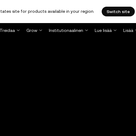
tates site for products available in your region.
Switch site
Treidaa
Grow
Institutionaalinen
Lue lisää
Lisää