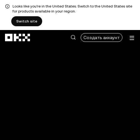
Looks like you're in the United States. Switch to the United States site
for products available in your region.
Switch site
Перейти к основному контенту
Создать аккаунт