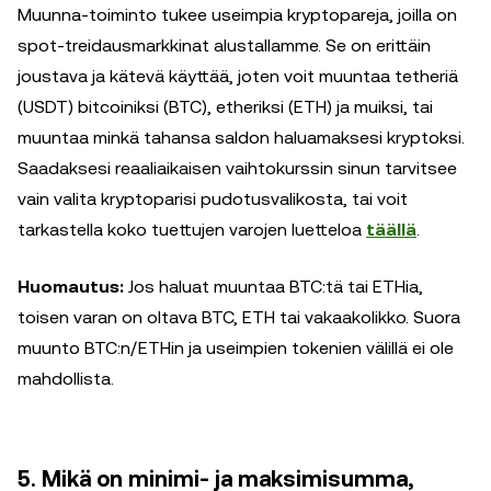
Muunna-toiminto tukee useimpia kryptopareja, joilla on
spot-treidausmarkkinat alustallamme. Se on erittäin
joustava ja kätevä käyttää, joten voit muuntaa tetheriä
(USDT) bitcoiniksi (BTC), etheriksi (ETH) ja muiksi, tai
muuntaa minkä tahansa saldon haluamaksesi kryptoksi.
Saadaksesi reaaliaikaisen vaihtokurssin sinun tarvitsee
vain valita kryptoparisi pudotusvalikosta, tai voit
tarkastella koko tuettujen varojen luetteloa
täällä
.
Huomautus:
Jos haluat muuntaa BTC:tä tai ETHia,
toisen varan on oltava BTC, ETH tai vakaakolikko. Suora
muunto BTC:n/ETHin ja useimpien tokenien välillä ei ole
mahdollista.
5. Mikä on minimi- ja maksimisumma,