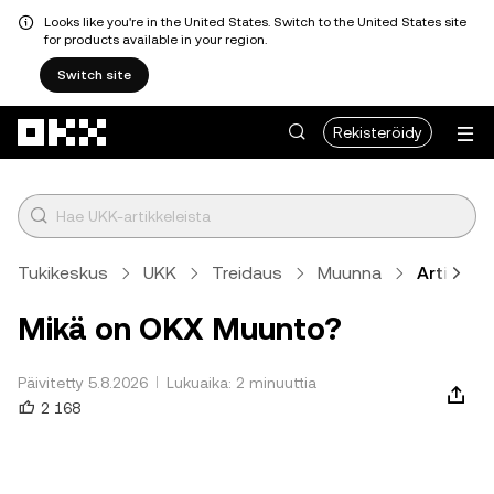
Looks like you're in the United States. Switch to the United States site
for products available in your region.
Switch site
Siirry pääsisältöön
Rekisteröidy
Tukikeskus
UKK
Treidaus
Muunna
Artikkeli
Mikä on OKX Muunto?
Päivitetty 5.8.2026
Lukuaika: 2 minuuttia
2 168