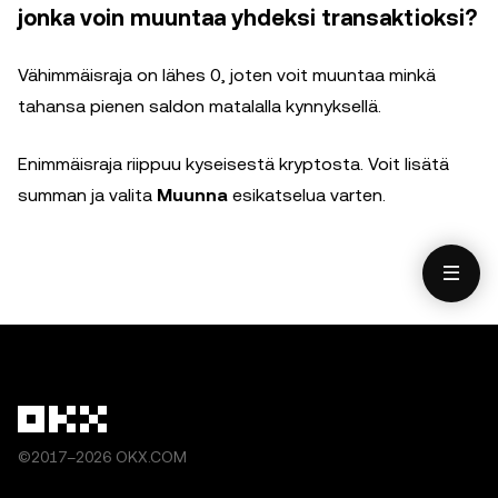
jonka voin muuntaa yhdeksi transaktioksi?
Vähimmäisraja on lähes 0, joten voit muuntaa minkä
tahansa pienen saldon matalalla kynnyksellä.
Enimmäisraja riippuu kyseisestä kryptosta. Voit lisätä
summan ja valita
Muunna
esikatselua varten.
©2017–2026 OKX.COM