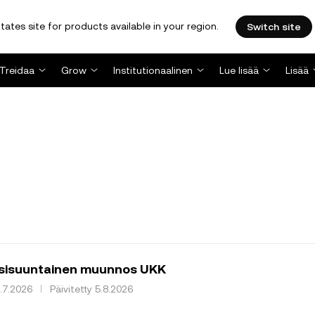
tates site for products available in your region.
Switch site
Treidaa
Grow
Institutionaalinen
Lue lisää
Lisää
sisuuntainen muunnos UKK
8.7.2026
Päivitetty 5.8.2026