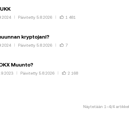
 UKK
.9.2024
Päivitetty 5.8.2026
1 481
muunnan kryptojani?
.9.2024
Päivitetty 5.8.2026
7
 OKX Muunto?
7.9.2023
Päivitetty 5.8.2026
2 168
Näytetään
1
–
4
/
4
artikkel