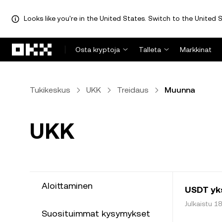
Looks like you're in the United States. Switch to the United S
Siirry pääsisältöön
Osta kryptoja
Talleta
Markkinat
Tukikeskus
UKK
Treidaus
Muunna
UKK
Aloittaminen
USDT yk
Julkaistu 1
Suosituimmat kysymykset