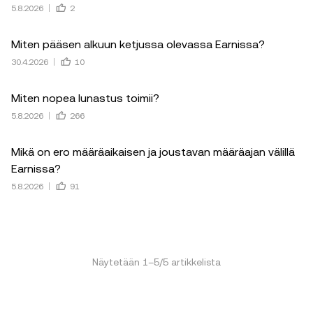
5.8.2026
2
Miten pääsen alkuun ketjussa olevassa Earnissa?
30.4.2026
10
Miten nopea lunastus toimii?
5.8.2026
266
Mikä on ero määräaikaisen ja joustavan määräajan välillä
Earnissa?
5.8.2026
91
Näytetään
1
–
5
/
5
artikkelista