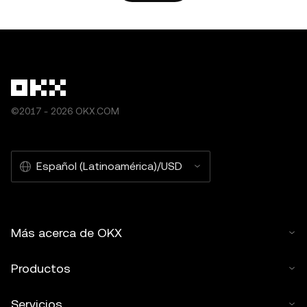
ejemplo, "Nombre del artículo, [nombre del autor, si
corresponde], © 2025 OKX". Algunos contenidos pueden
ser generados o ayudados por herramientas de
inteligencia artificial (IA). No se permiten obras derivadas
ni otros usos de este artículo.
©2017 - 2026 OKX.COM
Español (Latinoamérica)/USD
Más acerca de OKX
Productos
Servicios