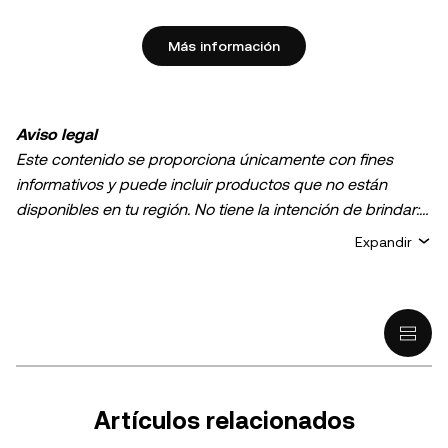
Más información
Aviso legal
Este contenido se proporciona únicamente con fines
informativos y puede incluir productos que no están
disponibles en tu región. No tiene la intención de brindar:
(i) asesoramiento o recomendaciones de inversión, (ii)
Expandir
ofertas o solicitudes de compra, venta o holding de
criptos o activos digitales, (iii) asesoramiento financiero,
contable, legal o fiscal. Los holdings de criptos o activos
digitales, incluidas las stablecoins, implican un riesgo alto
y pueden fluctuar considerablemente. Te recomendamos
que analices si el trading o el holding de criptos o activos
digitales es adecuado para ti en función de tu situación
Artículos relacionados
financiera. Consulta con un asesor legal, fiscal o de