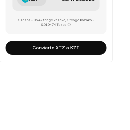
1 Tezos = 95.47 tenge kazako, 1 tenge kazako =
0.010474 Tezos
Convierte XTZ a KZT