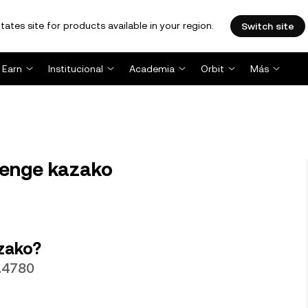
tates site for products available in your region.
Switch site
Earn
Institucional
Academia
Orbit
Más
tenge kazako
zako?
5.4780