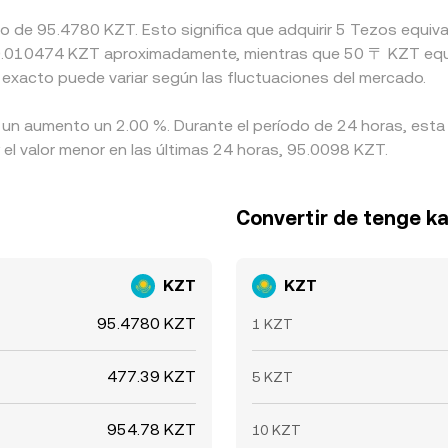
ado de 95.4780 KZT. Esto significa que adquirir 5 Tezos equ
 a 0.010474 KZT aproximadamente, mientras que 50 〒 KZT equi
 exacto puede variar según las fluctuaciones del mercado.
a un aumento un 2.00 %. Durante el período de 24 horas, esta
l valor menor en las últimas 24 horas, 95.0098 KZT.
Convertir de tenge k
KZT
KZT
95.4780 KZT
1 KZT
477.39 KZT
5 KZT
954.78 KZT
10 KZT