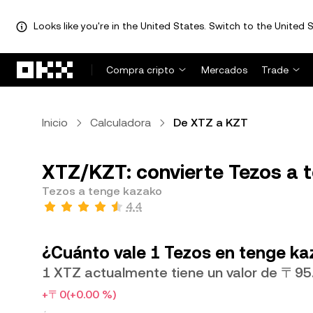
Looks like you're in the United States. Switch to the United S
Saltar al contenido principal
Compra cripto
Mercados
Trade
Inicio
Calculadora
De XTZ a KZT
XTZ/KZT: convierte Tezos a 
Tezos a tenge kazako
4.4
¿Cuánto vale 1 Tezos en tenge ka
1 XTZ actualmente tiene un valor de 〒9
+〒0
(+0.00 %)