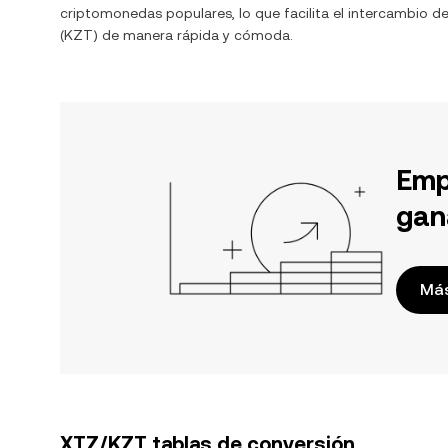
criptomonedas populares, lo que facilita el intercambio d
(
KZT
) de manera rápida y cómoda.
Emp
gan
Más
XTZ/KZT tablas de conversión