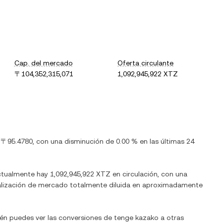
Cap. del mercado
Oferta circulante
〒104,352,315,071
1,092,945,922 XTZ
s
〒95.4780
, con
una disminución
de
0.00 %
en las últimas 24
ctualmente hay
1,092,945,922 XTZ
en circulación, con una
pitalización de mercado totalmente diluida en aproximadamente
ién puedes ver las conversiones de
tenge kazako
a otras