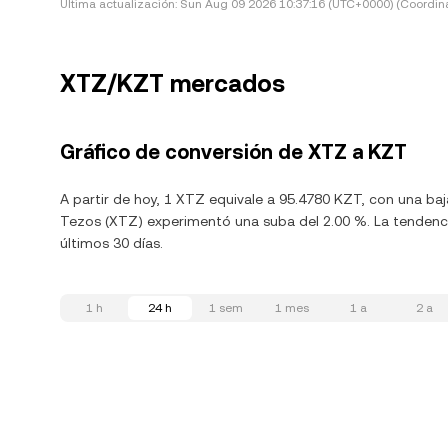
Última actualización:
Sun Aug 09 2026 10:37:16 (UTC+0000) (Coordina
XTZ/KZT mercados
Gráfico de conversión de XTZ a KZT
A partir de hoy, 1 XTZ equivale a 95.4780 KZT, con una baj
Tezos (XTZ) experimentó una suba del 2.00 %. La tendenci
últimos 30 días.
1 h
24 h
1 sem
1 mes
1 a
2 a