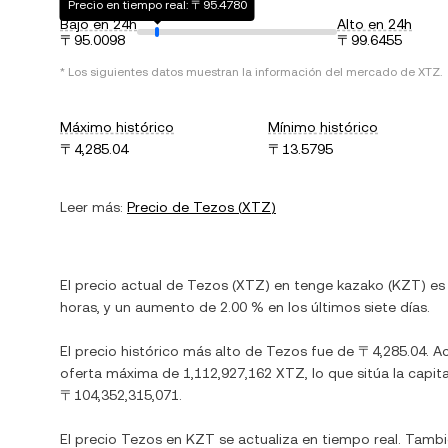
Precio en tiempo real: 〒95.4780
Bajo en 24h
Alto en 24h
〒95.0098
〒99.6455
* Los siguientes datos muestran la información del mercado de
XTZ
.
Máximo histórico
Mínimo histórico
〒4,285.04
〒13.5795
Leer más:
Precio de
Tezos
(
XTZ
)
El precio actual de
Tezos
(
XTZ
) en
tenge kazako
(
KZT
) e
horas, y
un aumento
de
2.00 %
en los últimos siete días.
El precio histórico más alto de
Tezos
fue de
〒4,285.04
. A
oferta máxima de
1,112,927,162 XTZ
, lo que sitúa la ca
〒104,352,315,071
.
El precio
Tezos
en
KZT
se actualiza en tiempo real. Tamb