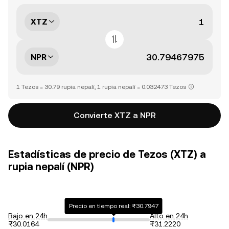
XTZ
NPR
1 Tezos = 30.79 rupia nepalí, 1 rupia nepalí = 0.032473 Tezos
Convierte XTZ a NPR
Estadísticas de precio de Tezos (XTZ) a
rupia nepalí (NPR)
Precio en tiempo real: ₨30.7947
Bajo en 24h
Alto en 24h
₨30.0164
₨31.2220