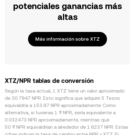
potenciales ganancias más
altas
Más información sobre XTZ
XTZ/NPR tablas de conversión
Según la tasa actual, 1 XTZ tiene un valor aproximado
de 30.7947 NPR. Esto significa que adquirir 5 Tezos
equivaldría a 153.97 NPR aproximadamente. Como
alternativa, si tuvieras 1 ₨ NPR, sería equivalente a
0.032473 NPR aproximadamente, mientras que
50 ₨ NPR equivaldrían a alrededor de 1.6237 NPR. Estas
cifras indican la tasa de cambio entre NPR y XTZ. El