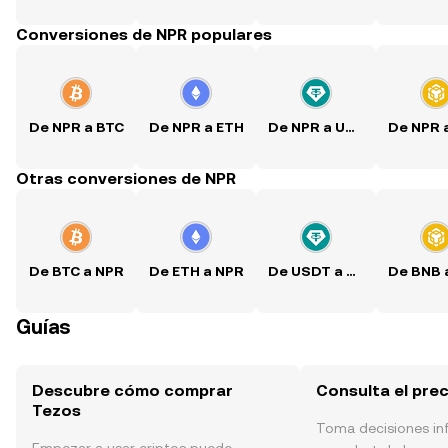
Conversiones de NPR populares
De NPR a BTC
De NPR a ETH
De NPR a USDT
Otras conversiones de NPR
De BTC a NPR
De ETH a NPR
De USDT a NPR
Guías
Descubre cómo comprar
Consulta el pre
Tezos
Toma decisiones i