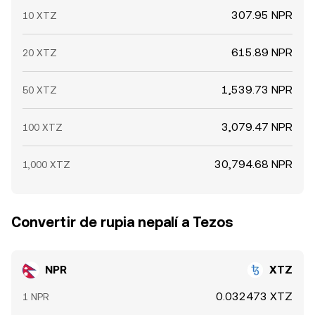
307.95 NPR
10 XTZ
615.89 NPR
20 XTZ
1,539.73 NPR
50 XTZ
3,079.47 NPR
100 XTZ
30,794.68 NPR
1,000 XTZ
Convertir de rupia nepalí a Tezos
NPR
XTZ
0.032473 XTZ
1 NPR