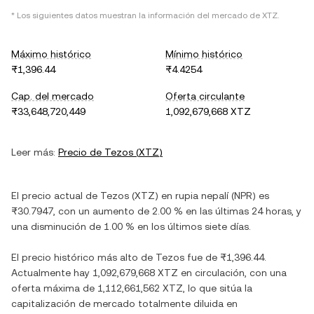
* Los siguientes datos muestran la información del mercado de
XTZ
.
Máximo histórico
Mínimo histórico
₨1,396.44
₨4.4254
Cap. del mercado
Oferta circulante
₨33,648,720,449
1,092,679,668 XTZ
Leer más:
Precio de
Tezos
(
XTZ
)
El precio actual de
Tezos
(
XTZ
) en
rupia nepalí
(
NPR
) es
₨30.7947
, con
un aumento
de
2.00 %
en las últimas 24 horas, y
una disminución
de
1.00 %
en los últimos siete días.
El precio histórico más alto de
Tezos
fue de
₨1,396.44
.
Actualmente hay
1,092,679,668 XTZ
en circulación, con una
oferta máxima de
1,112,661,562 XTZ
, lo que sitúa la
capitalización de mercado totalmente diluida en