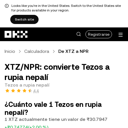
Looks like you're in the United States. Switch to the United States site
for products available in your region.
Switch site
Saltar al contenido principal
Registrarse
Inicio
Calculadora
De XTZ a NPR
XTZ/NPR: convierte Tezos a
rupia nepalí
Tezos a rupia nepalí
4.4
¿Cuánto vale 1 Tezos en rupia
nepalí?
1 XTZ actualmente tiene un valor de ₨30.7947
+₨0.74774
(+2.00 %)