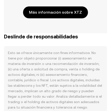
Más información sobre XTZ
Deslinde de responsabilidades
Esto se ofrece únicamente con fines informativos. No
tiene por objeto proporcionar (i) asesoramiento en
materia de inversión o una recomendación de inversión;
(ii) una oferta o solicitud de compra, venta o holding de
activos digitales; ni (iii) asesoramiento financiero,
contable, jurídico o fiscal. Los activos digitales, incluidas
las stablecoins y los NFT, están sujetos a la volatilidad del
mercado, implican un alto grado de riesgo y pueden
llegar a perder todo su valor. Analiza detalladamente si el
trading o el holding de activos digitales son adecuados
para tu situación financiera y tolerancia al riesgo.