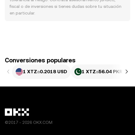
fiscal o de inversiones si tienes dudas sobre tu situación
en particular.
Conversiones populares
1 XTZ
a
0.2018 USD
1 XTZ
a
56.04 PKR
©2017 - 2026 OKX.COM