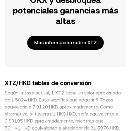
OKX y desbloquea
potenciales ganancias más
altas
Más información sobre XTZ
XTZ/HKD tablas de conversión
Según la tasa actual, 1 XTZ tiene un valor aproximado
de 1.5824 HKD. Esto significa que adquirir 5 Tezos
equivaldría a 7.9120 HKD aproximadamente. Como
alternativa, si tuvieras 1 HK$ HKD, sería equivalente a
0.63195 HKD aproximadamente, mientras que
50 HK$ HKD equivaldrían a alrededor de 31.5976 HKD.