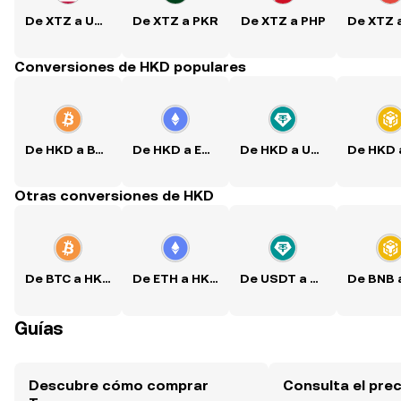
De XTZ a USD
De XTZ a PKR
De XTZ a PHP
Conversiones de HKD populares
De HKD a BTC
De HKD a ETH
De HKD a USDT
Otras conversiones de HKD
De BTC a HKD
De ETH a HKD
De USDT a HKD
Guías
Descubre cómo comprar
Consulta el pre