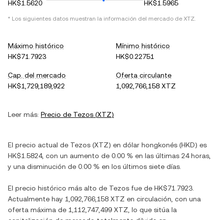
HK$1.5620
HK$1.5965
* Los siguientes datos muestran la información del mercado de
XTZ
.
Máximo histórico
Mínimo histórico
HK$71.7923
HK$0.22751
Cap. del mercado
Oferta circulante
HK$1,729,189,922
1,092,766,158 XTZ
Leer más:
Precio de
Tezos
(
XTZ
)
El precio actual de
Tezos
(
XTZ
) en
dólar hongkonés
(
HKD
) es
HK$1.5824
, con
un aumento
de
0.00 %
en las últimas 24 horas,
y
una disminución
de
0.00 %
en los últimos siete días.
El precio histórico más alto de
Tezos
fue de
HK$71.7923
.
Actualmente hay
1,092,766,158 XTZ
en circulación, con una
oferta máxima de
1,112,747,499 XTZ
, lo que sitúa la