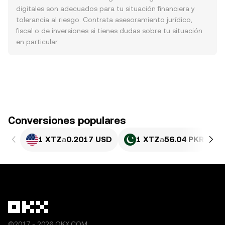
digitales son adecuados para tu situación financiera y
tolerancia al riesgo. Contrata asesoramiento jurídico,
fiscal o de inversiones si tienes dudas sobre tu situación
en particular.
Conversiones populares
1 XTZ
a
0.2017 USD
1 XTZ
a
56.04 PKR
©2017 - 2026 OKX.COM