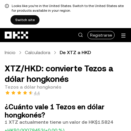
Looks like you're in the United States. Switch to the United States site
for products available in your region.
Switch site
Saltar al contenido principal
Registrarse
Inicio
Calculadora
De XTZ a HKD
XTZ/HKD: convierte Tezos a
dólar hongkonés
Tezos a dólar hongkonés
4.4
¿Cuánto vale 1 Tezos en dólar
hongkonés?
1 XTZ actualmente tiene un valor de HK$1.5824
+HK$0.00078453
(+0.00 %)