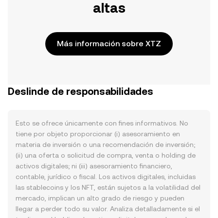
altas
Más información sobre XTZ
Deslinde de responsabilidades
Esto se ofrece únicamente con fines informativos. No
tiene por objeto proporcionar (i) asesoramiento en
materia de inversión o una recomendación de inversión;
(ii) una oferta o solicitud de compra, venta o holding de
activos digitales; ni (iii) asesoramiento financiero,
contable, jurídico o fiscal. Los activos digitales, incluidas
las stablecoins y los NFT, están sujetos a la volatilidad del
mercado, implican un alto grado de riesgo y pueden
llegar a perder todo su valor. Analiza detalladamente si el