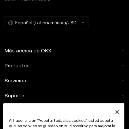
Español (Latinoamérica)/USD
Más acerca de OKX
Productos
Servicios
Soporte
Comprar criptos
Al hacer clic en “Aceptar todas las cookies”, usted acepta
Calculadora de criptomonedas
que las cookies se guarden en su dispositivo para mejorar la