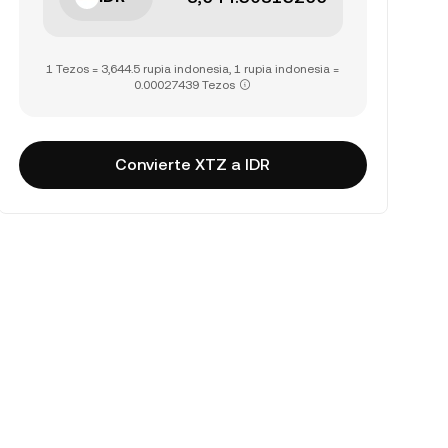
1 Tezos = 3,644.5 rupia indonesia, 1 rupia indonesia =
0.00027439 Tezos
Convierte XTZ a IDR