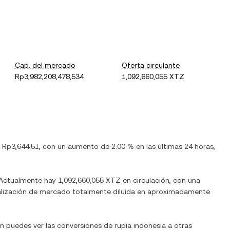
Cap. del mercado
Oferta circulante
Rp3,982,208,478,534
1,092,660,055 XTZ
s
Rp3,644.51
, con
un aumento
de
2.00 %
en las últimas 24 horas,
 Actualmente hay
1,092,660,055 XTZ
en circulación, con una
pitalización de mercado totalmente diluida en aproximadamente
én puedes ver las conversiones de
rupia indonesia
a otras