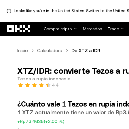
Looks like you're in the United States. Switch to the United S
Saltar al contenido principal
Compra cripto
Mercados
Trade
Inicio
Calculadora
De XTZ a IDR
XTZ/IDR: convierte Tezos a r
Tezos a rupia indonesia
4.4
¿Cuánto vale 1 Tezos en rupia ind
1 XTZ actualmente tiene un valor de Rp3
+Rp73.4635
(+2.00 %)