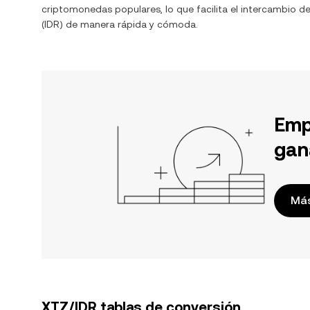
criptomonedas populares, lo que facilita el intercambio d
(
IDR
) de manera rápida y cómoda.
Emp
gan
Más
XTZ/IDR tablas de conversión