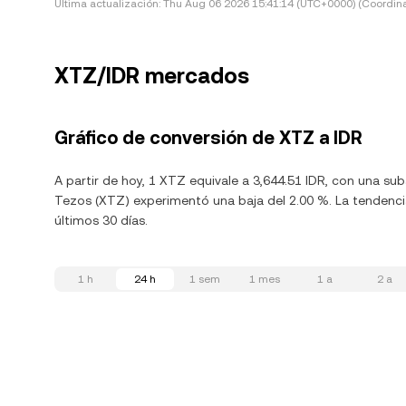
Última actualización:
Thu Aug 06 2026 15:41:14 (UTC+0000) (Coordina
XTZ/IDR mercados
Gráfico de conversión de XTZ a IDR
A partir de hoy, 1 XTZ equivale a 3,644.51 IDR, con una su
Tezos (XTZ) experimentó una baja del 2.00 %. La tendencia
últimos 30 días.
1 h
24 h
1 sem
1 mes
1 a
2 a