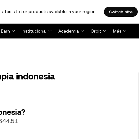
tates site for products available in your region.
Switch site
Earn
Institucional
Academia
Orbit
Más
upia indonesia
onesia?
,644.51