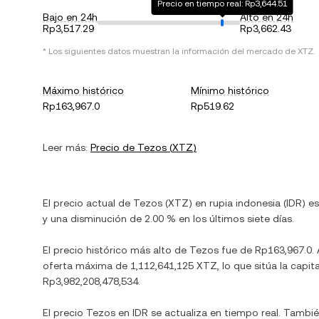
Precio en tiempo real: Rp3,644.51
Bajo en 24h
Alto en 24h
Rp3,517.29
Rp3,662.43
* Los siguientes datos muestran la información del mercado de
XTZ
.
Máximo histórico
Mínimo histórico
Rp163,967.0
Rp519.62
Leer más:
Precio de
Tezos
(
XTZ
)
El precio actual de
Tezos
(
XTZ
) en
rupia indonesia
(
IDR
) e
y
una disminución
de
2.00 %
en los últimos siete días.
El precio histórico más alto de
Tezos
fue de
Rp163,967.0
.
oferta máxima de
1,112,641,125 XTZ
, lo que sitúa la ca
Rp3,982,208,478,534
.
El precio
Tezos
en
IDR
se actualiza en tiempo real. Tambi