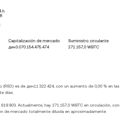
4 h
8
C
.
Capitalización de mercado
Suministro circulante
дин3.070.154.475.474
271.157,0 WBTC
io
(
RSD
) es de
дин11.322.424
, con
un aumento
de
0,00 %
en las
te días.
.619.903
. Actualmente, hay
271.157,0 WBTC
en circulación, con
ación de mercado totalmente diluida en aproximadamente