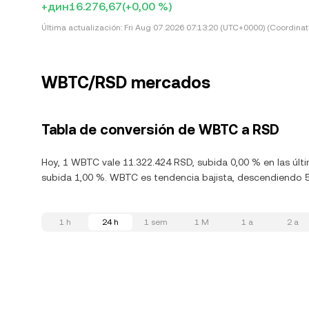
+дин16.276,67
(+0,00 %)
Última actualización:
Fri Aug 07 2026 07:13:20 (UTC+0000) (Coordinat
WBTC/RSD mercados
Tabla de conversión de WBTC a RSD
Hoy, 1 WBTC vale 11.322.424 RSD, subida 0,00 % en las úl
subida 1,00 %. WBTC es tendencia bajista, descendiendo 5,
1 h
24 h
1 sem
1 M
1 a
2 a