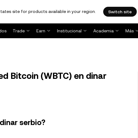
tates site for products available in your region.
Switch site
dos
Trade
Earn
Institucional
Academia
Más
d Bitcoin (WBTC) en dinar
dinar serbio?