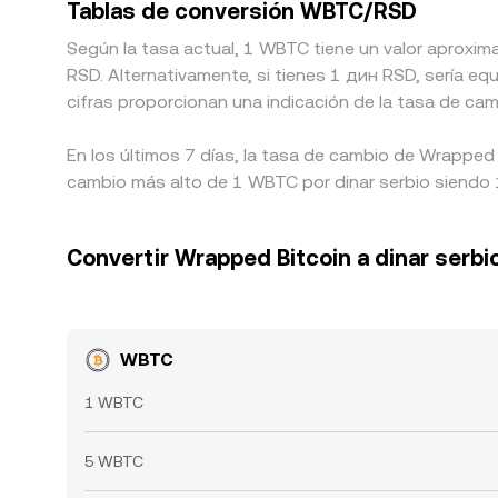
Tablas de conversión WBTC/RSD
Según la tasa actual, 1 WBTC tiene un valor aproxim
RSD. Alternativamente, si tienes 1 дин RSD, sería
cifras proporcionan una indicación de la tasa de ca
En los últimos 7 días, la tasa de cambio de Wrapped 
cambio más alto de 1 WBTC por dinar serbio siendo 1
Convertir Wrapped Bitcoin a dinar serbi
WBTC
1 WBTC
5 WBTC