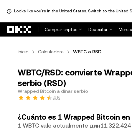
Looks like you're in the United States. Switch to the United S
Pasar al contenido principal
Comprar criptos
Depositar
Merca
Inicio
Calculadora
WBTC a RSD
WBTC/RSD: convierte Wrappe
serbio (RSD)
Wrapped Bitcoin a dinar serbio
4,5
¿Cuánto es 1 Wrapped Bitcoin en 
1 WBTC vale actualmente дин11.322.424