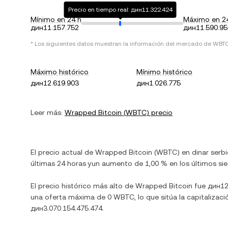
Precio en tiempo real: дин11.322.424
Mínimo en 24 h
Máximo en 2
дин11.157.752
дин11.590.95
* Los siguientes datos muestran la información del mercado de
WBT
Máximo histórico
Mínimo histórico
дин12.619.903
дин1.026.775
Leer más:
Wrapped Bitcoin
(
WBTC
) precio
El precio actual de
Wrapped Bitcoin
(
WBTC
) en
dinar serb
últimas 24 horas y
un aumento
de
1,00 %
en los últimos sie
El precio histórico más alto de
Wrapped Bitcoin
fue
дин12
una oferta máxima de
0 WBTC
, lo que sitúa la capitaliz
дин3.070.154.475.474
.