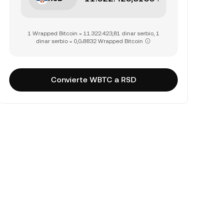
1 Wrapped Bitcoin = 11.322.423,81 dinar serbio, 1
dinar serbio = 0,0₇8832 Wrapped Bitcoin
Convierte WBTC a RSD