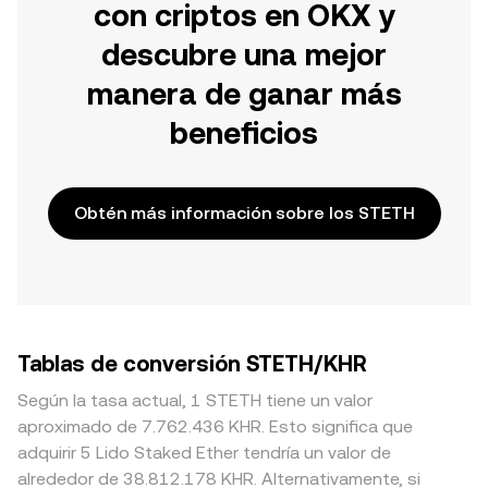
con criptos en OKX y
descubre una mejor
manera de ganar más
beneficios
Obtén más información sobre los STETH
Tablas de conversión STETH/KHR
Según la tasa actual, 1 STETH tiene un valor
aproximado de 7.762.436 KHR. Esto significa que
adquirir 5 Lido Staked Ether tendría un valor de
alrededor de 38.812.178 KHR. Alternativamente, si