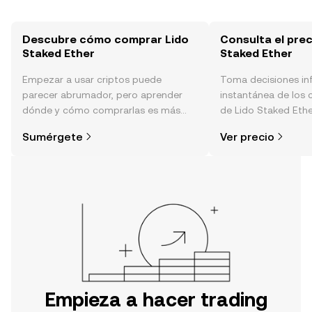
Descubre cómo comprar Lido
Consulta el prec
Staked Ether
Staked Ether
Empezar a usar criptos puede
Toma decisiones i
parecer abrumador, pero aprender
instantánea de los 
dónde y cómo comprarlas es más
de Lido Staked Ethe
simple de lo que piensas. Comienza
el sentimiento de l
Sumérgete
Ver precio
tu aventura en la aplicación móvil de
noticias y más.
OKX o aquí mismo en la página web.
Empieza a hacer trading