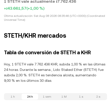
1 STETH vale actualmente ៛7.762.436
+៛43.661,57
(+1,00 %)
Última actualización:
Sat Aug 08 2026 08:35:46 (UTC+0000) (Coordinated
Universal Time)
STETH/KHR mercados
Tabla de conversión de STETH a KHR
Hoy, 1 STETH vale 7.762.436 KHR, subida 1,00 % en las últimas
24 horas. Durante la semana , Lido Staked Ether (STETH) fue
subida 2,00 %. STETH es tendencia alcista, aumentando
9,00 % en los últimos 30 días.
1 h
24 h
1 sem
1 M
1 a
2 a