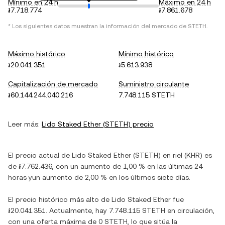
Mínimo en 24 h
Máximo en 24 h
៛7.718.774
៛7.861.678
* Los siguientes datos muestran la información del mercado de
STETH
.
Máximo histórico
Mínimo histórico
៛20.041.351
៛5.613.938
Capitalización de mercado
Suministro circulante
៛60.144.244.040.216
7.748.115 STETH
Leer más:
Lido Staked Ether
(
STETH
) precio
El precio actual de
Lido Staked Ether
(
STETH
) en
riel
(
KHR
) es
de
៛7.762.436
, con
un aumento
de
1,00 %
en las últimas 24
horas y
un aumento
de
2,00 %
en los últimos siete días.
El precio histórico más alto de
Lido Staked Ether
fue
៛20.041.351
. Actualmente, hay
7.748.115 STETH
en circulación,
con una oferta máxima de
0 STETH
, lo que sitúa la