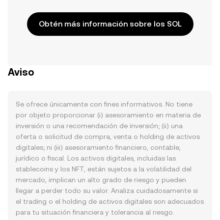
Obtén más información sobre los SOL
Aviso
Se ofrece únicamente con fines informativos. No tiene
por objeto proporcionar (i) asesoramiento en materia de
inversión o una recomendación de inversión; (ii) una
oferta o solicitud de compra, venta o holding de activos
digitales; ni (iii) asesoramiento financiero, contable,
jurídico o fiscal. Los activos digitales, incluidas las
stablecoins y los NFT, están sujetos a la volatilidad del
mercado, implican un alto grado de riesgo y pueden
llegar a perder todo su valor. Analiza cuidadosamente si
el trading o el holding de activos digitales son adecuados
para tu situación financiera y tolerancia al riesgo.