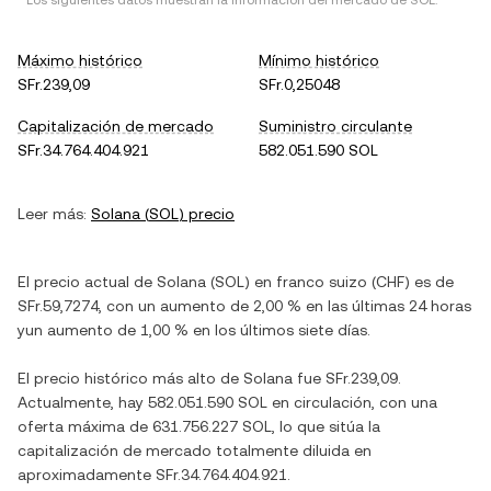
* Los siguientes datos muestran la información del mercado de
SOL
.
Máximo histórico
Mínimo histórico
SFr.239,09
SFr.0,25048
Capitalización de mercado
Suministro circulante
SFr.34.764.404.921
582.051.590 SOL
Leer más:
Solana
(
SOL
) precio
El precio actual de
Solana
(
SOL
) en
franco suizo
(
CHF
) es de
SFr.59,7274
, con
un aumento
de
2,00 %
en las últimas 24 horas
y
un aumento
de
1,00 %
en los últimos siete días.
El precio histórico más alto de
Solana
fue
SFr.239,09
.
Actualmente, hay
582.051.590 SOL
en circulación, con una
oferta máxima de
631.756.227 SOL
, lo que sitúa la
capitalización de mercado totalmente diluida en
aproximadamente
SFr.34.764.404.921
.