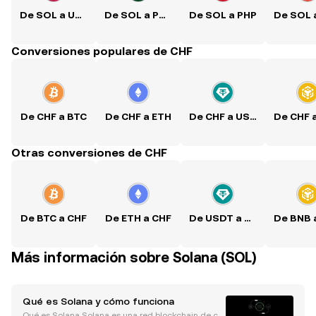
De SOL a USD
De SOL a PKR
De SOL a PHP
Conversiones populares de CHF
De CHF a BTC
De CHF a ETH
De CHF a USDT
De CHF 
Otras conversiones de CHF
De BTC a CHF
De ETH a CHF
De USDT a CHF
De BNB 
Más información sobre Solana (SOL)
Qué es Solana y cómo funciona
Qué es Solana Solana es una red blockchain de ca