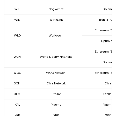
WIF
dogwifhat
Solana
WIN
WINkLink
Tron (TRC20
Ethereum (ER
WLD
Worldcoin
Optimism
Ethereum (ER
WLFI
World Liberty Financial
Solana
WOO
WOO Network
Ethereum (ER
XCH
Chia Network
Chia
XLM
Stellar
Stellar
XPL
Plasma
Plasma
XRP
XRP
XRP