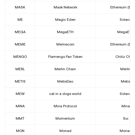
MASK
Mask Network
Ethereum (ER
ME
Magic Eden
Solana
MEGA
MegaETH
MegaETH
MEME
Memecoin
Ethereum (ER
MENGO
Flamengo Fan Token
Chiliz Chai
MERL
Merlin Chain
Merlin
METIS
MetisDao
Metis
MEW
cat in a dogs world
Solana
MINA
Mina Protocol
Mina
MMT
Momentum
Sui
MON
Monad
Monad