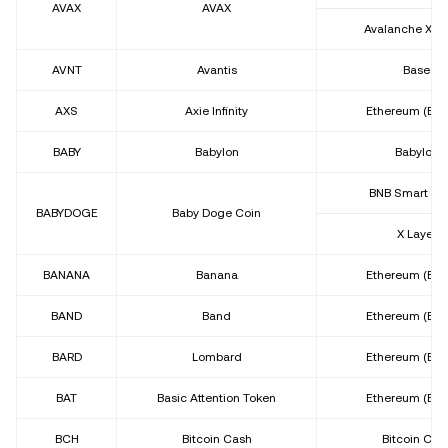
AVAX
AVAX
Avalanche X-C
AVNT
Avantis
Base
AXS
Axie Infinity
Ethereum (ER
BABY
Babylon
Babylon
BNB Smart Ch
BABYDOGE
Baby Doge Coin
X Layer
BANANA
Banana
Ethereum (ER
BAND
Band
Ethereum (ER
BARD
Lombard
Ethereum (ER
BAT
Basic Attention Token
Ethereum (ER
BCH
Bitcoin Cash
Bitcoin Cas