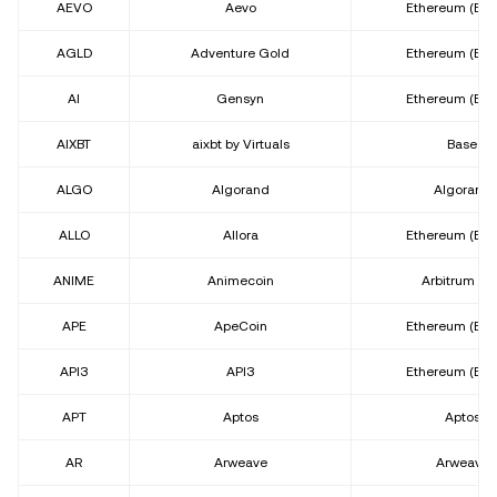
AEVO
Aevo
Ethereum (ER
AGLD
Adventure Gold
Ethereum (ER
AI
Gensyn
Ethereum (ER
AIXBT
aixbt by Virtuals
Base
ALGO
Algorand
Algorand
ALLO
Allora
Ethereum (ER
ANIME
Animecoin
Arbitrum On
APE
ApeCoin
Ethereum (ER
API3
API3
Ethereum (ER
APT
Aptos
Aptos
AR
Arweave
Arweave