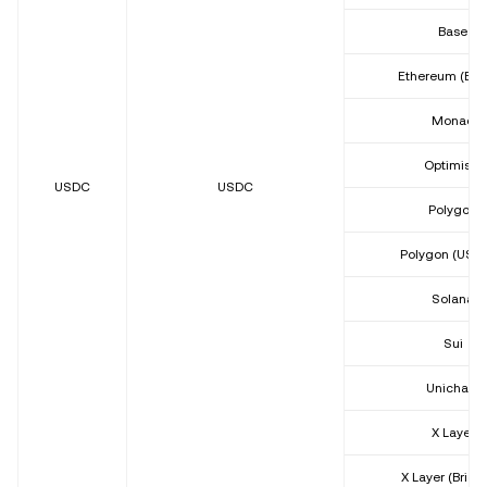
Base
Ethereum (ER
Monad
Optimism
USDC
USDC
Polygon
Polygon (USDC
Solana
Sui
Unichain
X Layer
X Layer (Bridg