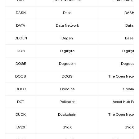
CVX
Convex Finance
Ethereum (ER
DASH
Dash
DASH
DATA
Data Network
Data
DEGEN
Degen
Base
DGB
DigiByte
DigiByte
DOGE
Dogecoin
Dogecoin
DOGS
DOGS
The Open Network
DOOD
Doodles
Solana
DOT
Polkadot
Asset Hub Polk
DUCK
Duckchain
The Open Network
DYDX
dYdX
dYdX