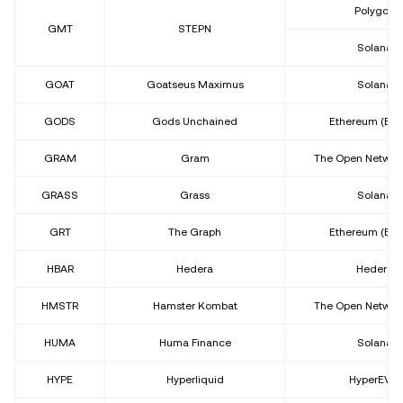
Polygon
GMT
STEPN
Solana
GOAT
Goatseus Maximus
Solana
GODS
Gods Unchained
Ethereum (ER
GRAM
Gram
The Open Network
GRASS
Grass
Solana
GRT
The Graph
Ethereum (ER
HBAR
Hedera
Hedera
HMSTR
Hamster Kombat
The Open Network
HUMA
Huma Finance
Solana
HYPE
Hyperliquid
HyperEVM