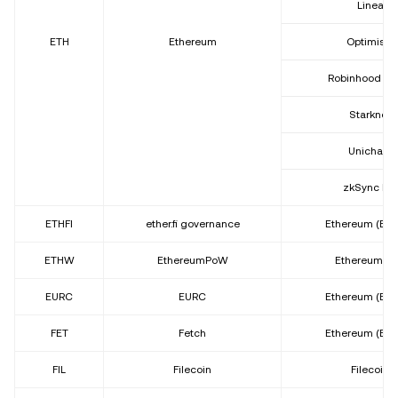
Linea
ETH
Ethereum
Optimism
Robinhood Ch
Starknet
Unichain
zkSync Era
ETHFI
ether.fi governance
Ethereum (ER
ETHW
EthereumPoW
EthereumP
EURC
EURC
Ethereum (ER
FET
Fetch
Ethereum (ER
FIL
Filecoin
Filecoin