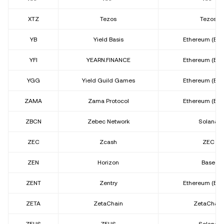
XTZ
Tezos
Tezos
YB
Yield Basis
Ethereum (ER
YFI
YEARN.FINANCE
Ethereum (ER
YGG
Yield Guild Games
Ethereum (ER
ZAMA
Zama Protocol
Ethereum (ER
ZBCN
Zebec Network
Solana
ZEC
Zcash
ZEC
ZEN
Horizon
Base
ZENT
Zentry
Ethereum (ER
ZETA
ZetaChain
ZetaChain