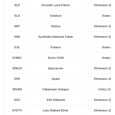
SLP
Smooth Love Potion
Ethereum (ER
SLX
Solstice
Solana
SNT
Status
Ethereum (ER
SNX
Synthetix Network Token
Ethereum (ER
SOL
Solana
Solana
SONIC
Sonic SVM
Solana
SPACE
Spacecoin
Ethereum (ER
SPK
Spark
Ethereum (ER
SPURS
Tottenham Hotspur
Chiliz Chai
SSV
SSV Network
Ethereum (ER
STETH
Lido Staked Ether
Ethereum (ER