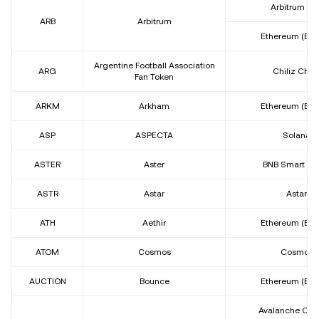
Arbitrum On
ARB
Arbitrum
Ethereum (ER
Argentine Football Association
ARG
Chiliz Chai
Fan Token
ARKM
Arkham
Ethereum (ER
ASP
ASPECTA
Solana
ASTER
Aster
BNB Smart Ch
ASTR
Astar
Astar
ATH
Aethir
Ethereum (ER
ATOM
Cosmos
Cosmos
AUCTION
Bounce
Ethereum (ER
Avalanche C-C