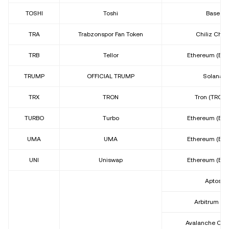
TOSHI
Toshi
Base
TRA
Trabzonspor Fan Token
Chiliz Chai
TRB
Tellor
Ethereum (ER
TRUMP
OFFICIAL TRUMP
Solana
TRX
TRON
Tron (TRC20
TURBO
Turbo
Ethereum (ER
UMA
UMA
Ethereum (ER
UNI
Uniswap
Ethereum (ER
Aptos
Arbitrum On
Avalanche C-C