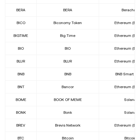
BERA
BERA
Berachain
BICO
Biconomy Token
Ethereum (ER
BIGTIME
Big Time
Ethereum (ER
BIO
BIO
Ethereum (ER
BLUR
BLUR
Ethereum (ER
BNB
BNB
BNB Smart Ch
BNT
Bancor
Ethereum (ER
BOME
BOOK OF MEME
Solana
BONK
Bonk
Solana
BREV
Brevis Network
Ethereum (ER
BTC
Bitcoin
Bitcoin