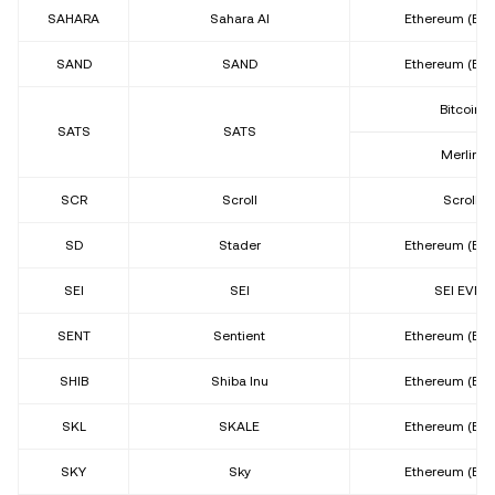
SAHARA
Sahara AI
Ethereum (ER
SAND
SAND
Ethereum (ER
Bitcoin
SATS
SATS
Merlin
SCR
Scroll
Scroll
SD
Stader
Ethereum (ER
SEI
SEI
SEI EVM
SENT
Sentient
Ethereum (ER
SHIB
Shiba Inu
Ethereum (ER
SKL
SKALE
Ethereum (ER
SKY
Sky
Ethereum (ER