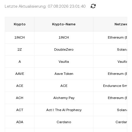
Letzte Aktualisierung: 07.08.2026 23:01:40
Krypto
Krypto-Name
Netzwerk
1INCH
1INCH
Ethereum (ER
2Z
DoubleZero
Solana
A
Vaulta
Vaulta
AAVE
Aave Token
Ethereum (ER
ACE
ACE
Endurance Smart
ACH
Alchemy Pay
Ethereum (ER
ACT
Act I: The AI Prophecy
Solana
ADA
Cardano
Cardano