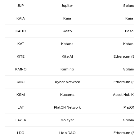
JUP
Jupiter
Solana
KAIA
Kaia
Kaia
KAITO
Kaito
Base
KAT
Katana
Katana
KITE
Kite AI
Ethereum (ER
KMNO
Kamino
Solana
KNC
Kyber Network
Ethereum (ER
KSM
Kusama
Asset Hub Ku
LAT
PlatON Network
PlatON
LAYER
Solayer
Solana
LDO
Lido DAO
Ethereum (ER