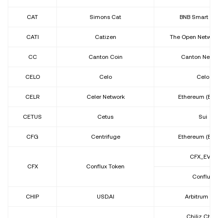
CAT
Simons Cat
BNB Smart Ch
CATI
Catizen
The Open Network
CC
Canton Coin
Canton Netw
CELO
Celo
Celo
CELR
Celer Network
Ethereum (ER
CETUS
Cetus
Sui
CFG
Centrifuge
Ethereum (ER
CFX_EVM
CFX
Conflux Token
Conflux
CHIP
USD.AI
Arbitrum On
Chiliz Chai