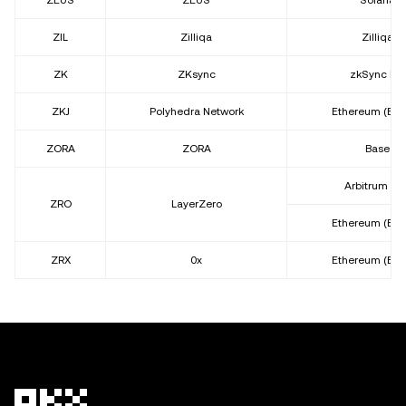
ZEUS
ZEUS
Solana
ZIL
Zilliqa
Zilliqa
ZK
ZKsync
zkSync Era
ZKJ
Polyhedra Network
Ethereum (ER
ZORA
ZORA
Base
Arbitrum On
ZRO
LayerZero
Ethereum (ER
ZRX
0x
Ethereum (ER