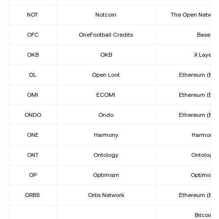
NOT
Notcoin
The Open Network
OFC
OneFootball Credits
Base
OKB
OKB
X Layer
OL
Open Loot
Ethereum (ER
OMI
ECOMI
Ethereum (ER
ONDO
Ondo
Ethereum (ER
ONE
Harmony
Harmony
ONT
Ontology
Ontology
OP
Optimism
Optimism
ORBS
Orbs Network
Ethereum (ER
Bitcoin