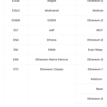
EDGE
edgeX
Ethereum (ER
EGLD
MultiversX
MultiversX
EIGEN
EIGEN
Ethereum (ER
ELF
aelf
AELF
ENA
Ethena
Ethereum (ER
ENJ
ENJIN
Enjin Relay Ch
ENS
Ethereum Name Service
Ethereum (ER
ETC
Ethereum Classic
Ethereum Clas
Arbitrum On
Base
Ethereum (ER