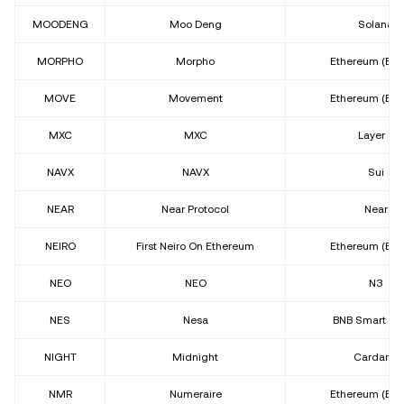
MOODENG
Moo Deng
Solana
MORPHO
Morpho
Ethereum (ER
MOVE
Movement
Ethereum (ER
MXC
MXC
Layer 3
NAVX
NAVX
Sui
NEAR
Near Protocol
Near
NEIRO
First Neiro On Ethereum
Ethereum (ER
NEO
NEO
N3
NES
Nesa
BNB Smart Ch
NIGHT
Midnight
Cardano
NMR
Numeraire
Ethereum (ER