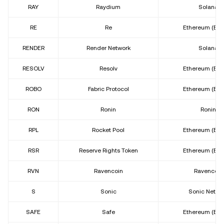
RAY
Raydium
Solana
RE
Re
Ethereum (ER
RENDER
Render Network
Solana
RESOLV
Resolv
Ethereum (ER
ROBO
Fabric Protocol
Ethereum (ER
RON
Ronin
Ronin
RPL
Rocket Pool
Ethereum (ER
RSR
Reserve Rights Token
Ethereum (ER
RVN
Ravencoin
Ravencoin
S
Sonic
Sonic Netwo
SAFE
Safe
Ethereum (ER