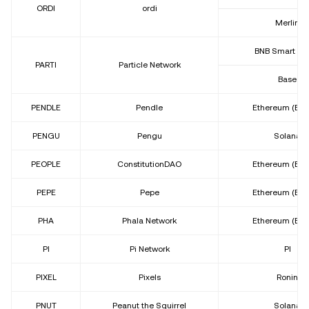
ORDI
ordi
Merlin
BNB Smart Ch
PARTI
Particle Network
Base
PENDLE
Pendle
Ethereum (ER
PENGU
Pengu
Solana
PEOPLE
ConstitutionDAO
Ethereum (ER
PEPE
Pepe
Ethereum (ER
PHA
Phala Network
Ethereum (ER
PI
Pi Network
PI
PIXEL
Pixels
Ronin
PNUT
Peanut the Squirrel
Solana