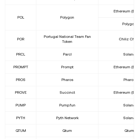
Ethereum (ER
POL
Polygon
Polygon
Portugal National Team Fan
POR
Chiliz Chai
Token
PRCL
Parcl
Solana
PROMPT
Prompt
Ethereum (ER
PROS
Pharos
Pharos
PROVE
Succinct
Ethereum (ER
PUMP
Pump.fun
Solana
PYTH
Pyth Network
Solana
QTUM
Qtum
Qtum