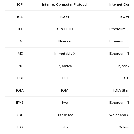
ICP
Internet Computer Protocol
Internet Comp
ICX
ICON
ICON
ID
SPACE ID
Ethereum (ER
ILV
Illuvium
Ethereum (ER
IMX
Immutable X
Ethereum (ER
INJ
Injective
Injective
IOST
IOST
IOST
IOTA
IOTA
IOTA Stardu
IRYS
Irys
Ethereum (ER
JOE
Trader Joe
Avalanche C-C
JTO
Jito
Solana