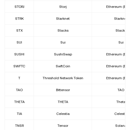
STORJ
Storj
Ethereum (ER
STRK
Starknet
Starknet
STX
Stacks
Stacks
SUI
Sui
Sui
SUSHI
SushiSwap
Ethereum (ER
SWFTC
SwftCoin
Ethereum (ER
T
Threshold Network Token
Ethereum (ER
TAO
Bittensor
TAO
THETA
THETA
Theta
TIA
Celestia
Celestia
TNSR
Tensor
Solana