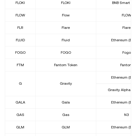
FLOKI
FLOKI
BNB Smart Ch
FLOW
Flow
FLOW
FLR
Flare
Flare
FLUID
Fluid
Ethereum (ER
FOGO
FOGO
Fogo
FTM
Fantom Token
Fantom
Ethereum (ER
G
Gravity
Gravity Alpha M
GALA
Gala
Ethereum (ER
GAS
Gas
N3
GLM
GLM
Ethereum (ER