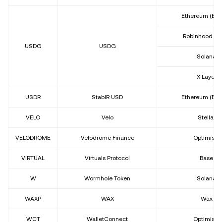
Ethereum (ER
Robinhood Ch
USDG
USDG
Solana
X Layer
USDR
StablR USD
Ethereum (ER
VELO
Velo
Stellar
VELODROME
Velodrome Finance
Optimism
VIRTUAL
Virtuals Protocol
Base
W
Wormhole Token
Solana
WAXP
WAX
Wax
WCT
WalletConnect
Optimism