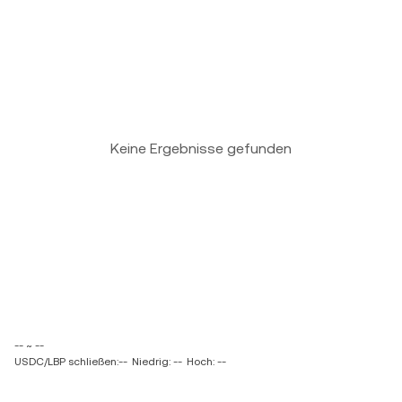
Keine Ergebnisse gefunden
-- ~ --
USDC/LBP schließen:--
Niedrig: --
Hoch: --