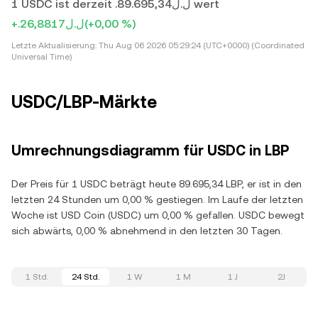
1 USDC ist derzeit .ل.ل89.695,34 wert
+.ل.ل26,8817
(+0,00 %)
Letzte Aktualisierung:
Thu Aug 06 2026 05:29:24 (UTC+0000) (Coordinated
Universal Time)
USDC/LBP-Märkte
Umrechnungsdiagramm für USDC in LBP
Der Preis für 1 USDC beträgt heute 89.695,34 LBP, er ist in den
letzten 24 Stunden um 0,00 % gestiegen. Im Laufe der letzten
Woche ist USD Coin (USDC) um 0,00 % gefallen. USDC bewegt
sich abwärts, 0,00 % abnehmend in den letzten 30 Tagen.
1 Std.
24 Std.
1 W
1 M
1 J
2J