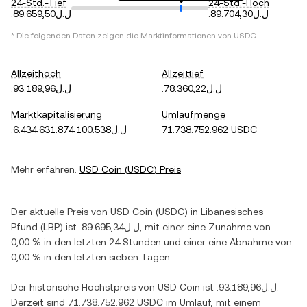
24-Std.-Tief
24-Std.-Hoch
.ل.ل89.704,30
.ل.ل89.659,50
* Die folgenden Daten zeigen die Marktinformationen von
USDC
.
Allzeithoch
Allzeittief
.ل.ل78.360,22
.ل.ل93.189,96
Marktkapitalisierung
Umlaufmenge
.ل.ل6.434.631.874.100.538
71.738.752.962 USDC
Mehr erfahren:
USD Coin
(
USDC
) Preis
Der aktuelle Preis von
USD Coin
(
USDC
) in
Libanesisches
Pfund
(
LBP
) ist
.ل.ل89.695,34
, mit einer
eine Zunahme
von
0,00 %
in den letzten 24 Stunden und einer
eine Abnahme
von
0,00 %
in den letzten sieben Tagen.
Der historische Höchstpreis von
USD Coin
ist
.ل.ل93.189,96
.
Derzeit sind
71.738.752.962 USDC
im Umlauf, mit einem