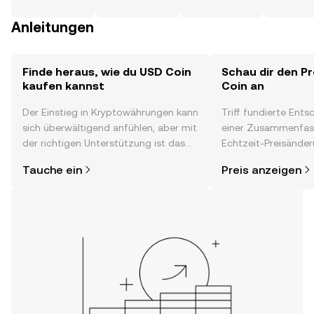
Anleitungen
Finde heraus, wie du USD Coin
Schau dir den P
kaufen kannst
Coin an
Der Einstieg in Kryptowährungen kann
Triff fundierte Ent
sich überwältigend anfühlen, aber mit
einer Zusammenfas
der richtigen Unterstützung ist das
Echtzeit-Preisänder
alles gar nicht so kompliziert. Lege
Stimmung in der C
Tauche ein
Preis anzeigen
direkt in der OKX-App oder hier im
Neuigkeiten und me
Web los und starte deine persönliche
Krypto-Reise.