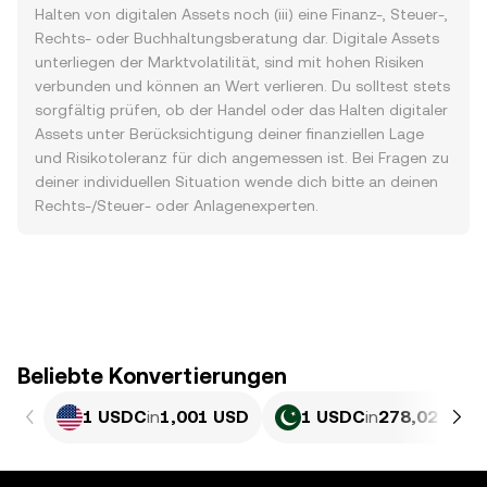
Halten von digitalen Assets noch (iii) eine Finanz-, Steuer-,
Rechts- oder Buchhaltungsberatung dar. Digitale Assets
unterliegen der Marktvolatilität, sind mit hohen Risiken
verbunden und können an Wert verlieren. Du solltest stets
sorgfältig prüfen, ob der Handel oder das Halten digitaler
Assets unter Berücksichtigung deiner finanziellen Lage
und Risikotoleranz für dich angemessen ist. Bei Fragen zu
deiner individuellen Situation wende dich bitte an deinen
Rechts-/Steuer- oder Anlagenexperten.
Beliebte Konvertierungen
1 USDC
in
1,001 USD
1 USDC
in
278,02 PKR