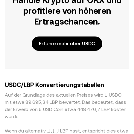
Handle Krypto auf OKX und
profitiere von höheren
Ertragschancen.
Erfahre mehr über USDC
USDC/LBP Konvertierungstabellen
Auf der Grundlage des aktuellen Preises wird 1 USDC
mit etwa 89.695,34 LBP bewertet. Das bedeutet, dass
der Erwerb von 5 USD Coin etwa 448.476,7 LBP kosten
würde.
Wenn du alternativ .ل.ل1 LBP hast, entspricht dies etwa