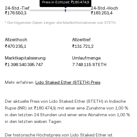
Preis in Echtzeit: ₹180.474,9
24-Std.-Tief
24-Std.-Hoch
₹176.550,3
₹183.253,4
* Die folgenden Daten zeigen die Marktinformationen von
STETH
.
Allzeithoch
Allzeittief
₹470.235,1
₹131.721,2
Marktkapitalisierung
Umlaufmenge
₹1.398.340.395.747
7.748.115 STETH
Mehr erfahren:
Lido Staked Ether
(
STETH
) Preis
Der aktuelle Preis von
Lido Staked Ether
(
STETH
) in
Indische
Rupie
(
INR
) ist
₹180.474,9
, mit einer
eine Zunahme
von
1,00 %
in den letzten 24 Stunden und einer
eine Abnahme
von
1,00 %
in den letzten sieben Tagen.
Der historische Höchstpreis von
Lido Staked Ether
ist