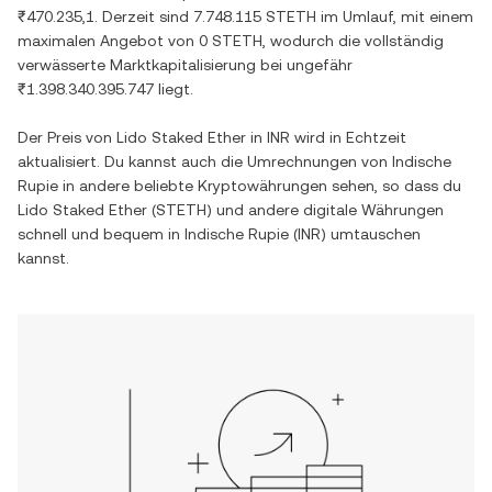
₹470.235,1
. Derzeit sind
7.748.115 STETH
im Umlauf, mit einem
maximalen Angebot von
0 STETH
, wodurch die vollständig
verwässerte Marktkapitalisierung bei ungefähr
₹1.398.340.395.747
liegt.
Der Preis von
Lido Staked Ether
in
INR
wird in Echtzeit
aktualisiert. Du kannst auch die Umrechnungen von
Indische
Rupie
in andere beliebte Kryptowährungen sehen, so dass du
Lido Staked Ether
(
STETH
) und andere digitale Währungen
schnell und bequem in
Indische Rupie
(
INR
) umtauschen
kannst.