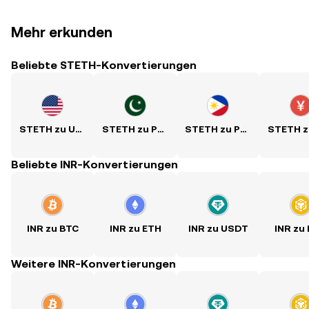
Mehr erkunden
Beliebte STETH-Konvertierungen
STETH zu USD
STETH zu PKR
STETH zu PHP
Beliebte INR-Konvertierungen
INR zu BTC
INR zu ETH
INR zu USDT
INR zu
Weitere INR-Konvertierungen