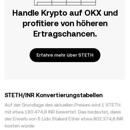
Handle Krypto auf OKX und
profitiere von höheren
Ertragschancen.
Erfahre mehr über STETH
STETH/INR Konvertierungstabellen
Auf der Grundlage des aktuellen Preises wird 1 STETH
mit etwa 180.474,9 INR bewertet. Das bedeutet, dass
der Erwerb von 5 Lido Staked Ether etwa 902.374,6 INR
kosten würde.