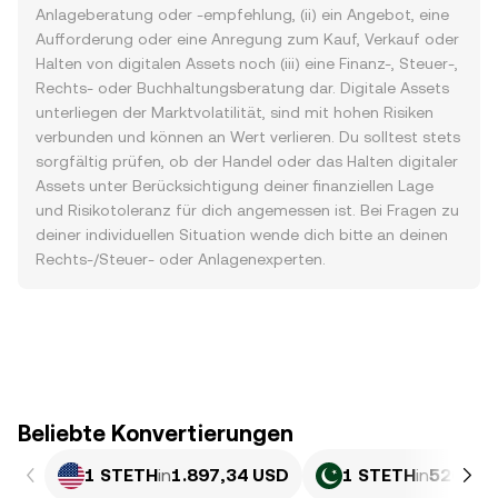
Anlageberatung oder -empfehlung, (ii) ein Angebot, eine
Aufforderung oder eine Anregung zum Kauf, Verkauf oder
Halten von digitalen Assets noch (iii) eine Finanz-, Steuer-,
Rechts- oder Buchhaltungsberatung dar. Digitale Assets
unterliegen der Marktvolatilität, sind mit hohen Risiken
verbunden und können an Wert verlieren. Du solltest stets
sorgfältig prüfen, ob der Handel oder das Halten digitaler
Assets unter Berücksichtigung deiner finanziellen Lage
und Risikotoleranz für dich angemessen ist. Bei Fragen zu
deiner individuellen Situation wende dich bitte an deinen
Rechts-/Steuer- oder Anlagenexperten.
Beliebte Konvertierungen
1 STETH
in
1.897,34 USD
1 STETH
in
526.986