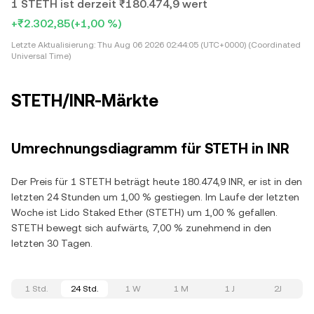
1 STETH ist derzeit ₹180.474,9 wert
+₹2.302,85
(+1,00 %)
Letzte Aktualisierung:
Thu Aug 06 2026 02:44:05 (UTC+0000) (Coordinated
Universal Time)
STETH/INR-Märkte
Umrechnungsdiagramm für STETH in INR
Der Preis für 1 STETH beträgt heute 180.474,9 INR, er ist in den
letzten 24 Stunden um 1,00 % gestiegen. Im Laufe der letzten
Woche ist Lido Staked Ether (STETH) um 1,00 % gefallen.
STETH bewegt sich aufwärts, 7,00 % zunehmend in den
letzten 30 Tagen.
1 Std.
24 Std.
1 W
1 M
1 J
2J