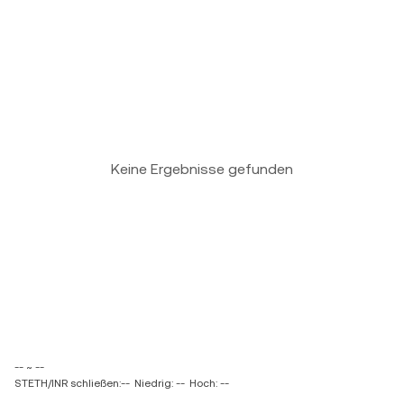
Keine Ergebnisse gefunden
-- ~ --
STETH/INR schließen:--
Niedrig: --
Hoch: --