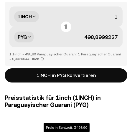
1INCH
PYG
1 1inch = 498,89 Paraguayischer Guaraní, 1 Paraguayischer Guaraní
= 0,0020044 1inch
1INCH in PYG konvertieren
Preisstatistik für 1inch (1INCH) in
Paraguayischer Guaraní (PYG)
Preis in Echtzeit: ₲498,90