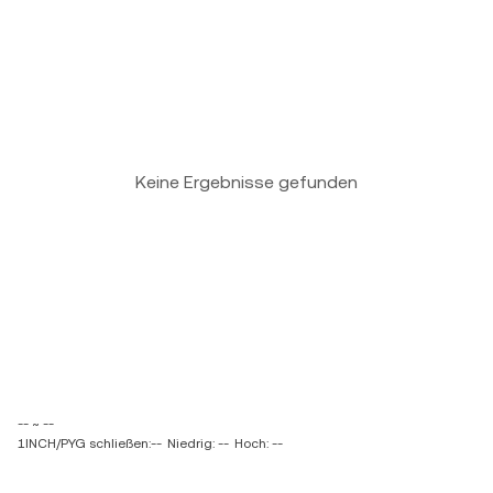
Keine Ergebnisse gefunden
-- ~ --
1INCH/PYG schließen:--
Niedrig: --
Hoch: --