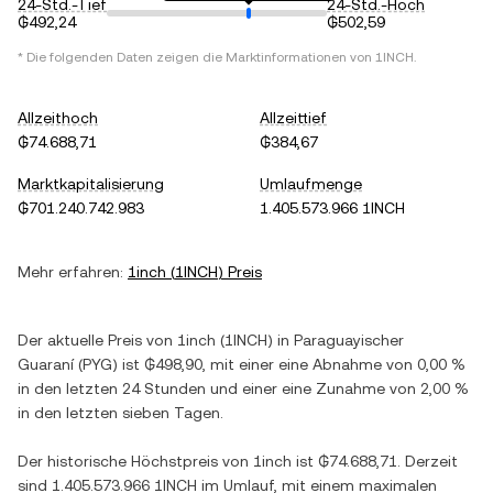
24-Std.-Tief
24-Std.-Hoch
₲492,24
₲502,59
* Die folgenden Daten zeigen die Marktinformationen von
1INCH
.
Allzeithoch
Allzeittief
₲74.688,71
₲384,67
Marktkapitalisierung
Umlaufmenge
₲701.240.742.983
1.405.573.966 1INCH
Mehr erfahren:
1inch
(
1INCH
) Preis
Der aktuelle Preis von
1inch
(
1INCH
) in
Paraguayischer
Guaraní
(
PYG
) ist
₲498,90
, mit einer
eine Abnahme
von
0,00 %
in den letzten 24 Stunden und einer
eine Zunahme
von
2,00 %
in den letzten sieben Tagen.
Der historische Höchstpreis von
1inch
ist
₲74.688,71
. Derzeit
sind
1.405.573.966 1INCH
im Umlauf, mit einem maximalen