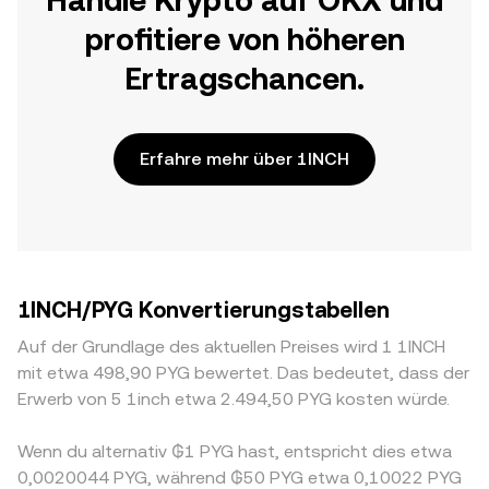
Handle Krypto auf OKX und
profitiere von höheren
Ertragschancen.
Erfahre mehr über 1INCH
1INCH/PYG Konvertierungstabellen
Auf der Grundlage des aktuellen Preises wird 1 1INCH
mit etwa 498,90 PYG bewertet. Das bedeutet, dass der
Erwerb von 5 1inch etwa 2.494,50 PYG kosten würde.
Wenn du alternativ ₲1 PYG hast, entspricht dies etwa
0,0020044 PYG, während ₲50 PYG etwa 0,10022 PYG