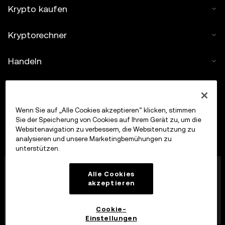
Krypto kaufen
Kryptorechner
Handeln
Wenn Sie auf „Alle Cookies akzeptieren“ klicken, stimmen
Sie der Speicherung von Cookies auf Ihrem Gerät zu, um die
Websitenavigation zu verbessern, die Websitenutzung zu
analysieren und unsere Marketingbemühungen zu
unterstützen.
Die OKX Europe Limited, die unter dem Handelsnamen
Alle Cookies
OKX firmiert, ist jetzt eine Krypto-Asset-
akzeptieren
Handelsplattform, die von der MFSA gemäß Artikel 28
des Markets in Crypto-Assets Act (Kapitel 647 der
Gesetze von Malta) als Krypto-Asset-Dienstleister
Cookie-
zugelassen wurde.
Einstellungen