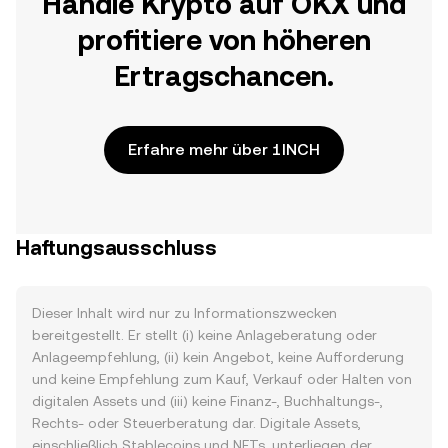
Handle Krypto auf OKX und
profitiere von höheren
Ertragschancen.
Erfahre mehr über 1INCH
Haftungsausschluss
Dieser Inhalt wird nur zu Informationszwecken
bereitgestellt. Er stellt (i) keine Anlageberatung oder
Anlageempfehlung, (ii) kein Angebot, keine Aufforderung
und keine Empfehlung zum Kauf, Verkauf oder Halten von
digitalen Assets und (iii) keine Finanz-, Buchhaltungs-,
Rechts- oder Steuerberatung dar. Digitale Assets,
einschließlich Stablecoins und NFTs, unterliegen der