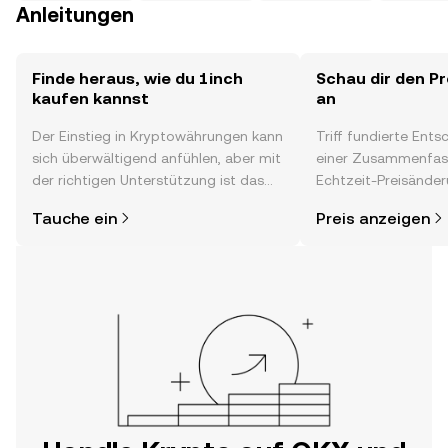
Anleitungen
Finde heraus, wie du 1inch
Schau dir den Pr
kaufen kannst
an
Der Einstieg in Kryptowährungen kann
Triff fundierte Ent
sich überwältigend anfühlen, aber mit
einer Zusammenfas
der richtigen Unterstützung ist das
Echtzeit-Preisänder
alles gar nicht so kompliziert. Lege
Stimmung in der C
Tauche ein
Preis anzeigen
direkt in der OKX-App oder hier im
Neuigkeiten und meh
Web los und starte deine persönliche
Krypto-Reise.