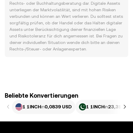
Rechts- oder Buchhaltungsberatung dar. Digitale Assets
unterliegen der Marktvolatilität, sind mit hohen Risiken
verbunden und können an Wert verlieren. Du solltest stets
sorgfältig prüfen, ob der Handel oder das Halten digitaler
Assets unter Berücksichtigung deiner finanziellen Lage
und Risikotoleranz für dich angemessen ist. Bei Fragen zu
deiner individuellen Situation wende dich bitte an deinen
Rechts-/Steuer- oder Anlagenexperten.
Beliebte Konvertierungen
1 1INCH
in
0,0839 USD
1 1INCH
in
23,31 PKR