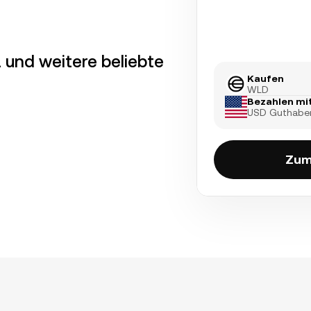
 und weitere beliebte
Kaufen
WLD
Bezahlen mi
USD Guthabe
Zum