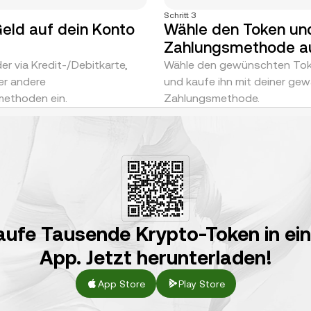
Schritt 3
eld auf dein Konto
Wähle den Token un
Zahlungsmethode a
er via Kredit-/Debitkarte,
Wähle den gewünschten To
er andere
und kaufe ihn mit deiner gew
ethoden ein.
Zahlungsmethode.
aufe Tausende Krypto-Token in ein
App. Jetzt herunterladen!
App Store
Play Store