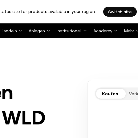
tates site for products available in your region.
Switch site
Handeln
Anlegen
Institutionell
Academy
Mehr
en
Kaufen
Ver
n WLD