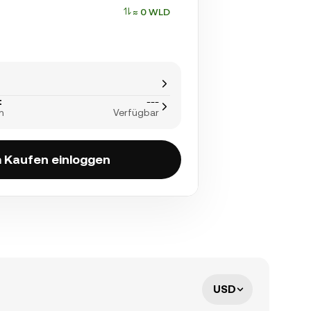
≈ 0 WLD
t
---
n
Verfügbar
 Kaufen einloggen
USD