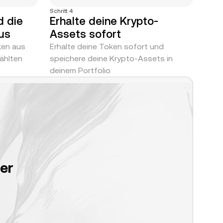
Schritt 4
d die
Erhalte deine Krypto-
us
Assets sofort
ken aus
Erhalte deine Token sofort und
ählten
speichere deine Krypto-Assets in
deinem Portfolio.
er