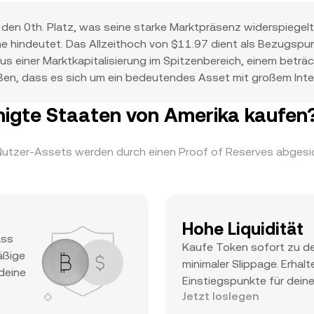
den 0th. Platz, was seine starke Marktpräsenz widerspiegelt
e hindeutet. Das Allzeithoch von $11.97 dient als Bezugspun
us einer Marktkapitalisierung im Spitzenbereich, einem betr
ßen, dass es sich um ein bedeutendes Asset mit großem Inter
igte Staaten von Amerika kaufen
Nutzer-Assets werden durch einen Proof of Reserves abgesich
Hohe Liquidität
ass
Kaufe Token sofort zu de
äßige
minimaler Slippage. Erhalt
deine
Einstiegspunkte für dein
Jetzt loslegen