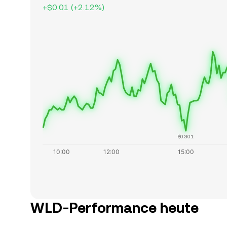
+
$0.01
(
+
2.12
%)
$0.301
WLD-Performance heute