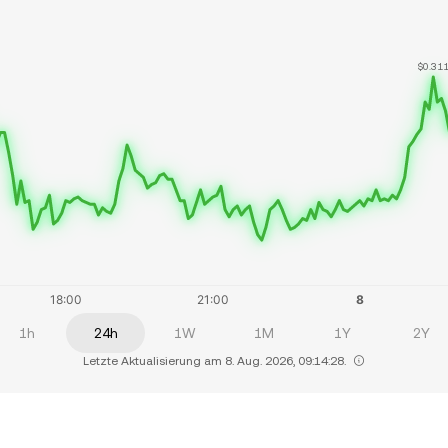
$0.31
1h
24h
1W
1M
1Y
2Y
Letzte Aktualisierung am 8. Aug. 2026, 09:14:28.