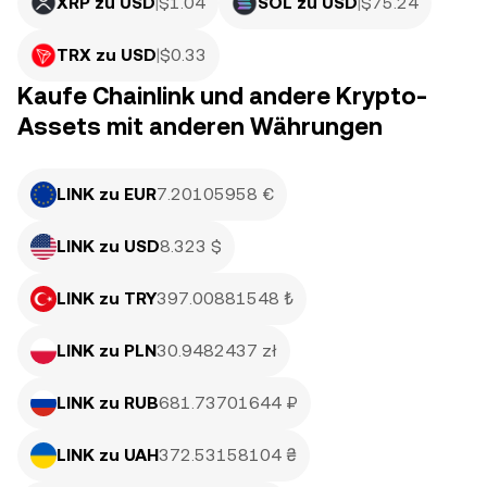
XRP zu USD
|
$
1.04
SOL zu USD
|
$
75.24
TRX zu USD
|
$
0.33
Kaufe Chainlink und andere Krypto-
Assets mit anderen Währungen
LINK zu EUR
7.20105958 €
LINK zu USD
8.323 $
LINK zu TRY
397.00881548 ₺
LINK zu PLN
30.9482437 zł
LINK zu RUB
681.73701644 ₽
LINK zu UAH
372.53158104 ₴