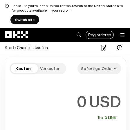
Looks like you're in the United States. Switch to the United States site
for products available in your region.
Switch site
Zum Hauptinhalt springen
Registrieren
Start
>
Chainlink kaufen
In wenigen Schritten LINK kaufen
Kaufen
Verkaufen
Sofortige Order
Bitcoin, Ethereum, Solana und weitere beliebte Krypto-Assets
USD
≈ 0 LINK