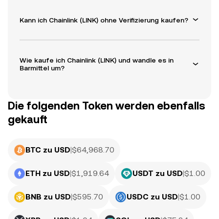
Kann ich Chainlink (LINK) ohne Verifizierung kaufen?
Wie kaufe ich Chainlink (LINK) und wandle es in
Barmittel um?
Die folgenden Token werden ebenfalls
gekauft
BTC zu USD
|
$
64,968.70
ETH zu USD
|
$
1,919.64
USDT zu USD
|
$
1.00
BNB zu USD
|
$
595.70
USDC zu USD
|
$
1.00