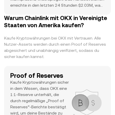
erreichte in den letzten 24 Stunden $2.03M, was
auf eine aktive Teilnahme hindeutet. Das
Warum Chainlink mit OKX in Vereinigte
Allzeithoch von $52.99 dient als Bezugspunkt für
die aktuelle Kursentwicklung und das potenzielle
Staaten von Amerika kaufen?
Aufwärtspotenzial. Die Kombination aus einer
Marktkapitalisierung im Spitzenbereich, einem
Kaufe Kryptowährungen bei OKX mit Vertrauen. Alle
beträchtlichen täglichen Handelsvolumen und
Nutzer-Assets werden durch einen Proof of Reserves
einem bemerkenswerten Allzeithoch lässt darauf
abgesichert und unabhängig verifiziert, sodass du
schließen, dass es sich um ein bedeutendes
sicher kaufen kannst.
Asset mit großem Interesse seitens der Trader
und hoher Liquidität handelt.
Proof of Reserves
Kaufe Kryptowährungen sicher
in dem Wissen, dass OKX eine
1:1-Reserve unterhält, die
durch regelmäßige „Proof of
Reserves“-Berichte bestätigt
wird, um deine Bestände zu