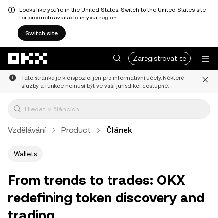
Looks like you're in the United States. Switch to the United States site
for products available in your region.
Switch site
Přeskočit na hlavní obsah
Zaregistrovat se
Tato stránka je k dispozici jen pro informativní účely. Některé
služby a funkce nemusí být ve vaší jurisdikci dostupné.
Vzdělávání
Product
Článek
Wallets
From trends to trades: OKX
redefining token discovery and
trading