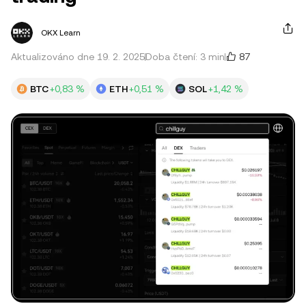
OKX Learn
87
Aktualizováno dne 19. 2. 2025
Doba čtení: 3 min
BTC
+0,83 %
ETH
+0,51 %
SOL
+1,42 %