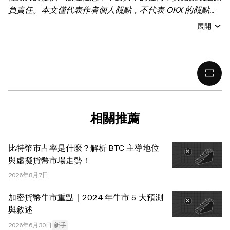
負責任。本文僅代表作者個人觀點，不代表 OKX 的觀點。
本文無意提供以下任何建議，包括但不限於：(i) 投資建議
展開
或投資推薦；(ii) 購買、出售或持有數字資產的要約或招
攬；或 (iii) 財務、會計、法律或稅務建議。 持有的數字資產
(包括穩定幣) 涉及高風險，可能會大幅波動，甚至變得毫無
價值。您應根據自己的財務狀況仔細考慮交易或持有數字資
產是否適合您。有關您具體情況的問題，請諮詢您的法律/
稅務/投資專業人士。本文中出現的信息 (包括市場數據和統
計信息，如果有) 僅供一般參考之用。儘管我們在準備這些
相關推薦
數據和圖表時已採取了所有合理的謹慎措施，但對於此處表
達的任何事實錯誤或遺漏，我們不承擔任何責任。 © 2025
比特幣市占率是什麼？解析 BTC 主導地位
OKX。本文可以全文複製或分發，也可以使用本文 100 字
與虛擬貨幣市場走勢！
或更少的摘錄，前提是此類使用是非商業性的。整篇文章的
2026年8月7日
任何複製或分發亦必須突出說明：“本文版權所有 © 2025
OKX，經許可使用。”允許的摘錄必須引用文章名稱並包含
加密貨幣牛市重點｜2024 年牛市 5 大預測
出處，例如“文章名稱，[作者姓名 (如適用)]，© 2025
與敘述
OKX”。部分內容可能由人工智能（AI）工具生成或輔助生
2026年6月30日
新手
成。不允許對本文進行衍生作品或其他用途。