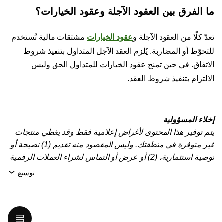
ما الفرق بين العقود الآجلة وعقود الخيارات؟
تعدّ كلًا من العقود الآجلة و
عقود الخيارات
مشتقات مالية تُستخدم
للتحوّط أو المضاربة. يُلزم العقد الآجل المتداول بتنفيذ شروط
الاتفاق. في حين تمنح عقود الخيارات للمتداول الحق وليس
الالتزام بتنفيذ شروط العقد.
إخلاء المسؤولية
يتم توفير هذا المحتوى لأغراض إعلامية فقط وقد يغطي منتجات
غير متوفرة في منطقتك. وليس المقصود منه تقديم (1) نصيحة أو
توصية استثمارية، (2) أو عرض أو التماس لشراء العملات الرقمية
أو الأصول الرقمية أو بيعها أو الاحتفاظ بها، أو (3) استشارة مالية
توسيع
أو محاسبية أو قانونية أو ضريبية. تنطوي عمليات الاحتفاظ
بالعملات الرقمية/الأصول الرقمية، بما فيها العملات المستقرة،
على درجة عالية من المخاطرة، ويُمكِن أن تشهد تقلّبًا كبيرًا في
قيمتها. لذا، ينبغي لك التفكير جيدًا فيما إذا كان تداول العملات