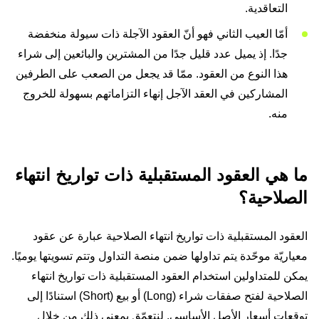
التعاقدية.
أمّا العيب الثاني فهو أنّ العقود الآجلة ذات سيولة منخفضة
جدًا. إذ يميل عدد قليل جدًا من المشترين والبائعين إلى شراء
هذا النوع من العقود. ممّا قد يجعل من الصعب على الطرفين
المشاركين في العقد الآجل إنهاء التزاماتهم بسهولة للخروج
منه.
ما هي العقود المستقبلية ذات تواريخ انتهاء
الصلاحية؟
العقود المستقبلية ذات تواريخ انتهاء الصلاحية عبارة عن عقود
معياريّة موحّدة يتم تداولها ضمن منصة التداول وتتم تسويتها يوميًا.
يمكن للمتداولين استخدام العقود المستقبلية ذات تواريخ انتهاء
الصلاحية لفتح صفقات شراء (Long) أو بيع (Short) استنادًا إلى
توقعات أسعار الأصل الأساسي. لنتعمّق بمعنى ذلك من خلال