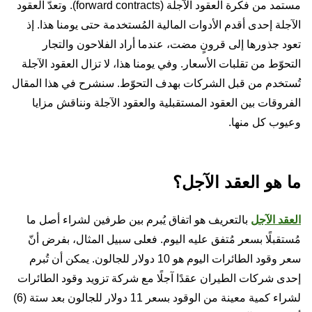
مستمد من فكرة العقود الآجلة (forward contracts). وتعدّ العقود
الآجلة إحدى أقدم الأدوات المالية المُستخدمة حتى يومنا هذا. إذ
تعود جذورها إلى قرونٍ مضت، عندما أراد الفلاحون والتجار
التحوّط من تقلبات الأسعار. وفي يومنا هذا، لا تزال العقود الآجلة
تُستخدم من قبل الشركات بهدف التحوّط. سنشرح في هذا المقال
الفروقات بين العقود المستقبلية والعقود الآجلة ونناقش مزايا
وعيوب كل منها.
ما هو العقد الآجل؟
العقد الآجل
بالتعريف هو اتفاق يُبرم بين طرفين لشراء أصل ما
مُستقبلًا بسعر مُتفق عليه اليوم. فعلى سبيل المثال، بفرض أنّ
سعر وقود الطائرات اليوم هو 10 دولار للجالون. يمكن أن تُبرم
إحدى شركات الطيران عقدًا آجلًا مع شركة تزويد وقود الطائرات
لشراء كمية معينة من الوقود بسعر 11 دولار للجالون بعد ستة (6)