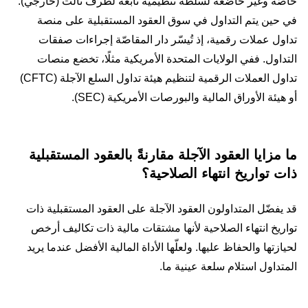
خاصّة وغير خاضعة لسلطة تنظيمية تابعة لطرف ثالث (خارجي).
في حين يتم التداول في سوق العقود المستقبلية على منصة
تداول عملات رقمية، إذ تُيسّر دار المقاصّة إجراءات صفقات
التداول. ففي الولايات المتحدة الأمريكية مثلًا، تخضع منصات
تداول العملات الرقمية لتنظيم هيئة تداول السلع الآجلة (CFTC)
أو هيئة الأوراق المالية والبورصات الأمريكية (SEC).
ما مزايا العقود الآجلة مقارنةً بالعقود المستقبلية
ذات تواريخ انتهاء الصلاحية؟
قد يفضّل المتداولون العقود الآجلة على العقود المستقبلية ذات
تواريخ انتهاء الصلاحية لأنها مشتقات مالية ذات تكاليف أرخص
لحيازتها والحفاظ عليها. ولعلّها الأداة المالية الأفضل عندما يريد
المتداول استلام سلعة عينية ما.