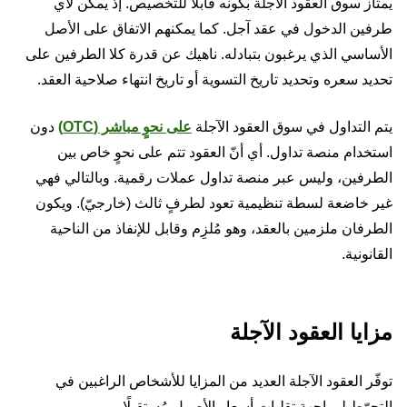
يمتاز سوق العقود الآجلة بكونه قابلًا للتخصيص. إذ يمكن لأي
طرفين الدخول في عقد آجل. كما يمكنهم الاتفاق على الأصل
الأساسي الذي يرغبون بتبادله. ناهيك عن قدرة كلا الطرفين على
تحديد سعره وتحديد تاريخ التسوية أو تاريخ انتهاء صلاحية العقد.
يتم التداول في سوق العقود الآجلة
على نحوٍ مباشر (OTC)
دون
استخدام منصة تداول. أي أنّ العقود تتم على نحوٍ خاص بين
الطرفين، وليس عبر منصة تداول عملات رقمية. وبالتالي فهي
غير خاضعة لسطة تنظيمية تعود لطرفٍ ثالث (خارجيّ). ويكون
الطرفان ملزمين بالعقد، وهو مُلزِم وقابل للإنفاذ من الناحية
القانونية.
مزايا العقود الآجلة
توفّر العقود الآجلة العديد من المزايا للأشخاص الراغبين في
التحوّط لمواجهة تقلبات أسعار الأصول مُستقبلًا.