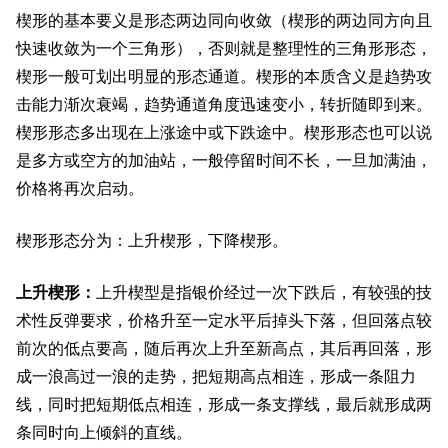
楔形的基本要义是形态两边同向收敛（楔形的两边同方向且
快速收敛为一个三角形），否则就是整理性的三角形形态，
楔形一般可划出明显的形态通道。楔形的本质含义是趋势攻
击能力渐次衰竭，趋势通道角度迅速变小，转折随即到来。
楔形形态多出现在上涨途中或下跌途中。楔形形态也可以说
是多方或空方的加油站，一般停留时间不长，一旦加满油，
价格将再次启动。
楔形形态分为：上升楔形，下降楔形。
上升楔形：
上升楔型是指银价经过一次下跌后，有较强的技
术性反弹要求，价格升至一定水平后掉头下落，但回落点较
前次的低点要高，随后再次上升至新高点，其后再回落，形
成一浪高过一浪的走势，把短期高点相连，形成一条阻力
线，同时把短期低点相连，形成一条支撑线，最后就形成两
条同时向上倾斜的直线。