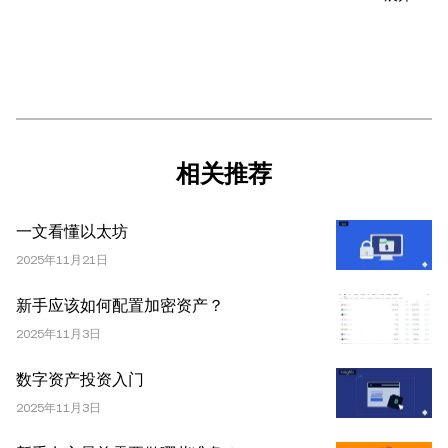
或投资推荐；(ii) 购买、出售或持有数字资产的要约或招
揽；或 (iii) 财务、会计、法律或税务建议。 持有的数字资产
(包括稳定币) 涉及高风险，可能会大幅波动，甚至变得毫无
价值。您应根据自己的财务状况仔细考虑交易或持有数字资
产是否适合您。有关您具体情况的问题，请咨询您的法律/
税务/投资专业人士。本文中出现的信息 (包括市场数据和统
计信息，如果有) 仅供一般参考之用。尽管我们在准备这些
相关推荐
数据和图表时已采取了所有合理的谨慎措施，但对于此处表
达的任何事实错误或遗漏，我们不承担任何责任。 © 2025
一文看懂以太坊
OKX。本文可以全文复制或分发，也可以使用本文 100 字
或更少的摘录，前提是此类使用是非商业性的。整篇文章的
2025年11月21日
任何复制或分发亦必须突出说明：“本文版权所有 © 2025
新手应该如何配置加密资产？
OKX，经许可使用。”允许的摘录必须引用文章名称并包含
2025年11月3日
出处，例如“文章名称，[作者姓名 (如适用)]，© 2025
OKX”。部分内容可能由人工智能（AI）工具生成或辅助生
数字资产投资入门
成。不允许对本文进行衍生作品或其他用途。
2025年11月3日