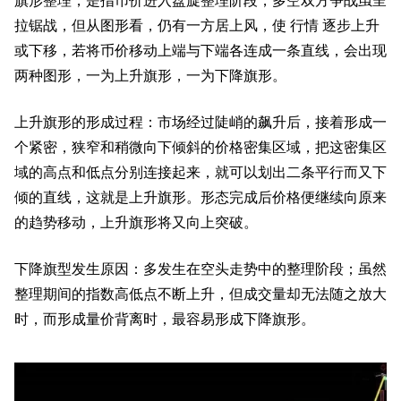
旗形整理，是指币价进入盘旋整理阶段，多空双方争战虽呈
拉锯战，但从图形看，仍有一方居上风，使 行情 逐步上升
或下移，若将币价移动上端与下端各连成一条直线，会出现
两种图形，一为上升旗形，一为下降旗形。
上升旗形的形成过程：市场经过陡峭的飙升后，接着形成一
个紧密，狭窄和稍微向下倾斜的价格密集区域，把这密集区
域的高点和低点分别连接起来，就可以划出二条平行而又下
倾的直线，这就是上升旗形。形态完成后价格便继续向原来
的趋势移动，上升旗形将又向上突破。
下降旗型发生原因：多发生在空头走势中的整理阶段；虽然
整理期间的指数高低点不断上升，但成交量却无法随之放大
时，而形成量价背离时，最容易形成下降旗形。