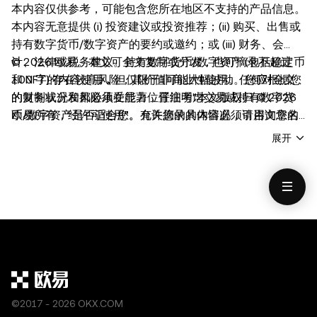
本内容仅供参考，可能包含您所在地区不支持的产品信息。
本内容无意提供 (i) 投资建议或投资推荐；(ii) 购买、出售或
持有数字货币/数字资产的要约或邀约；或 (iii) 财务、会
计、法律或税务建议。持有数字货币/数字资产 (包括稳定币
© 2026 欧易。本文可全文复制或分发，也可摘录不超过
和 NFT) 存在较高风险，其价值可能大幅波动。您应根据您
100 字的内容使用，但仅限于非商业性使用。任何对全文
的财务状况和风险承受能力，仔细考虑交易或持有数字货
的复制或分发都必须在显著位置注明"本文版权归 © 2026
币/数字资产是否适合您。有关您的具体情况，请咨询您的
欧易所有，经许可使用"。允许摘录的内容必须引用文章名
法律/税务/投资专业人士。本帖中的所有信息 (包括市场数
称并注明出处，例如 "文章名称，[作者姓名（如适用）]，
展开
据与统计资料) 仅作一般性参考。虽然我们在编写相关数据
© 2026 欧易"。不得对本文进行衍生品创作或其他使用。
和图表时已采取一切合理措施确保准确，但我们不对其中可
能存在的任何事实错误或遗漏承担任何责任。欧易 Web3
钱包和欧易 NFT 市场均受
www.okx.com
单独服务条款的
约束。
©2017 - 2026 OKX.COM