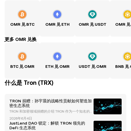
OMR 兑 BTC
OMR 兑 ETH
OMR 兑 USDT
OMR 兑
ִִִִִִִִִִִִִִִִִִִִִִִִִִִִִִִִִִִִִִִִִִִִִִִִ更多 OMR 兑换
BTC 兑 OMR
ETH 兑 OMR
USDT 兑 OMR
BNB 兑
什么是 Tron (TRX)
TRON 捐赠：孙宇晨的战略性贡献如何塑造加
密生态系统
TRON 和加密领域捐赠的介绍 TRON 作为一个知名的区
块链平台，不仅因其技术进步而在加密货币行业中崭露
2026年6月4日
头角，还因其创始人孙宇晨的创新捐赠策略和生态系统
JustLend DAO 锁定：解锁 TRON 领先的
投资而备受关注。这些贡献通常以代币购买的形式进
DeFi 生态系统
行，展示了 TRON 在慈善和区块链发展方面的独特方