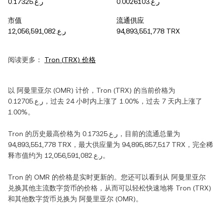
ر.ع.0.0026103
ر.ع.0.17325
市值
流通供应
ر.ع.12,056,591,082
94,893,551,778 TRX
阅读更多：
Tron
(
TRX
) 价格
以
阿曼里亚尔
(
OMR
) 计价，
Tron
(
TRX
) 的当前价格为
ر.ع.0.12705
，过去 24 小时内
上涨
了
1.00%
，过去 7 天内
上涨
了
1.00%
。
Tron
的历史最高价格为
ر.ع.0.17325
，目前的流通总量为
94,893,551,778 TRX
，最大供应量为
94,895,857,517 TRX
，完全稀
释市值约为
ر.ع.12,056,591,082
。
Tron
的
OMR
的价格是实时更新的。您还可以看到从
阿曼里亚尔
兑换其他主流数字货币的价格，从而可以轻松快速地将
Tron
(
TRX
)
和其他数字货币兑换为
阿曼里亚尔
(
OMR
)。