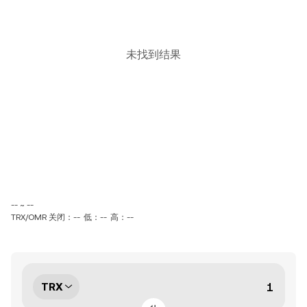
未找到结果
-- ~ --
TRX/OMR 关闭：--
低：--
高：--
TRX