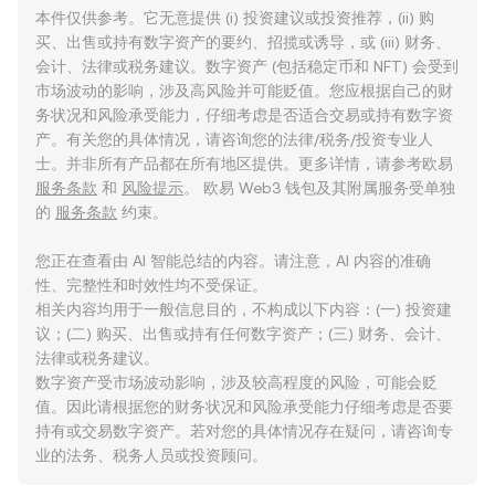
本件仅供参考。它无意提供 (i) 投资建议或投资推荐，(ii) 购
买、出售或持有数字资产的要约、招揽或诱导，或 (iii) 财务、
会计、法律或税务建议。数字资产 (包括稳定币和 NFT) 会受到
市场波动的影响，涉及高风险并可能贬值。您应根据自己的财
务状况和风险承受能力，仔细考虑是否适合交易或持有数字资
产。有关您的具体情况，请咨询您的法律/税务/投资专业人
士。并非所有产品都在所有地区提供。更多详情，请参考欧易
服务条款
和
风险提示
。 欧易 Web3 钱包及其附属服务受单独
的
服务条款
约束。
您正在查看由 AI 智能总结的内容。请注意，AI 内容的准确
性、完整性和时效性均不受保证。
相关内容均用于一般信息目的，不构成以下内容：(一) 投资建
议；(二) 购买、出售或持有任何数字资产；(三) 财务、会计、
法律或税务建议。
数字资产受市场波动影响，涉及较高程度的风险，可能会贬
值。因此请根据您的财务状况和风险承受能力仔细考虑是否要
持有或交易数字资产。若对您的具体情况存在疑问，请咨询专
业的法务、税务人员或投资顾问。