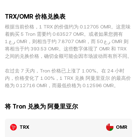
结构。技术层面，合约市场的资金费率与基差变化、期权到期
市参与度较低的平台，同等规模的委托更容易推动价格偏离。
市的基本关系为 x × y = k，价格近似由 y/x 决定；当大量买入
集中日、以及链上及所内“鲸鱼”在交易所之间的大额划转与挂
地理与合规因素也会造成差异：某些地区对 TRX 上架、法币
或卖出导致池子失衡时，价格会沿着曲线滑动，进而影响与法
单，都会在短期内放大波动，令 TRX/OMR 的 conversion
TRX/OMR 价格兑换表
出入金的监管要求更严格或渠道更有限，可能形成流动性折价
币报价联动的 TRX/OMR conversion rate。综合而言，现货
rate 出现脉冲式波动。
或合规溢价。此外，很多平台并不直接提供 TRX/OMR 现货撮
根据当前价格，1 TRX 的价值约为 0.12705 OMR。这意味
订单簿的成交、跨平台 VWAP，以及 AMM 池中的边际定价共
合，而是通过 TRX/USDT 与 USDT/OMR 的链式报价间接生
同构成了 TRX/OMR conversion rate 的生成机制。
着购买 5 Tron 需要约 0.63527 OMR。或者如果您拥有
成，这使得 USDT 相对 OMR 的轻微溢价或贴水会传导至最终
ر.ع.1 OMR，则相当于约 7.8707 OMR，而 ر.ع.50 OMR 则
的 TRX/OMR conversion rate。跨平台套利能在一定程度上
将相当于约 393.53 OMR。这些数字体现了 OMR 和 TRX
收敛这些差异，但受限于提现确认、费率、风控与法币通道效
之间的兑换价格，确切金额可能会因市场波动而有所不同。
率，价格并不会瞬间完全一致，短期内仍可能存在可观察的价
差。
在过去 7 天内，Tron 价格已上涨了 1.00%。在 24 小时
内，价格变化了 1.00%，1 TRX 兑换 阿曼里亚尔 的最高价
格为 0.12716 OMR，而最低价格为 0.12596 OMR。
将 Tron 兑换为 阿曼里亚尔
TRX
OMR