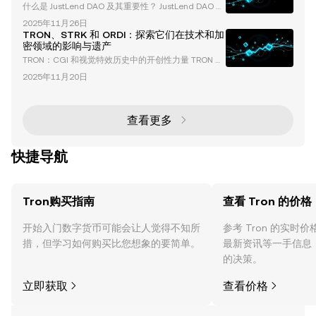
什么是 JustLend DAO 及其重要性？ JustLend DAO 是
法。 在本文中，我们将深入探讨 TRON 和孙宇晨的捐
TRON 生态系统中领先的去中心化借贷协议，是去中心
赠策略如何影响加密领域，这些贡献背后的机制，以及
2025年11月26日
化金融（DeFi）创新的基石。其总锁仓价值（TVL）已
它们对区块链采用的更广泛意义。 孙宇晨在迷因币
TRON、STRK 和 ORDI：探索它们在技术和加
超过 81.6 亿美元，用户数量超过 474,000，巩固了其
密领域的影响与遗产
在 DeFi 领域的重要地位。该平台提供多样化的金融服
TRON：CGI 和视觉特效历史中的开创性力量 TRON 于
务，包括借贷、质押和能量租赁，成为零售和机构投资
1982 年上映，是计算机生成图像（CGI）和视觉特效
者的综合金融中心。 JustLend DAO 在 T
2025年11月20日
演变中的一个里程碑。在当时没有任何 3D 建模或渲染
软件的情况下，电影制作团队不得不发明全新的工艺来
实现他们的愿景。这一开创性的努力不仅革新了电影行
业，还为现代数字大片奠定了基础。 TRON 视觉特效
查看更多
背后的挑战 创造 TRON 标志性的视觉效果绝非易事。
制作团队面临着许多挑战，包括手
快捷导航
Tron购买指南
查看 Tron 的价格
开始入门数字货币可能会让人觉得不知所
参考 Tron 的实时
措，但学习如何购买比您想象的要简单。
最新资讯等一手信息
的决策。
立即获取
查看价格