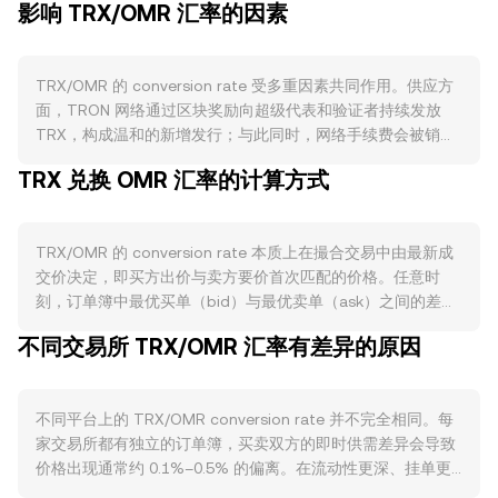
影响 TRX/OMR 汇率的因素
TRX/OMR 的 conversion rate 受多重因素共同作用。供应方
面，TRON 网络通过区块奖励向超级代表和验证者持续发放
TRX，构成温和的新增发行；与此同时，网络手续费会被销
毁，在链上活动活跃时期可对冲部分发行，降低流通量。用户
TRX 兑换 OMR 汇率的计算方式
将 TRX 冻结用于获取带宽与能量、参与验证或委托投票，也
会暂时减少可流通筹码，从而影响卖压；需要注意的是，TRX
并无类似比特币的“减半”安排。需求层面，TRON 上的稳定币
TRX/OMR 的 conversion rate 本质上在撮合交易中由最新成
转账（尤其是 USDT-TRON）占比高，跨境转移与高频结算带
交价决定，即买方出价与卖方要价首次匹配的价格。任意时
来持续链上交易需求；TRON DeFi、跨链资产、支付与游戏等
刻，订单簿中最优买单（bid）与最优卖单（ask）之间的差距
用例的增长，会提高对 TRX 用作手续费与资源抵押的需求，
构成点差，点差中点的均值可视为参考中间价。当参考多个交
从而支撑价格。宏观方面，TRX 对比特币走势通常具有相关
不同交易所 TRX/OMR 汇率有差异的原因
易场所时，数据聚合商常用成交量加权平均价（VWAP）衡量
性，广义风险偏好转弱时往往拖累加密资产；而 OMR 与美元
整体水平，计算公式为：VWAP = Σ(Price_i × Volume_i) / Σ
长期紧密挂钩，美元走强或利率上行往往提升持有法币的吸引
Volume_i，成交量越大的场所对 VWAP 影响越大。在换算层
力，从相对维度压制以 OMR 计价的加密资产表现。监管事件
不同平台上的 TRX/OMR conversion rate 并不完全相同。每
面，若已知 TRX/OMR 的 conversion rate，则 OMR Value =
也会快速传导至 TRX/OMR 的 conversion rate，例如各司法
家交易所都有独立的订单簿，买卖双方的即时供需差异会导致
TRX Amount × rate；反之，TRX Amount = OMR Value /
辖区对 TRX 的上市合规评估、对稳定币发行与链上转账的监
价格出现通常约 0.1%–0.5% 的偏离。在流动性更深、挂单更
rate。在采用做市商自动化机制（AMM）的去中心化交易中，
管框架调整，可能影响法币出入金、交易对上架与市场参与者
密集的平台，大额成交对价格的冲击较小；而在深度不足或做
若 TRX 与另一资产在池子中的储备分别为 x 与 y，恒定乘积做