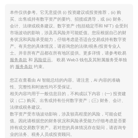
本件仅供参考。它无意提供 (i) 投资建议或投资推荐，(ii) 购
买、出售或持有数字资产的要约、招揽或诱导，或 (iii) 财务、
会计、法律或税务建议。数字资产 (包括稳定币和 NFT) 会受到
市场波动的影响，涉及高风险并可能贬值。您应根据自己的财
务状况和风险承受能力，仔细考虑是否适合交易或持有数字资
产。有关您的具体情况，请咨询您的法律/税务/投资专业人
士。并非所有产品都在所有地区提供。更多详情，请参考欧易
服务条款
和
风险提示
。 欧易 Web3 钱包及其附属服务受单独
的
服务条款
约束。
您正在查看由 AI 智能总结的内容。请注意，AI 内容的准确
性、完整性和时效性均不受保证。
相关内容均用于一般信息目的，不构成以下内容：(一) 投资建
议；(二) 购买、出售或持有任何数字资产；(三) 财务、会计、
法律或税务建议。
数字资产受市场波动影响，涉及较高程度的风险，可能会贬
值。因此请根据您的财务状况和风险承受能力仔细考虑是否要
持有或交易数字资产。若对您的具体情况存在疑问，请咨询专
业的法务、税务人员或投资顾问。