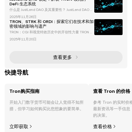
投资而备受关注。这些贡献通常以代币购买的形式进
DeFi 生态系统
行，展示了 TRON 在慈善和区块链发展方面的独特方
什么是 JustLend DAO 及其重要性？ JustLend DAO 是
法。 在本文中，我们将深入探讨 TRON 和孙宇晨的捐
TRON 生态系统中领先的去中心化借贷协议，是去中心
赠策略如何影响加密领域，这些贡献背后的机制，以及
2025年11月26日
化金融（DeFi）创新的基石。其总锁仓价值（TVL）已
它们对区块链采用的更广泛意义。 孙宇晨在迷因币
TRON、STRK 和 ORDI：探索它们在技术和加
超过 81.6 亿美元，用户数量超过 474,000，巩固了其
密领域的影响与遗产
在 DeFi 领域的重要地位。该平台提供多样化的金融服
TRON：CGI 和视觉特效历史中的开创性力量 TRON 于
务，包括借贷、质押和能量租赁，成为零售和机构投资
1982 年上映，是计算机生成图像（CGI）和视觉特效
者的综合金融中心。 JustLend DAO 在 T
2025年11月20日
演变中的一个里程碑。在当时没有任何 3D 建模或渲染
软件的情况下，电影制作团队不得不发明全新的工艺来
实现他们的愿景。这一开创性的努力不仅革新了电影行
业，还为现代数字大片奠定了基础。 TRON 视觉特效
查看更多
背后的挑战 创造 TRON 标志性的视觉效果绝非易事。
制作团队面临着许多挑战，包括手
快捷导航
Tron购买指南
查看 Tron 的价格
开始入门数字货币可能会让人觉得不知所
参考 Tron 的实时
措，但学习如何购买比您想象的要简单。
最新资讯等一手信息
的决策。
立即获取
查看价格