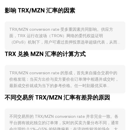
影响 TRX/MZN 汇率的因素
TRX/MZN conversion rate 受多重因素共同影响。供应方
面，TRX 运行在波场（TRON）网络的委托权益证明
（DPoS）机制下，用户可通过质押投票选举超级代表，从而
在一定时期内锁定流通量，减轻短期卖压；同时，网络的部分
TRX 兑换 MZN 汇率的计算方式
交易手续费会被销毁，叠加项目方历史性销毁与跨链桥资产净
流入/流出，都会改变有效流通供给。需求方面，TRX 作为波
场网络的“燃料”，被用于支付链上转账与合约执行成本，网络
TRX/MZN conversion rate 的形成，首先来自撮合交易中的
活跃度、DeFi 与稳定币（如在 TRON 上高占比流通的
价格发现：当买方出价与卖方要价在订单簿中相遇并成交时，
USDT）使用量、跨境结算与日常支付场景的增长，都会提升
最新成交价就成为当下的参考价格。任一时刻最优买单
对 TRX 的实际消耗与持有需求，从而影响 TRX/MZN
（bid）与最优卖单（ask）之间的差即为价差（spread），二
conversion rate。宏观维度上，TRX 与比特币整体方向高度
不同交易所 TRX/MZN 汇率有差异的原因
者均值常被视作“中间价”，为观察 TRX/MZN 报价提供基准。
相关，宽松或收紧的全球流动性、风险偏好变化，往往先通过
在多平台行情聚合时，常使用成交量加权平均价（VWAP）来
BTC 传导至主流山寨币；同时，MZN 自身的强弱（包括国内
衡量全市场价格水平，其公式为：VWAP = Σ(Price_i ×
通胀、利率与流动性条件）也会改变以 MZN 计价的相对购买
不同交易所的 TRX/MZN conversion rate 并非完全一致。各
Volume_i) / Σ Volume_i，即将各交易场所的价格按成交量加
力，进而影响标注为 TRX/MZN 的报价。监管事件亦会带来扰
平台拥有彼此独立的订单簿，实时的买卖力量分布不同，通常
权后求和并除以总成交量。在实际换算中，基础算术很直接：
动，例如对 TRX 是否涉及证券属性的监管表述、交易平台的
会出现约 0.1%–0.5% 的轻微偏差；在流动性较浅的场合，大