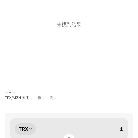
未找到结果
-- ~ --
TRX/MZN 关闭：--
低：--
高：--
TRX