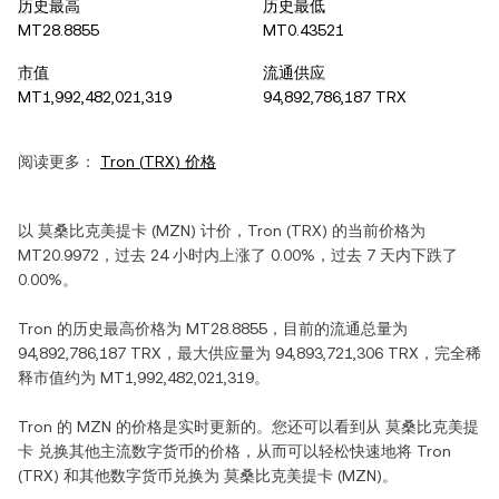
历史最高
历史最低
MT28.8855
MT0.43521
市值
流通供应
MT1,992,482,021,319
94,892,786,187 TRX
阅读更多：
Tron
(
TRX
) 价格
以
莫桑比克美提卡
(
MZN
) 计价，
Tron
(
TRX
) 的当前价格为
MT20.9972
，过去 24 小时内
上涨
了
0.00%
，过去 7 天内
下跌
了
0.00%
。
Tron
的历史最高价格为
MT28.8855
，目前的流通总量为
94,892,786,187 TRX
，最大供应量为
94,893,721,306 TRX
，完全稀
释市值约为
MT1,992,482,021,319
。
Tron
的
MZN
的价格是实时更新的。您还可以看到从
莫桑比克美提
卡
兑换其他主流数字货币的价格，从而可以轻松快速地将
Tron
(
TRX
) 和其他数字货币兑换为
莫桑比克美提卡
(
MZN
)。