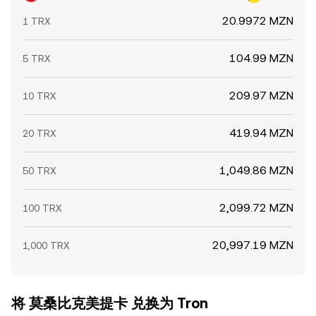
20.9972 MZN
1 TRX
104.99 MZN
5 TRX
209.97 MZN
10 TRX
419.94 MZN
20 TRX
1,049.86 MZN
50 TRX
2,099.72 MZN
100 TRX
20,997.19 MZN
1,000 TRX
将 莫桑比克美提卡 兑换为 Tron