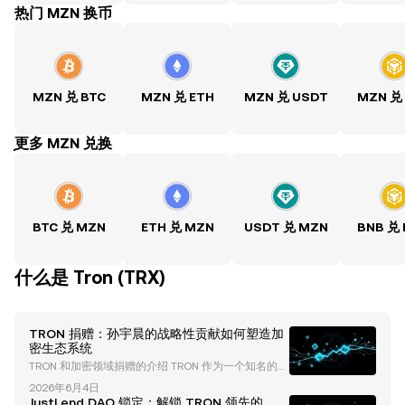
热门 MZN 换币
MZN 兑 BTC
MZN 兑 ETH
MZN 兑 USDT
MZN 兑
ִִִִִִִִִִִִִִִִִִִִִִִִִִִִִִִִִִִִִִִִִִִִִִִִ更多 MZN 兑换
BTC 兑 MZN
ETH 兑 MZN
USDT 兑 MZN
BNB 兑
什么是 Tron (TRX)
TRON 捐赠：孙宇晨的战略性贡献如何塑造加
密生态系统
TRON 和加密领域捐赠的介绍 TRON 作为一个知名的区
块链平台，不仅因其技术进步而在加密货币行业中崭露
2026年6月4日
头角，还因其创始人孙宇晨的创新捐赠策略和生态系统
JustLend DAO 锁定：解锁 TRON 领先的