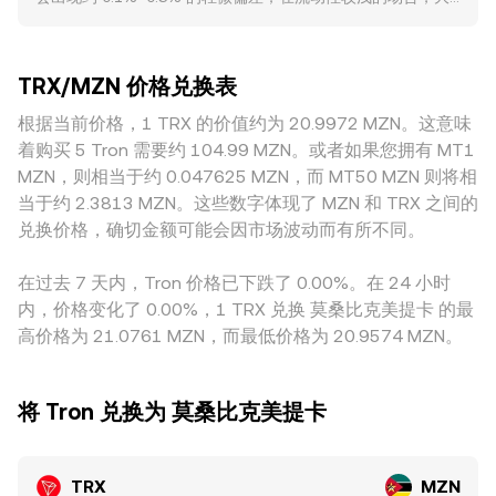
若以 MZN 计价，MZN Value = TRX Amount × rate；反之，
上架/下架决定、对稳定币发行与使用的政策调整（将改变
额订单会造成更明显的价格冲击，扩大瞬时差异。成交深度更
TRX Amount = MZN Value / rate，其中 rate 指当前
TRON 链上资金活动）以及关键司法辖区对加密资产托管、合
足、做市密集的平台，价格对单笔成交的敏感度较低，趋向于
TRX/MZN conversion rate。在订单簿较为活跃的中心化市场
规出入金的规则变化，都可能引发 TRX/MZN conversion
贴近全市场的“共识价”；而在小型或区域性平台，活跃度与深
之外，TRX 在 TRON 生态的去中心化交易平台也具备一定流
rate 的快速波动。技术层面，合约市场中的永续合约资金费率
TRX/MZN 价格兑换表
度不足使报价更易偏离。与地域与监管相关的因素也可能造成
动性，自动做市商（AMM）通常采用恒定乘积公式 x × y = k，
正负变动、季度合约或期权到期的集中结算、链上和交易所间
溢价或折价：例如某些司法辖区对 TRX 及稳定币使用的监管
根据当前价格，1 TRX 的价值约为 20.9972 MZN。这意味
其中 x、y 分别代表池中两种资产储备，瞬时价格近似为 y/x；
的大额“鲸鱼”地址调仓，都会在短期内放大波动；若资金费率
强度、法定结算通道的合规成本与可得性，会影响以 MZN 计
当有大额兑换打破池子平衡时，价格沿曲线滑动，进而与中心
着购买 5 Tron 需要约 104.99 MZN。或者如果您拥有 MT1
长期为正，表明多头付费占优，可能吸引套利和对冲盘介入，
价的入金与报价体系，从而在 TRX/MZN 上体现出区域性差
化平台价格产生短期偏离，随后在套利作用下趋于收敛。综合
MZN，则相当于约 0.047625 MZN，而 MT50 MZN 则将相
从而改变短线供需结构并反映在 TRX/MZN conversion rate
异。此外，许多平台的 TRX/MZN 实际上通过 TRX/USDT 与
来看，订单簿撮合成交决定了即时价格点位，跨平台 VWAP 提
上。
当于约 2.3813 MZN。这些数字体现了 MZN 和 TRX 之间的
USDT/MZN 的链式报价间接形成，USDT 对 MZN 的“基差”
供了成交量加权的更广义参考，而 AMM 曲线与套利共同塑造
兑换价格，确切金额可能会因市场波动而有所不同。
（USDT 相对 MZN 的微小溢价或折价）会传导至最终的
了 TRX/MZN conversion rate 在不同场景下的动态演变。
TRX/MZN conversion rate。跨平台套利在发现价差后会买低
在过去 7 天内，Tron 价格已下跌了 0.00%。在 24 小时
卖高，推动价格收敛，但由于费率、提现与入账时效、链上确
内，价格变化了 0.00%，1 TRX 兑换 莫桑比克美提卡 的最
认与风控限制等摩擦，套利并非瞬时且并不完美，这些现实因
高价格为 21.0761 MZN，而最低价格为 20.9574 MZN。
素使不同交易所间的 TRX/MZN conversion rate 在短时间内
仍可能保有差异。
将 Tron 兑换为 莫桑比克美提卡
TRX
MZN