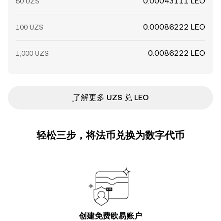
0.00043111 LEO
50 UZS
0.00086222 LEO
100 UZS
0.0086222 LEO
1,000 UZS
ִִִִִִִִִִִִִִִִִִִִִִִִִִִִִִִִִִִִִִִִִִִִִִִ了解更多 UZS 兑 LEO
轻松三步，将法币兑换为数字代币
创建免费欧易账户