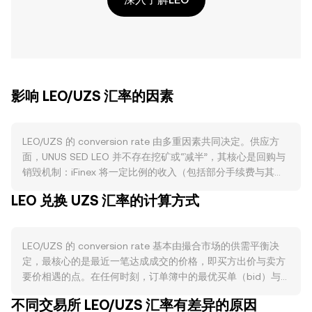
影响 LEO/UZS 汇率的因素
LEO/UZS 的 conversion rate 由多重因素共同决定。供应方
面，UNUS SED LEO 并不存在挖矿或“减半”，其核心是回购与
销毁机制：iFinex 将一定比例的收入（包括部分手续费与其他
业务收益）用于在二级市场回购 LEO 并定期销毁，从而在活跃
LEO 兑换 UZS 汇率的计算方式
时期减少流通量；此外，历史上与特定事件相关的回收资金也
被用于额外销毁，这使得供应呈现可变的收缩特征。LEO 同时
存在以太坊与 EOS 跨链发行，跨链流通安排会影响不同链上
LEO/UZS 的 conversion rate 基本由撮合市场的供需平衡决
可用流动性的分布。需求方面，LEO 的主要用途集中在
定，最核心的是最近一笔达成成交的价格，即买方出价与卖方
Bitfinex 生态，例如持币可获得交易手续费折扣、借贷和衍生
要价相遇的点。在任何时刻，订单簿中的最优买单（bid）与
品费用优惠、以及平台内特定活动与服务权限，这些用例的活
最优卖单（ask）之间形成点差（spread），点差中值（mid-
跃度直接影响对 LEO 的需求弹性。当 Bitfinex 交易量上升或新
不同交易所 LEO/UZS 汇率有差异的原因
price，等于最优买与最优卖的平均值）常被用作参考基准。若
品类活动增加时，LEO 的实用性被放大，可能提高持有与使用