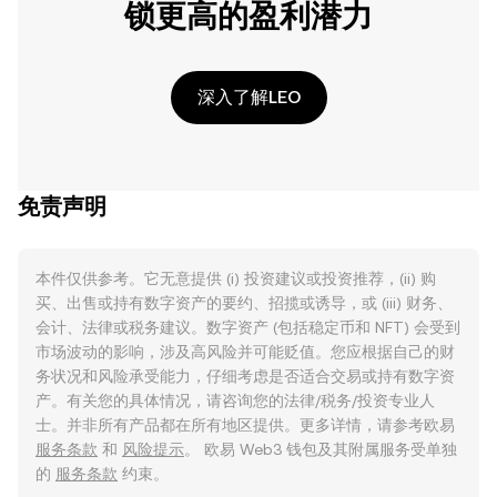
锁更高的盈利潜力
深入了解LEO
免责声明
本件仅供参考。它无意提供 (i) 投资建议或投资推荐，(ii) 购
买、出售或持有数字资产的要约、招揽或诱导，或 (iii) 财务、
会计、法律或税务建议。数字资产 (包括稳定币和 NFT) 会受到
市场波动的影响，涉及高风险并可能贬值。您应根据自己的财
务状况和风险承受能力，仔细考虑是否适合交易或持有数字资
产。有关您的具体情况，请咨询您的法律/税务/投资专业人
士。并非所有产品都在所有地区提供。更多详情，请参考欧易
服务条款
和
风险提示
。 欧易 Web3 钱包及其附属服务受单独
的
服务条款
约束。