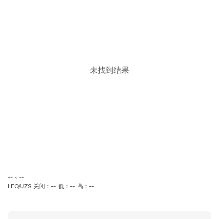
未找到结果
-- ~ --
LEO/UZS 关闭：--
低：--
高：--