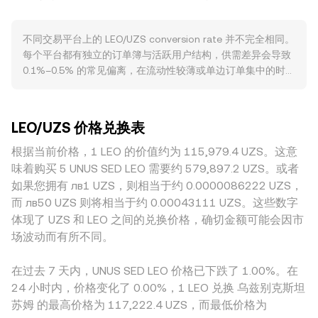
参考多个现货交易场所，数据聚合方通常计算成交量加权平均
意愿。宏观层面，LEO 往往随比特币方向与整体加密市场风险
价（VWAP），其公式为 VWAP = Σ(Price_i × Volume_i) / Σ
偏好同涨同跌；同时，以乌兹别克斯坦索姆（UZS）的强弱为
不同交易平台上的 LEO/UZS conversion rate 并不完全相同。
Volume_i，通过给予高成交量市场更高的权重来反映更具代表
计价基准，若当地政策收紧、利率上行或本地流动性趋紧，名
每个平台都有独立的订单簿与活跃用户结构，供需差异会导致
性的价格。针对直接换算，若给定 conversion rate，则可用
义上可能压低以 UZS 计价的加密资产；反之，风险偏好回升
0.1%–0.5% 的常见偏离，在流动性较薄或单边订单集中的时
UZS Value = LEO Amount × rate 计算 LEO 兑换为 UZS 的名
或 UZS 走弱会在名义层面抬升 LEO/UZS 报价。监管事件也会
段，偏离可能更大。深度越好的市场，单笔大额卖出或买入对
义数值，反之 LEO Amount = UZS Value / rate。若某些去中
带来扰动，例如围绕 iFinex/Tether 合规进展、交易平台对
价格的冲击越小；而在小平台或冷门交易对上，点差更宽、滑
心化交易平台上存在可观的 LEO 流动性，自动做市商
LEO 上架与限制的变化、以及乌兹别克斯坦境内关于加密法案
点更高，成交价更容易脱离全网主流报价。LEO 作为与
（AMM）模型会以 x × y = k 的恒定乘积关系维持池内两种资
与法币出入金规则的调整，都可能迅速改变本地和全球投资者
LEO/UZS 价格兑换表
Bitfinex 生态高度相关的功能型代币，在哪些平台拥有更强的
产的平衡，此时瞬时价格可近似理解为池中另一个资产对 LEO
对 LEO 的可获得性与需求。技术层面，虽然 LEO 的衍生品市
持币与使用场景、以及是否提供与 Bitfinex 相关的费用优惠，
根据当前价格，1 LEO 的价值约为 115,979.4 UZS。这意
的数量比（price = y/x），大额交易会沿曲线滑动，因而产生
场相对有限，但若存在永续合约，其资金费率波动、期权到期
都会影响当地用户对 LEO 的定价与流动性偏好，从而推高或压
更明显的价格影响。需要注意的是，LEO 的主要流动性仍集中
味着购买 5 UNUS SED LEO 需要约 579,897.2 UZS。或者
集中日、做市商与大型地址的链上转移与场内挂单变化，都会
低局部报价。地域与监管差异同样重要：乌兹别克斯坦境内对
在少数中心化平台与特定交易对上，不同来源价格在聚合与换
如果您拥有 лв1 UZS，则相当于约 0.0000086222 UZS，
在短期内放大波动；加之 LEO 现货在个别平台的深度不及主流
加密资产交易、法币出入金与牌照合规的不同执行强度，可能
算至 UZS 时会因深度、点差与路径不同而产生细微差异。
币种，单笔大额成交与“鲸鱼”地址的净流入流出会更显著地影
而 лв50 UZS 则将相当于约 0.00043111 UZS。这些数字
造成以 UZS 计价的渠道成本差异，进而在本地平台上体现出
响即时成交价，从而传导至 LEO/UZS 的 conversion rate。
体现了 UZS 和 LEO 之间的兑换价格，确切金额可能会因市
轻微溢价或折价。此外，许多场所并非直接撮合 LEO/UZS，而
场波动而有所不同。
是通过 LEO/USDT 与 USDT/UZS 的两段路径隐含报价，
USDT 相对 UZS 的轻微溢折价会传导到最终的 LEO/UZS 报
在过去 7 天内，UNUS SED LEO 价格已下跌了 1.00%。在
价。跨平台套利为价格提供纠偏机制，但受限于出入金效率、
24 小时内，价格变化了 0.00%，1 LEO 兑换 乌兹别克斯坦
交易费率、转账确认时间与合规约束，套利并非即时且并不总
苏姆 的最高价格为 117,222.4 UZS，而最低价格为
能完全抹平差异，因此不同交易所之间的 LEO/UZS