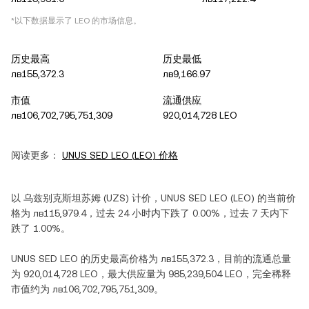
*以下数据显示了
LEO
的市场信息。
历史最高
历史最低
лв155,372.3
лв9,166.97
市值
流通供应
лв106,702,795,751,309
920,014,728 LEO
阅读更多：
UNUS SED LEO
(
LEO
) 价格
以
乌兹别克斯坦苏姆
(
UZS
) 计价，
UNUS SED LEO
(
LEO
) 的当前价
格为
лв115,979.4
，过去 24 小时内
下跌
了
0.00%
，过去 7 天内
下
跌
了
1.00%
。
UNUS SED LEO
的历史最高价格为
лв155,372.3
，目前的流通总量
为
920,014,728 LEO
，最大供应量为
985,239,504 LEO
，完全稀释
市值约为
лв106,702,795,751,309
。