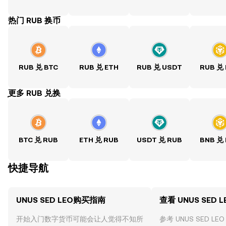
热门 RUB 换币
RUB 兑 BTC
RUB 兑 ETH
RUB 兑 USDT
RUB 兑
ִִִִִִִִִִִִִִִִִִִִִִִִִִִִִִִִִִִִִִִִִִִִִִִִ更多 RUB 兑换
BTC 兑 RUB
ETH 兑 RUB
USDT 兑 RUB
BNB 兑
快捷导航
UNUS SED LEO购买指南
查看 UNUS SED 
开始入门数字货币可能会让人觉得不知所
参考 UNUS SED 