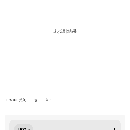
未找到结果
-- ~ --
LEO/RUB 关闭：--
低：--
高：--
LEO