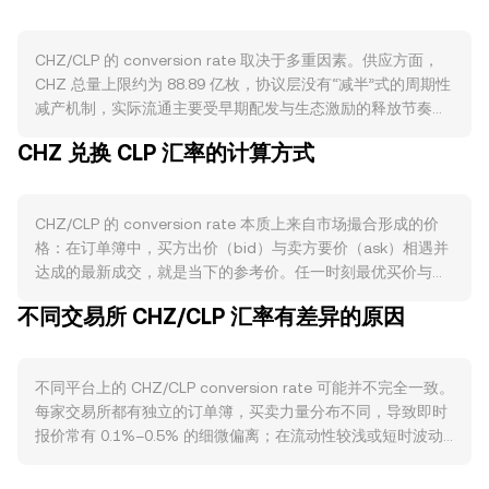
CHZ/CLP 的 conversion rate 取决于多重因素。供应方面，
CHZ 总量上限约为 88.89 亿枚，协议层没有“减半”式的周期性
减产机制，实际流通主要受早期配发与生态激励的释放节奏、
跨链流通安排，以及平台锁仓/质押等活动影响；当交易平台或
CHZ 兑换 CLP 汇率的计算方式
链上协议提高质押、锁仓激励时，可在短期内减少可交易的
CHZ 流通量，从而影响卖压。需求方面，Chiliz 与
Socios.com 的生态活跃度是核心驱动：新俱乐部与联盟的合
CHZ/CLP 的 conversion rate 本质上来自市场撮合形成的价
作落地、粉丝代币发行与交易热度、在 Chiliz Chain 上以 CHZ
格：在订单簿中，买方出价（bid）与卖方要价（ask）相遇并
支付手续费或参与治理的使用场景扩展，都会左右对 CHZ 的
达成的最新成交，就是当下的参考价。任一时刻最优买价与最
实际使用需求。宏观层面，CHZ 与比特币的联动性在弱平衡市
优卖价之间的差额是价差（spread），两者的平均值常被视为
场中尤为明显，BTC 的方向常牵动短期波动；同时，CLP 相对
不同交易所 CHZ/CLP 汇率有差异的原因
中间价，用于观察报价区间。若参考多个平台，数据聚合商会
强弱、当地利率与风险偏好变化，会影响以 CLP 计价的购买力
计算成交量加权平均价（VWAP），即 VWAP = Σ(Price_i ×
与换汇需求，从而反映在 CHZ/CLP 的标价上。合规事件同样
Volume_i) / Σ Volume_i，以成交量更大的市场权重大些，从
重要：各地针对粉丝代币的合规指引、广告与投资者适当性规
不同平台上的 CHZ/CLP conversion rate 可能并不完全一致。
而提供更具代表性的跨市场参考。对于单笔换算，计算很直
则、交易所上新或下架与信息披露要求，以及对加密资产分类
每家交易所都有独立的订单簿，买卖力量分布不同，导致即时
接：以 CHZ/CLP conversion rate 计，CLP 价值 = CHZ 数量
的监管立场调整，都可能引发 CHZ 定价的快速再平衡。技术
报价常有 0.1%–0.5% 的细微偏离；在流动性较浅或短时波动
× rate，反之 CHZ 数量 = CLP 价值 ÷ rate。在链上，若 CHZ
层面，合约市场的资金费率正负变化会放大多空一侧的持仓成
较大的时段，价差可能进一步扩大。订单深度越充足，单笔大
通过去中心化交易所进行兑换，自动做市商（AMM）采用恒定
本；若临近季度或月度期权/永续合约交割，仓位平衡与对冲需
额交易对价格的冲击越小；相反，深度不足的平台更容易出现
乘积模型 x × y = k，其中 x、y 分别代表池中两种资产的储备