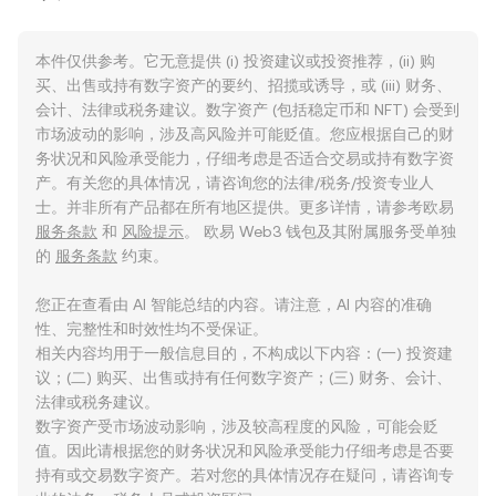
本件仅供参考。它无意提供 (i) 投资建议或投资推荐，(ii) 购
买、出售或持有数字资产的要约、招揽或诱导，或 (iii) 财务、
会计、法律或税务建议。数字资产 (包括稳定币和 NFT) 会受到
市场波动的影响，涉及高风险并可能贬值。您应根据自己的财
务状况和风险承受能力，仔细考虑是否适合交易或持有数字资
产。有关您的具体情况，请咨询您的法律/税务/投资专业人
士。并非所有产品都在所有地区提供。更多详情，请参考欧易
服务条款
和
风险提示
。 欧易 Web3 钱包及其附属服务受单独
的
服务条款
约束。
您正在查看由 AI 智能总结的内容。请注意，AI 内容的准确
性、完整性和时效性均不受保证。
相关内容均用于一般信息目的，不构成以下内容：(一) 投资建
议；(二) 购买、出售或持有任何数字资产；(三) 财务、会计、
法律或税务建议。
数字资产受市场波动影响，涉及较高程度的风险，可能会贬
值。因此请根据您的财务状况和风险承受能力仔细考虑是否要
持有或交易数字资产。若对您的具体情况存在疑问，请咨询专