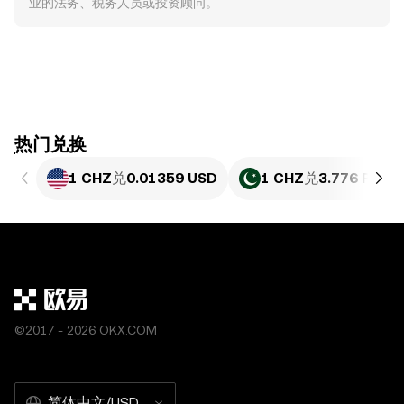
业的法务、税务人员或投资顾问。
ִִִִִִִִִִִִִִִִִִִִִִִִִִִִִִִִִִִִִִִִִִִִִִִִ热门兑换
1 CHZ
兑
0.01359 USD
1 CHZ
兑
3.776 PKR
©2017 - 2026 OKX.COM
简体中文/USD