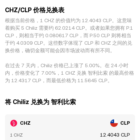
求可能加剧短波动；此外，链上与交易所之间的大额地址充值
较大的滑点与瞬时背离。地域与合规差异也会造成溢价或折
量，价格近似为 y/x；当大额换单使储备比率变化时，价格会
与提币、流动性池头部做市资金的迁移，都会在短期内改变盘
CHZ/CLP 价格兑换表
价：对于 CHZ 这类与体育粉丝代币生态关联度高的资产，某
沿曲线滑动，导致实际成交与中心化订单簿报价存在差异。综
口深度与滑点，从而影响 CHZ/CLP 的即时报价。
些地区在上币、营销或投资者适当性方面的要求不同，可能影
根据当前价格，1 CHZ 的价值约为 12.4043 CLP。这意味
合来看，中心化交易所的最新成交与盘口结构决定了即时价
响当地平台的流入与成交结构；而以 CLP 计价的平台，还会受
格，而跨平台的 VWAP 与链上 AMM 曲线为换算提供了更完整
着购买 5 Chiliz 需要约 62.0214 CLP。或者如果您拥有 P.1
到本地结算通道与费用结构的影响。许多平台的 CHZ/CLP 实
的参考框架。
CLP，则相当于约 0.080617 CLP，而 P.50 CLP 则将相当
际上由 CHZ/USDT 与 USDT/CLP 的两段定价传导而来，
于约 4.0309 CLP。这些数字体现了 CLP 和 CHZ 之间的兑
USDT 相对 CLP 的轻微溢折价会传导进最终的 CHZ/CLP 报
换价格，确切金额可能会因市场波动而有所不同。
价。跨平台套利有助于收敛价差，但受限于撮合速度、链上转
账或法币入出金时效与成本，收敛并非即时且可能存在持续的
在过去 7 天内，Chiliz 价格已上涨了 5.00%。在 24 小时
小幅偏离。
内，价格变化了 7.00%，1 CHZ 兑换 智利比索 的最高价格
为 12.4317 CLP，而最低价格为 11.5645 CLP。
将 Chiliz 兑换为 智利比索
CHZ
CLP
12.4043 CLP
1 CHZ