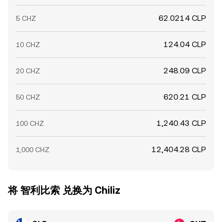
62.0214 CLP
5 CHZ
124.04 CLP
10 CHZ
248.09 CLP
20 CHZ
620.21 CLP
50 CHZ
1,240.43 CLP
100 CHZ
12,404.28 CLP
1,000 CHZ
将 智利比索 兑换为 Chiliz