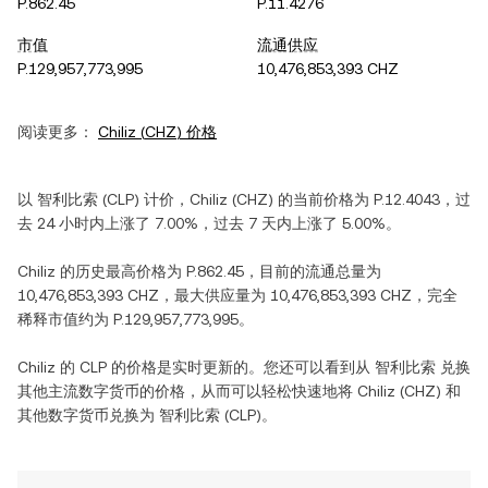
P.862.45
P.11.4276
市值
流通供应
P.129,957,773,995
10,476,853,393 CHZ
阅读更多：
Chiliz
(
CHZ
) 价格
以
智利比索
(
CLP
) 计价，
Chiliz
(
CHZ
) 的当前价格为
P.12.4043
，过
去 24 小时内
上涨
了
7.00%
，过去 7 天内
上涨
了
5.00%
。
Chiliz
的历史最高价格为
P.862.45
，目前的流通总量为
10,476,853,393 CHZ
，最大供应量为
10,476,853,393 CHZ
，完全
稀释市值约为
P.129,957,773,995
。
Chiliz
的
CLP
的价格是实时更新的。您还可以看到从
智利比索
兑换
其他主流数字货币的价格，从而可以轻松快速地将
Chiliz
(
CHZ
) 和
其他数字货币兑换为
智利比索
(
CLP
)。