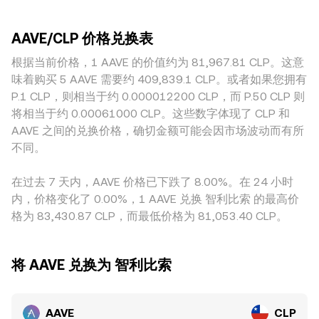
益产品的合规要求）会直接影响 AAVE 的使用与流动性；本地
越充足的平台，大额交易对价格的冲击越小，报价更接近全球
AAVE 在去中心化交易所也有可观流动性，通过自动做市商池
合规和资本流动规定也会影响以 CLP 计价的入金渠道与报价。
共识；而深度较浅的平台更容易出现滑点与瞬时偏离。地理与
子进行定价，遵循 x × y = k 的恒定乘积模型，在给定池子中，
技术层面，AAVE 永续合约的资金费率反映多空平衡，正负偏
AAVE/CLP 价格兑换表
监管因素也会带来轻微溢价或折价，例如本地入金渠道、合规
价格近似由资产储备比决定，即 price = y/x；当有大额换手
离会驱动现货与合约的基差波动；主要到期日的期权未平仓量
要求或资金出入便利性差异，会传导至以 CLP 计价的报价。此
根据当前价格，1 AAVE 的价值约为 81,967.81 CLP。这意
时，储备比发生改变，价格会滑动到新的均衡。综合来看，撮
集中可能放大短期波动；链上“巨鲸”地址的交易所充值、跨链
外，许多平台以 AAVE/USDT 或 AAVE/USD 形成基础价格，再
合成交、订单簿深度、跨平台 VWAP 与 AMM 池子的定价共同
味着购买 5 AAVE 需要约 409,839.1 CLP。或者如果您拥有
转移和治理投票前后的大额变动，都会对短期供需与
通过 USDT/CLP 或 USD/CLP 的定价传导至 AAVE/CLP，若稳
构成了 AAVE/CLP conversion rate 的形成机制。
P.1 CLP，则相当于约 0.000012200 CLP，而 P.50 CLP 则
AAVE/CLP 的 conversion rate 产生影响。
定币对 CLP 存在轻微溢价或贴水，便会反映在最终的
将相当于约 0.00061000 CLP。这些数字体现了 CLP 和
AAVE/CLP 报价中。跨平台套利会在一定程度上收敛这些差
AAVE 之间的兑换价格，确切金额可能会因市场波动而有所
异，但受限于手续费、提现与入金时间、合规审查以及极端波
不同。
动期间的执行风险，套利并不能做到实时且完全消除价差，因
此不同平台之间的 AAVE/CLP conversion rate 仍可能在短时
在过去 7 天内，AAVE 价格已下跌了 8.00%。在 24 小时
间内存在差异。
内，价格变化了 0.00%，1 AAVE 兑换 智利比索 的最高价
格为 83,430.87 CLP，而最低价格为 81,053.40 CLP。
将 AAVE 兑换为 智利比索
AAVE
CLP