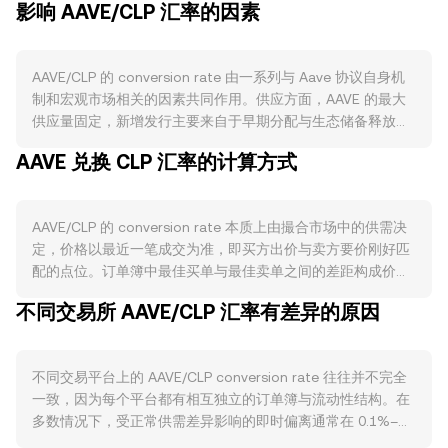
影响 AAVE/CLP 汇率的因素
AAVE/CLP 的 conversion rate 由一系列与 Aave 协议自身机
制和宏观市场相关的因素共同作用。供应方面，AAVE 的最大
供应量固定，新增发行主要来自于早期分配与生态储备释放，
协议没有类似“减半”的周期，但社区治理可决定将协议收入回
AAVE 兑换 CLP 汇率的计算方式
购或销毁，这会影响流通供给。Aave 的 Safety Module 允许
持有人质押 AAVE 获得奖励并为协议提供风险缓冲，被质押的
AAVE在锁定期内减少了可流通数量，而极端情况下的“惩罚性
AAVE/CLP 的 conversion rate 本质上由撮合市场中的供需决
扣减”会增加潜在的卖压和不确定性。需求方面，AAVE 作为治
定，价格以最近一笔成交为准，即买方出价与卖方要价刚好匹
理代币赋予持有人投票权，协议使用增长、跨链部署和新市场
配的点位。订单簿中最佳买单与最佳卖单之间的差距构成价
上线（例如新资产、借贷池、隔离模式等）提高了对 AAVE 的
差，二者的平均值常被用作参考的中间价。在不同平台之间，
关注和持有动机；此外，围绕 Aave 的稳定币与费用分配方案
不同交易所 AAVE/CLP 汇率有差异的原因
数据聚合商会计算成交量加权平均价（VWAP），以较大成交
若将价值回流至代币持有人，通常也会改变买卖意愿。宏观层
量的场所对整体价格贡献更高，公式为：VWAP = Σ(Price_i ×
面，AAVE 与比特币的整体方向高度相关，市场风险偏好上升
Volume_i) / Σ Volume_i。对用户而言，最直接的换算关系
时更易吸引风险资产流入；同时，CLP 的强弱受智利利率、通
不同交易平台上的 AAVE/CLP conversion rate 往往并不完全
是：以 AAVE 定价的 CLP 价值等于 AAVE 数量乘以当时的
胀和商品周期影响，CLP 走强在名义上会压低以 CLP 计价的加
一致，因为每个平台都有相互独立的订单簿与流动性结构。在
conversion rate，即 CLP Value = AAVE Amount × rate；反
密资产，而 CLP 走弱则相反。监管方面，与去中心化借贷和代
多数情况下，受正常供需差异影响的即时偏离通常在 0.1%–
向计算时，AAVE 数量等于 CLP 金额除以 conversion rate，
币质押相关的政策走向（例如对 DeFi 治理代币的定性、对收
0.5% 范围内，但在剧烈波动或流动性不足时可能扩大。深度
即 AAVE Amount = CLP Value / rate。除了中心化撮合，