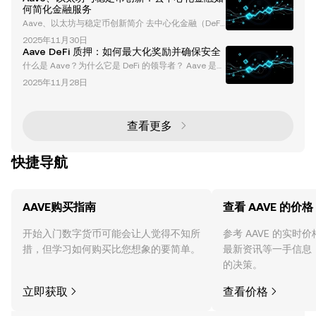
采用了雄心勃勃的多链战略，旨在扩展其在各种区块链
何简化金融服务
网络中的影响力。然而，最近的进展，包括 Aave V4
Aave、以太坊与稳定币创新简介 去中心化金融（DeF
升级和 ERC-4626 份额会计的采用，标志着战略的转
i）生态系统正在快速转型，Aave、以太坊以及USD
变。本文将深入探讨 Aave DAO 不断发展的多链战
2025年11月30日
C、USDT和DAI等稳定币正引领这一变革。Aave是一
略、其对以太坊主网的
Aave DeFi 质押：如何最大化奖励并确保安全
个基于以太坊的知名DeFi借贷协议，它不断推动创新，
什么是 Aave？为什么它是 DeFi 的领导者？ Aave 是一
使去中心化金融更加便捷和用户友好。本文将深入探讨
个开创性的去中心化金融（DeFi）协议，彻底改变了用
Aave的进展、合作伙伴关系，以及稳定币在重塑金融
2025年11月28日
户获取金融服务的方式。通过在多个区块链（包括以太
格局中的关键作用。 MetaMask与Aave合作：简化稳
坊、Polygon、Arbitrum 和 Avalanche）上提供借贷
定币收益生成 DeFi领域最重
和质押服务，Aave 已经巩固了其作为 DeFi 生态系统
基石的地位。其创新功能、强大的安全框架以及以用户
查看更多
为中心的方式，使其成为零售和机构参与者的首选平
台。 Aa
快捷导航
AAVE购买指南
查看 AAVE 的价格
开始入门数字货币可能会让人觉得不知所
参考 AAVE 的实时
措，但学习如何购买比您想象的要简单。
最新资讯等一手信息
的决策。
立即获取
查看价格