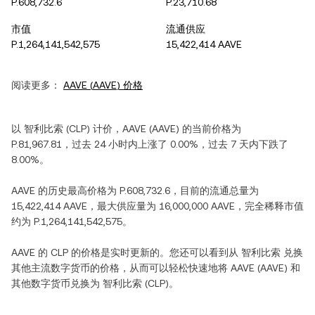
P.608,732.6
P.23,710.68
市值
流通供应
P.1,264,141,542,575
15,422,414 AAVE
阅读更多：
AAVE
(
AAVE
) 价格
以
智利比索
(
CLP
) 计价，
AAVE
(
AAVE
) 的当前价格为
P.81,967.81
，过去 24 小时内
上涨
了
0.00%
，过去 7 天内
下跌
了
8.00%
。
AAVE
的历史最高价格为
P.608,732.6
，目前的流通总量为
15,422,414 AAVE
，最大供应量为
16,000,000 AAVE
，完全稀释市值
约为
P.1,264,141,542,575
。
AAVE
的
CLP
的价格是实时更新的。您还可以看到从
智利比索
兑换
其他主流数字货币的价格，从而可以轻松快速地将
AAVE
(
AAVE
) 和
其他数字货币兑换为
智利比索
(
CLP
)。