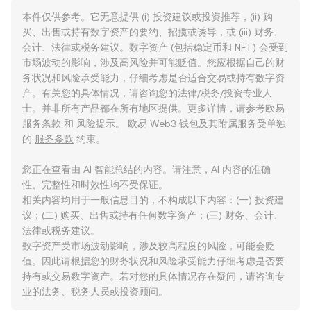
本件仅供参考。它无意提供 (i) 投资建议或投资推荐，(ii) 购
买、出售或持有数字资产的要约、招揽或诱导，或 (iii) 财务、
会计、法律或税务建议。数字资产 (包括稳定币和 NFT) 会受到
市场波动的影响，涉及高风险并可能贬值。您应根据自己的财
务状况和风险承受能力，仔细考虑是否适合交易或持有数字资
产。有关您的具体情况，请咨询您的法律/税务/投资专业人
士。并非所有产品都在所有地区提供。更多详情，请参考欧易
服务条款
和
风险提示
。 欧易 Web3 钱包及其附属服务受单独
的
服务条款
约束。
您正在查看由 AI 智能总结的内容。请注意，AI 内容的准确
性、完整性和时效性均不受保证。
相关内容均用于一般信息目的，不构成以下内容：(一) 投资建
议；(二) 购买、出售或持有任何数字资产；(三) 财务、会计、
法律或税务建议。
数字资产受市场波动影响，涉及较高程度的风险，可能会贬
值。因此请根据您的财务状况和风险承受能力仔细考虑是否要
持有或交易数字资产。若对您的具体情况存在疑问，请咨询专
业的法务、税务人员或投资顾问。