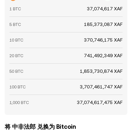
37,074,617 XAF
1 BTC
185,373,087 XAF
5 BTC
370,746,175 XAF
10 BTC
741,492,349 XAF
20 BTC
1,853,730,874 XAF
50 BTC
3,707,461,747 XAF
100 BTC
37,074,617,475 XAF
1,000 BTC
将 中非法郎 兑换为 Bitcoin