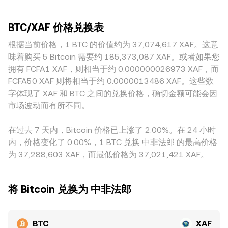
冲击越小；相反，深度不足的场所更易产生剧烈波动与瞬时脱
上的流动性池，或跨链协议提供的原生 BTC 池），自动做市
节。地域与监管因素也会引入溢价或折价：在以 XAF 为计价单
商通常遵循 x × y = k 的恒定乘积模型，其中价格约等于 y/x；
BTC/XAF 价格兑换表
位的市场中，受区域外汇政策、入出金通道与当地法定货币流
当池子两侧资产失衡时，价格会偏离，套利者通过与中心化市
动性影响，BTC 的本地定价可能与全球均价存在差异。此外，
根据当前价格，1 BTC 的价值约为 37,074,617 XAF。这意
场价对齐的交易将其拉回，从而与整体市场的 BTC/XAF
部分平台的 BTC/XAF 报价链路实际依赖 BTC/USDT 与
conversion rate 形成联动。
味着购买 5 Bitcoin 需要约 185,373,087 XAF。或者如果您
USDT/XAF 的两段式定价，USDT 相对法币的轻微升贴水会传
拥有 FCFA1 XAF，则相当于约 0.000000026973 XAF，而
导到最终的 BTC/XAF conversion rate。跨平台套利通常有助
FCFA50 XAF 则将相当于约 0.0000013486 XAF。这些数
于收敛价差，但在存在手续费、链上与跨所转账延迟、额度限
字体现了 XAF 和 BTC 之间的兑换价格，确切金额可能会因
制与合规审核等摩擦时，价差难以被完全消除。
市场波动而有所不同。
在过去 7 天内，Bitcoin 价格已上涨了 2.00%。在 24 小时
内，价格变化了 0.00%，1 BTC 兑换 中非法郎 的最高价格
为 37,288,603 XAF，而最低价格为 37,021,421 XAF。
将 Bitcoin 兑换为 中非法郎
BTC
XAF