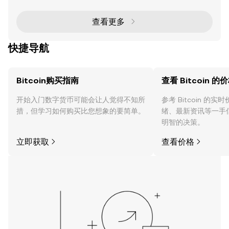
多的投资者兴趣。本文深入探讨了BABYBTC的最新价
格趋势、技术指标以及战略发展，为投资者和交易者提
供全面分析。 最近的价格飙升与交易量 关键亮点： 价
查看更多
格飙升 ：BABYBTC在过去24小时内价格上涨了10
8%，达到$0
快捷导航
Bitcoin购买指南
查看 Bitcoin 的
开始入门数字货币可能会让人觉得不知所
参考 Bitcoin 的
措，但学习如何购买比您想象的要简单。
绪、最新资讯等一手
明智的决策。
立即获取
查看价格