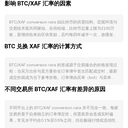
影响 BTC/XAF 汇率的因素
BTC/XAF conversion rate 由比特币的供需结构、宏观环境与
交易技术面共同驱动。在供给端，比特币总量上限为2100万
枚，新增供给来自区块奖励，且约每四年减半一次，放缓发行
速度；不存在原生燃烧与质押机制，但长期持有者的冷存与遗
BTC 兑换 XAF 汇率的计算方式
失币会降低可流通筹码。在需求端，比特币作为价值储藏与转
账资产的使用场景、链上活跃度、闪电网络的支付尝试、以及
场外与机构配置需求都会影响买盘强度。宏观层面，比特币整
BTC/XAF conversion rate 的形成源于交易撮合的价格发现过
体方向对短期波动有主导作用；XAF受与欧元挂钩、区域外汇
程：当买方出价与卖方要价在订单簿中首次匹配成交时，最新
政策与当地流动性影响而体现强弱；全球风险偏好、利率预期
成交价就成为当下参考价格。订单簿由买单（bid）与卖单
与美元走向也常间接影响BTC定价与跨币种折算。监管方面，
（ask）构成，二者之间的差额为点差（spread），而最优买
与比特币相关的政策与产品进展（例如主要市场对现货或期货
不同交易所 BTC/XAF 汇率有差异的原因
一与卖一的均值常作为参考中间价（mid-price）。在多家平
ETF的审批、交易与托管规范、税务申报规则）会改变合规资
台之间，数据聚合商会计算成交量加权平均价（VWAP），其
金参与度，从而影响交易活跃度与价格发现。技术层面，永续
公式为 VWAP = Σ(Price_i × Volume_i) / Σ Volume_i，成交量
合约的资金费率反映多空拥挤度，期权到期（尤其是月度与季
不同平台上的 BTC/XAF conversion rate 并不完全一致。每家
更大的场所对综合价格影响更大。面向换算时，基础计算十分
度集中到期）可能放大波动，大额地址与场内外“鲸鱼”迁移筹
交易所基于自身独立的订单簿定价，供需差异会造成实时偏
直接：以 XAF 计价的数值 = BTC 数量 × conversion rate；反
码、交易所净流入流出和链上储备变化，都会对 BTC/XAF
离，常见水平约在0.1%至0.5%之间，但在极端行情或流动性
之，BTC 数量 = 以 XAF 计价的数值 / conversion rate。在去
conversion rate 产生短期扰动。
稀薄时偏离可能扩大。流动性深度越高，单笔大额交易的价格
中心化流动性较为显著的场景（如包裹版 BTC 在以太坊等链