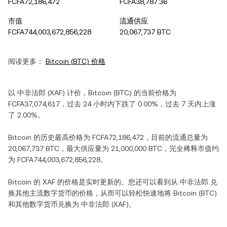
FCFA72,186,472
FCFA38,787.36
市值
流通供应
FCFA744,003,672,856,228
20,067,737 BTC
阅读更多：
Bitcoin
(
BTC
) 价格
以
中非法郎
(
XAF
) 计价，
Bitcoin
(
BTC
) 的当前价格为
FCFA37,074,617
，过去 24 小时内
下跌
了
0.00%
，过去 7 天内
上涨
了
2.00%
。
Bitcoin
的历史最高价格为
FCFA72,186,472
，目前的流通总量为
20,067,737 BTC
，最大供应量为
21,000,000 BTC
，完全稀释市值约
为
FCFA744,003,672,856,228
。
Bitcoin
的
XAF
的价格是实时更新的。您还可以看到从
中非法郎
兑
换其他主流数字货币的价格，从而可以轻松快速地将
Bitcoin
(
BTC
)
和其他数字货币兑换为
中非法郎
(
XAF
)。