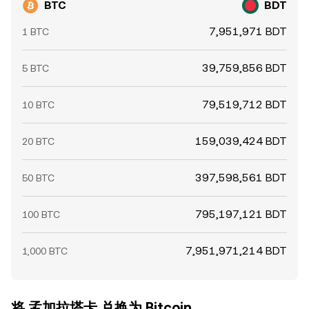
BTC
BDT
7,951,971 BDT
1 BTC
39,759,856 BDT
5 BTC
79,519,712 BDT
10 BTC
159,039,424 BDT
20 BTC
397,598,561 BDT
50 BTC
795,197,121 BDT
100 BTC
7,951,971,214 BDT
1,000 BTC
将 孟加拉塔卡 兑换为 Bitcoin