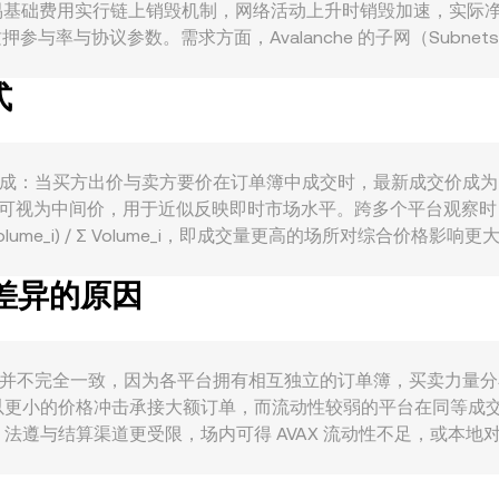
对交易基础费用实行链上销毁机制，网络活动上升时销毁加速，实际
与率与协议参数。需求方面，Avalanche 的子网（Subnet
对 AVAX 用作手续费与经济担保的需求；子网验证和跨链消息
式
AX 与比特币通常存在较高相关性，BTC 的方向性波动常在短
AX 价格折算的 BDT 数值可能更低；全球风险偏好变化、美元走向
美国与主要司法辖区对代币属性、交易平台合规与托管的规则变化，可能影
监管取态，亦可能改变本地可得流动性与定价。技术层面，AVA
本质上由交易撮合形成：当买方出价与卖方要价在订单簿中成交时，最新成交
址（鲸鱼）集中入场或减仓都会放大短期波动，令 AVAX/BDT 的
值可视为中间价，用于近似反映即时市场水平。跨多个平台观察时
× Volume_i) / Σ Volume_i，即成交量更高的场所对综合价
计价时，AVAX 数量 = BDT 数值 / conversion rate。若参考 Ava
有差异的原因
乘积模型 x × y = k，其中池内两资产储备分别为 x 与 y，在
参考价格。综合而言，中心化交易所的订单簿撮合价、不同平台的
 rate 可能并不完全一致，因为各平台拥有相互独立的订单簿，买卖力
以更小的价格冲击承接大额订单，而流动性较弱的平台在同等成
遵与结算渠道更受限，场内可得 AVAX 流动性不足，或本地对
T 为主要计价，再间接换算成 BDT，若 USDT 相对法定货币出
有收敛作用，套利者在高价处卖出、低价处买入以获取价差，促使价