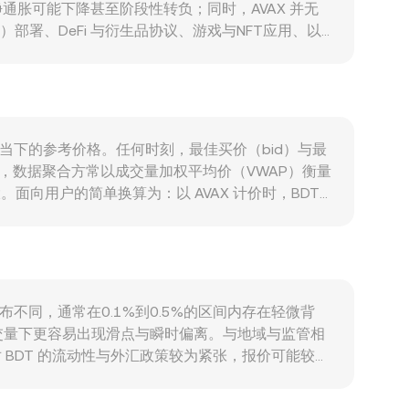
净通胀可能下降甚至阶段性转负；同时，AVAX 并无
s）部署、DeFi 与衍生品协议、游戏与NFT应用、以
（如 AWM）带来的活动增长，同样可能推高链上费
期主导加密资产整体走势；同时，BDT 的强弱受本地
与流动性环境也会体现在 AVAX/BDT 的
响流动性与机构参与度；与 Avalanche 生态直接
X 永续合约的资金费率与持仓偏度、集中到期的期
价成为当下的参考价格。任何时刻，最佳买价（bid）与最
 conversion rate 在事件窗口内出现快速变
，数据聚合方常以成交量加权平均价（VWAP）衡量
格影响更大。面向用户的简单换算为：以 AVAX 计价时，BDT
lanche 上的去中心化交易场所，如 Trader Joe 或
小幅变动下，边际价格近似等于 y/x；当单侧交易较大
 VWAP，以及链上 AMM 池的即时报价，共同
量分布不同，通常在0.1%到0.5%的区间内存在轻微背
交量下更容易出现滑点与瞬时偏离。与地域与监管相
 BDT 的流动性与外汇政策较为紧张，报价可能较全
现轻微溢价或贴水，这种“基差”会传导至最终的
格趋同，但受限于链上转账与提现时间、费用、合规限