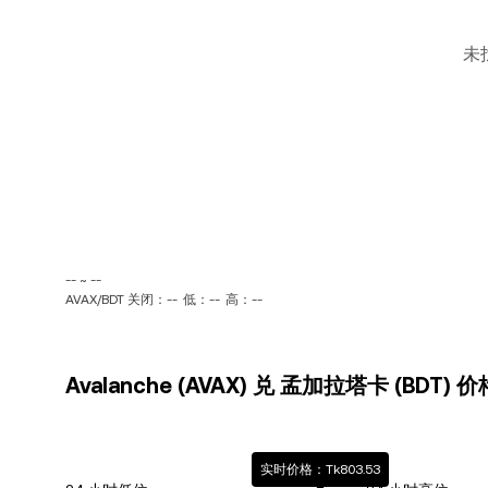
未
-- ~ --
AVAX/BDT 关闭：--
低：--
高：--
Avalanche (AVAX) 兑 孟加拉塔卡 (BDT)
实时价格：Tk803.53