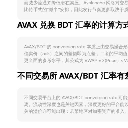
而减少流通并降低潜在卖压。Avalanche 网络
比特币式的“减半”安排，因此发行节奏更多取决于质押参
及与企业与现实世界资产（RWA）的集成，都会提升
AVAX 兑换 BDT 汇率的计算方
用与销毁，从而间接影响供需平衡。在宏观维度，AV
通胀、利率与外汇政策影响，BDT 走强时，相同 AV
conversion rate 上。监管事件方面，围绕
相关的政策、以及对在孟加拉境内加密交易可行性的
AVAX/BDT 的 conversion rate 
权仓位（如月末/季度末）带来的对冲需求、以及链上大额地
佳卖价（ask）之间的差额即为点差，二者的平均
动。
更全面的参考水平，其公式为 VWAP = Σ(Price_i 
数值 = AVAX 数量 × conversion rate；以 BDT 
不同交易所 AVAX/BDT 汇率
Pangolin 等自动做市商（AMM），其定价遵循恒定
时，池内储备比例变化会引发价格滑点，从而影响链上
构成 AVAX/BDT conversion rate 的实时发现机制。
不同交易平台上的 AVAX/BDT conversion
离。流动性深度也是关键因素，深度更好的平台能
关的溢价亦可能出现：若某地区对加密资产的准入、法
球均衡价产生折溢。很多平台上 AVAX 先以 USD
AVAX/BDT 报价。跨平台套利通常对价差具