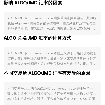
影响 ALGO/JMD 汇率的因素
ALGO/JMD 的 conversion rate 由多重因素共同塑造，其中既
包括 Algorand 网络自身的供需结构，也受到更广泛市场与监
管环境的影响。在供给端，ALGO 的总量上限为 100 亿枚，历
史上通过通胀式奖励和基金会分配逐步释放，如今以治理奖励
ALGO 兑换 JMD 汇率的计算方式
为主，整体年度发放节奏趋缓。Algorand 的最低交易费会被
销毁，虽规模不大，但在高链上活跃期对流通量有边际收缩作
用；另一方面，参与链上治理需要在特定周期内锁定 ALGO，
ALGO/JMD 的 conversion rate 本质上来源于市场的价格发现
降低可流通筹码并减轻短期卖压。需求端，链上真实使用与生
过程：在订单簿撮合机制中，最新一笔达成交易的价位（买方
态扩张是关键驱动：Algorand 上的支付、汇款与机构应用落
出价与卖方要价相遇的点）即刻反映双方对价格的共识。任一
地、DeFi 协议（如 AMM DEX 的交易与流动性挖矿）、NFT
时刻，最优买单（最高出价）与最优卖单（最低要价）之间的
与稳定币在 Algorand 上的发行与转移，都会提升对 ALGO 的
不同交易所 ALGO/JMD 汇率有差异的原因
差额构成价差，二者的平均值可作为参考的中间价。当参考多
需求（例如作为手续费与生态内结算媒介），进而影响
个交易场所时，数据聚合服务会计算成交量加权平均价
ALGO/JMD 的 conversion rate。宏观层面，ALGO 与比特币
（VWAP），其公式为 VWAP = Σ(Price_i × Volume_i) / Σ
的联动度较高，BTC 的方向常在短期内主导加密资产整体风险
不同交易平台上的 ALGO/JMD conversion rate 并不完全一
Volume_i，使得成交量较大的场所对综合价格的影响更大。对
偏好；JMD 的强弱亦会通过法币腿影响标价，例如牙买加当地
致，因为各个平台拥有相互独立的订单簿与用户结构，供需在
于简单的换算关系，若已知 conversion rate，则 JMD Value =
利率政策、通胀与外汇供求状况变化，可能改变以 JMD 计价
本地实时决定价格。通常大平台间的偏差在 0.1%–0.5% 范围
ALGO Amount × rate；反之，ALGO Amount = JMD Value /
的加密成交基准。监管事件方面，涉及 ALGO 的合规定性、主
内，但当流动性较浅或单笔卖单较大时，价格冲击会放大差
rate。在含有去中心化流动性的场景（例如 Algorand 生态上