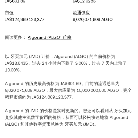
JA$601.89
JA$12.0283
市值
流通供应
JA$124,869,123,377
9,020,071,609 ALGO
阅读更多：
Algorand
(
ALGO
) 价格
以
牙买加元
(
JMD
) 计价，
Algorand
(
ALGO
) 的当前价格为
JA$13.8435
，过去 24 小时内
下跌
了
3.00%
，过去 7 天内
上涨
了
10.00%
。
Algorand
的历史最高价格为
JA$601.89
，目前的流通总量为
9,020,071,609 ALGO
，最大供应量为
10,000,000,000 ALGO
，完全
稀释市值约为
JA$124,869,123,377
。
Algorand
的
JMD
的价格是实时更新的。您还可以看到从
牙买加元
兑换其他主流数字货币的价格，从而可以轻松快速地将
Algorand
(
ALGO
) 和其他数字货币兑换为
牙买加元
(
JMD
)。