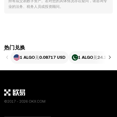
持有或交易数字资产。若对您的具体情况存在疑问，请咨询专
业的法务、税务人员或投资顾问。
ִִִִִִִִִִִִִִִִִִִִִִִִִִִִִִִִִִִִִִִִִִִִִִִִ热门兑换
1 ALGO
兑
0.08717 USD
1 ALGO
兑
24.22 PK
©2017 - 2026 OKX.COM