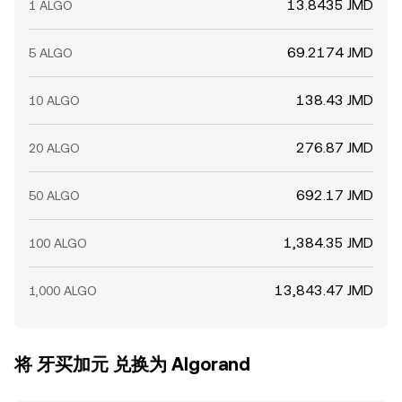
13.8435 JMD
1 ALGO
69.2174 JMD
5 ALGO
138.43 JMD
10 ALGO
276.87 JMD
20 ALGO
692.17 JMD
50 ALGO
1,384.35 JMD
100 ALGO
13,843.47 JMD
1,000 ALGO
将 牙买加元 兑换为 Algorand