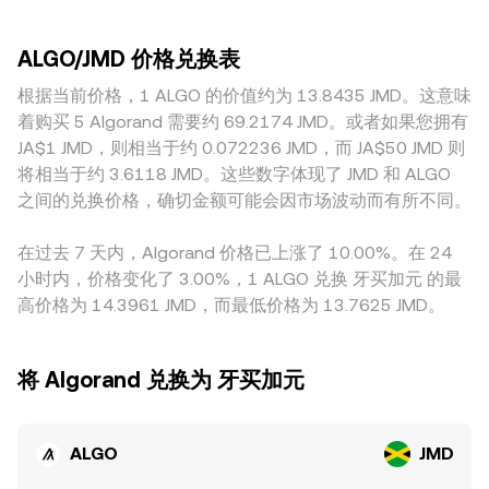
要交易平台的上架或下架决定、稳定币在 Algorand 网络上的
异。深度更充足的平台较能吸收大额卖出而不显著下压价格，
的 AMM DEX，如采用恒定乘积做市），资金池遵循 x × y = k
合规进展，及牙买加本地对加密与数字资产的监管框架完善，
而流动性薄弱的平台更容易出现瞬时背离。地域与监管也会造
的不变公式，池内两种资产数量之比决定瞬时价格，近似表示
都会带来预期差并引发价格重定价。技术层面，期货资金费率
ALGO/JMD 价格兑换表
成定价差异：若某些司法辖区对 ALGO 的合规约束更严格或可
为 price = y/x；当大额交易改变池内资产比例时，滑点会使实
正负与否反映多空杠杆失衡，会引起现货与合约间的基差波
获得的法币通道更有限，可能出现折价或溢价；牙买加本地对
根据当前价格，1 ALGO 的价值约为 13.8435 JMD。这意味
际成交与中心化订单簿报价产生差异。综合上述，无论是中心
动；少数平台上的期权到期集中点位可能带来短时波动；大型
加密资产的入金、出金与合规要求也会影响以 JMD 计价的成
化交易所的订单簿撮合还是去中心化池子的自动做市，最终都
着购买 5 Algorand 需要约 69.2174 JMD。或者如果您拥有
地址在链上与交易所之间的资金流向、治理周期解锁与团队或
交基准。此外，在不少平台上，ALGO/JMD 的报价是通过
会通过最新成交、跨平台 VWAP 与流动性状况共同形成
JA$1 JMD，则相当于约 0.072236 JMD，而 JA$50 JMD 则
基金会地址的移动，都会在边际上影响 ALGO/JMD 的短期定
“ALGO/USDT 与 USDT/JMD”两腿隐含得到，USDT 相对法币
ALGO/JMD 的 conversion rate。
价。
将相当于约 3.6118 JMD。这些数字体现了 JMD 和 ALGO
的轻微溢价或折价会传导至最终的 ALGO/JMD 标价，形成基础
之间的兑换价格，确切金额可能会因市场波动而有所不同。
价差。跨平台套利有助于收敛不同交易所的价格，当价差超过
交易与资金成本时，套利者会在价格较高的平台卖出、价格较
在过去 7 天内，Algorand 价格已上涨了 10.00%。在 24
低的平台买入，从而推动价格向一致；但在波动剧烈、法币通
小时内，价格变化了 3.00%，1 ALGO 兑换 牙买加元 的最
道受限或链上转账拥堵的时期，套利难以及时完成，
高价格为 14.3961 JMD，而最低价格为 13.7625 JMD。
ALGO/JMD 的 conversion rate 短期内仍可能出现可见的差
异。
将 Algorand 兑换为 牙买加元
ALGO
JMD