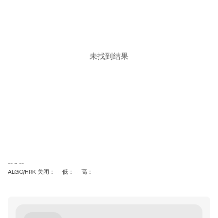
未找到结果
-- ~ --
ALGO/HRK 关闭：--
低：--
高：--