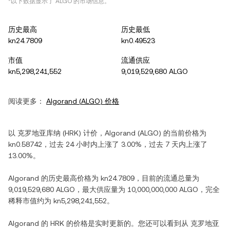
*以下数据显示了
ALGO
的市场信息。
历史最高
历史最低
kn24.7809
kn0.49523
市值
流通供应
kn5,298,241,552
9,019,529,680 ALGO
阅读更多：
Algorand
(
ALGO
) 价格
以
克罗地亚库纳
(
HRK
) 计价，
Algorand
(
ALGO
) 的当前价格为
kn0.58742
，过去 24 小时内
上涨
了
3.00%
，过去 7 天内
上涨
了
13.00%
。
Algorand
的历史最高价格为
kn24.7809
，目前的流通总量为
9,019,529,680 ALGO
，最大供应量为
10,000,000,000 ALGO
，完全
稀释市值约为
kn5,298,241,552
。
Algorand
的
HRK
的价格是实时更新的。您还可以看到从
克罗地亚