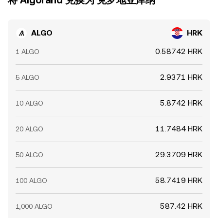
将 Algorand 兑换为 克罗地亚库纳
ALGO
HRK
0.58742 HRK
1 ALGO
2.9371 HRK
5 ALGO
5.8742 HRK
10 ALGO
11.7484 HRK
20 ALGO
29.3709 HRK
50 ALGO
58.7419 HRK
100 ALGO
587.42 HRK
1,000 ALGO