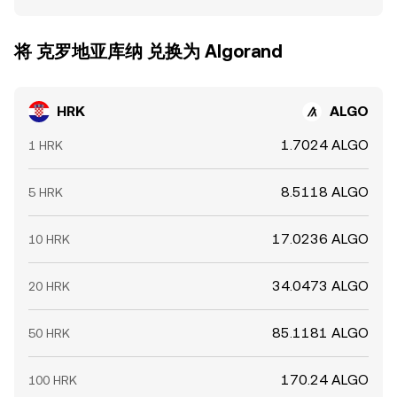
将 克罗地亚库纳 兑换为 Algorand
HRK
ALGO
1.7024 ALGO
1 HRK
8.5118 ALGO
5 HRK
17.0236 ALGO
10 HRK
34.0473 ALGO
20 HRK
85.1181 ALGO
50 HRK
170.24 ALGO
100 HRK