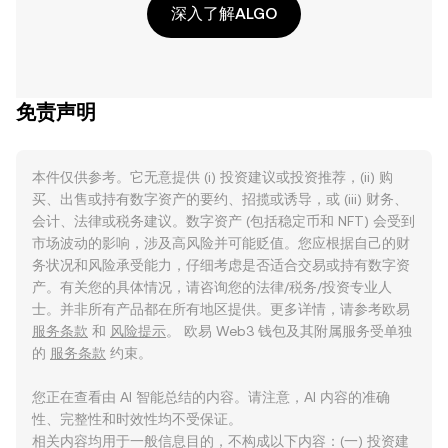
深入了解ALGO
免责声明
本件仅供参考。它无意提供 (i) 投资建议或投资推荐，(ii) 购
买、出售或持有数字资产的要约、招揽或诱导，或 (iii) 财务、
会计、法律或税务建议。数字资产 (包括稳定币和 NFT) 会受到
市场波动的影响，涉及高风险并可能贬值。您应根据自己的财
务状况和风险承受能力，仔细考虑是否适合交易或持有数字资
产。有关您的具体情况，请咨询您的法律/税务/投资专业人
士。并非所有产品都在所有地区提供。更多详情，请参考欧易
服务条款
和
风险提示
。 欧易 Web3 钱包及其附属服务受单独
的
服务条款
约束。
您正在查看由 AI 智能总结的内容。请注意，AI 内容的准确
性、完整性和时效性均不受保证。
相关内容均用于一般信息目的，不构成以下内容：(一) 投资建