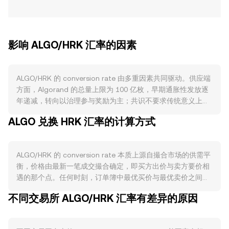
影响 ALGO/HRK 汇率的因素
ALGO/HRK 的 conversion rate 由多重因素共同驱动。供应端
方面，Algorand 的总量上限为 100 亿枚，早期通胀性发放逐
年递减，转向以治理参与奖励为主；共识不要求传统意义上的
锁仓质押，但参与链上治理通常需要在治理期内锁定 ALGO，
ALGO 兑换 HRK 汇率的计算方式
减少流通盘。协议层面，交易手续费会被销毁，尽管规模较
小，长期仍对流通供给有边际收缩作用；Algorand 不存在类
似比特币的“减半”机制。需求端主要取决于 Algorand 生态活
ALGO/HRK 的 conversion rate 本质上源自撮合市场的供需平
跃度：包括 ASA 资产发行与结算、USDC/USDT 等稳定币在
衡，价格由最新一笔成交撮合确定，即买方出价与卖方要价相
链上的支付与清算、DeFi 协议（如 Tinyman、Pact）与NFT/
遇的那个点。任何时刻，订单簿中最优买价与最优卖价之间形
企业应用落地，这些场景增加对 ALGO 作为“gas”和抵押/结算
成价差，二者的平均值可视为中间参考价。当跨不同平台观察
资产的实际需求。宏观层面，ALGO 的短期走势通常与比特币
不同交易所 ALGO/HRK 汇率有差异的原因
时，数据聚合商常使用成交量加权平均价（VWAP）衡量整体
高度相关；而以 HRK 计价时，HRK 相对主要法币（如 EUR、
水平，其公式为：VWAP = Σ(Price_i × Volume_i) / Σ
USD）的强弱、当地利率与风险偏好变化，会放大或削弱以
Volume_i，这使得高成交量平台对结果影响更大。对于简单换
HRK 表示的 ALGO 价格。监管事件也会引发波动：例如美国监