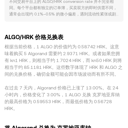
不同交易平台上的 ALGO/HRK conversion rate 并不完全相
算，若实时 conversion rate 为 R，则 HRK 值 = ALGO 数量 ×
管对 ALGO 的定性讨论、交易平台合规进展，欧盟 MiCA 的实
同。每个平台都有独立的订单簿，买卖双方的即时供需不同，
R，反之 ALGO 数量 = HRK 值 / R。在链上去中心化场景，如
施节奏，以及克罗地亚本地法币出入金渠道的政策变化，都会
通常会出现约 0.1%–0.5% 的微小偏差，遇到流动性紧张或剧
果 ALGO 在 Algorand 生态的 DEX（如 Tinyman）上与稳定
影响 HRK 计价深度与可得性。技术层面，永续合约资金费率
烈波动时偏差可能放大。深度更好的平台在大额成交下的价格
币或其他资产形成重要流动性，自动做市商通常遵循 x × y = k
的正负与大小、集中到期日前后的期权仓位变化、做市商与链
冲击更小，而流动性较浅的平台更容易产生滑点与瞬时背离。
的恒定乘积模型，其中资金池中两种资产储备分别为 x 与 y，
上鲸鱼大额调仓或治理期解锁/锁仓迁移，都会在基本面之外叠
部分地域或合规环境差异也会带来溢价或折价，例如平台对
瞬时价格近似为 y/x；池中大单交易会改变储备比例，从而影
加短期波动，从而共同塑造 ALGO/HRK 的 conversion rate。
ALGO/HRK 价格兑换表
ALGO 的上币、法币出入金支持、当地合规成本与银行渠道状
响池内报价，并通过套利与中心化市场联动，最终反馈到以
况，都会影响以 HRK 报价的可获得性与深度。在定价路径
根据当前价格，1 ALGO 的价值约为 0.58742 HRK。这意
HRK 表示的综合 conversion rate。
上，许多场景下 ALGO 先以 USDT 定价，再换算为 HRK；若
味着购买 5 Algorand 需要约 2.9371 HRK。或者如果您拥
USDT 相对法币存在轻微溢折价，或 HRK/USDT 的报价与流动
有 kn1 HRK，则相当于约 1.7024 HRK，而 kn50 HRK 则将
性存在差异，都会传导至最终的 ALGO/HRK 标价。套利会在
相当于约 85.1181 HRK。这些数字体现了 HRK 和 ALGO 之
不同平台之间搬运价差，起到收敛作用，但受限于手续费、提
间的兑换价格，确切金额可能会因市场波动而有所不同。
现与到账时间、合规限制和资金效率，价差不可能被完全消
除，因此跨平台的 conversion rate 仍会在窄幅范围内各自波
在过去 7 天内，Algorand 价格已上涨了 13.00%。在 24
动。
小时内，价格变化了 3.00%，1 ALGO 兑换 克罗地亚库纳
的最高价格为 0.59553 HRK，而最低价格为 0.56728
HRK。