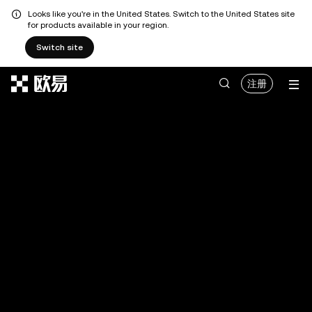
Looks like you're in the United States. Switch to the United States site
for products available in your region.
Switch site
跳转至主要内容
注册