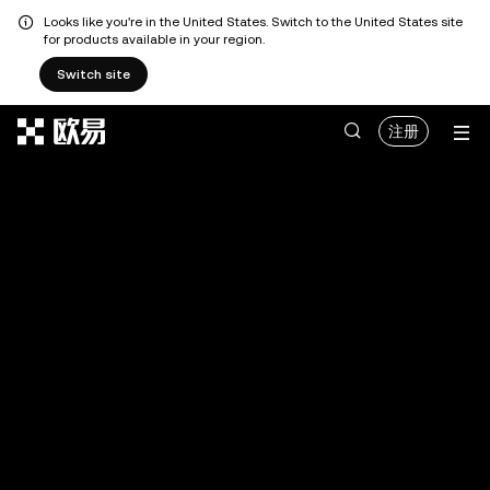
Looks like you're in the United States. Switch to the United States site
for products available in your region.
Switch site
跳转至主要内容
注册