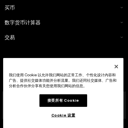
买币
数字货币计算器
交易
我们使用 Cookie 以允许我们网站的正常工作、个性化设计内容和
广告、提供社交媒体功能并分析流量。我们还同社交媒体、广告和
分析合作伙伴分享有关您使用我们网站的信息。
OKX Europe Limited 现已成为经马耳他金融服务管理局
接受所有 Cookie
(MFSA) 依据《数字货币资产市场法案》(马耳他法律第 647
章) 第 28 条授权成立的数字货币资产服务提供商 (CASP)，
获准开展数字货币资产交易平台业务。
Cookie 设置