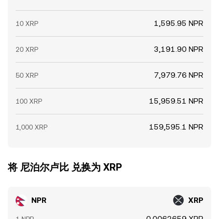
1,595.95 NPR
10 XRP
3,191.90 NPR
20 XRP
7,979.76 NPR
50 XRP
15,959.51 NPR
100 XRP
159,595.1 NPR
1,000 XRP
将 尼泊尔卢比 兑换为 XRP
NPR
XRP
0.0062659 XRP