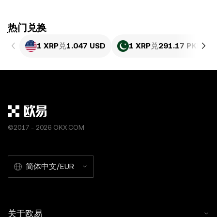
ִִִִִִִִִִִִִִִִִִִִִִִִִִִִִִִִִִִִִִִִִִִִִִִִ热门兑换
1 XRP
兑
1.047 USD
1 XRP
兑
291.17 PKR
©2017 - 2026 OKX.COM
简体中文/EUR
关于欧易