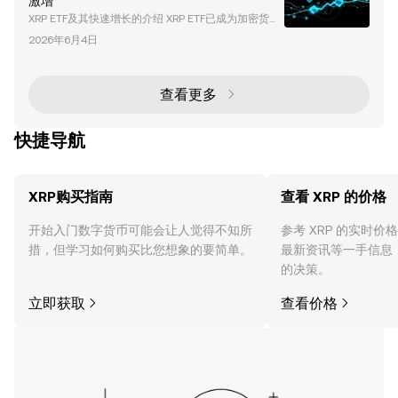
激增
种去中心化的 AI 代理基础设施，旨在促进跨多个区块
XRP ETF及其快速增长的介绍 XRP ETF已成为加密货币
链网络的安全、可验证和可扩展的交互。凭借其原生代
领域最具变革性的投资工具之一。在推出数周内，其累
币 AIA 和卓越的市场表现，DeAgentAI 正在成为加密
2026年6月4日
计净流入接近10亿美元，这些ETF以前所未有的速度吸
货币和 AI 领域的关键
引了机构投资者的关注。本文将深入探讨推动这一增长
的因素、XRP ETF的独特优势，以及它们对加密货币和
传统金融市场的更广泛影响。 什么是XRP ETF？ XRP E
查看更多
TF（交易所交易基金）是一种受监管的投资产品，追
踪XRP（领先的加密货币之
快捷导航
XRP购买指南
查看 XRP 的价格
开始入门数字货币可能会让人觉得不知所
参考 XRP 的实时
措，但学习如何购买比您想象的要简单。
最新资讯等一手信息
的决策。
立即获取
查看价格