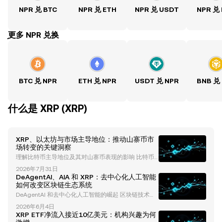
NPR 兑 BTC
NPR 兑 ETH
NPR 兑 USDT
NPR 兑
ִִִִִִִִִִִִִִִִִִִִִִִִִִִִִִִִִִִִִִִִִִִִִִִִ更多 NPR 兑换
BTC 兑 NPR
ETH 兑 NPR
USDT 兑 NPR
BNB 兑
什么是 XRP (XRP)
XRP、以太坊与市场主导地位：推动山寨币市
场转变的关键洞察
理解比特币主导地位及其对山寨币表现的影响 比特币
主导地位长期以来一直是理解加密货币市场趋势的重要
2026年7月31日
指标。历史上，比特币的主导地位反映了比特币在总加
DeAgentAI、AIA 和 XRP：去中心化人工智能
密货币市值中所占的比例。截至目前，比特币的主导地
如何改变区块链生态系统
位已下降至约60-61%，这表明市场动态可能正在发生
DeAgentAI 和去中心化人工智能的崛起 区块链技术与
变化。这种下降通常与资金流向山寨币相关，为像 以
人工智能（AI）的融合正在彻底改变科技领域，催生出
太坊（ETH） 和 XRP 这样的资产创造了增长机会。 当
2026年6月4日
一系列创新项目，重新定义我们与数字生态系统的交互
比特币的主导地位下降时，通常表明投资者正在将投资
XRP ETF净流入接近10亿美元：机构兴趣为何
方式。其中一个开创性的项目是 DeAgentAI ，这是一
组