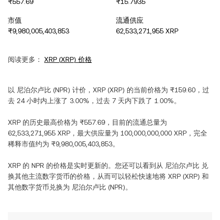
₨557.69
₨15.7935
市值
流通供应
₨9,980,005,403,853
62,533,271,955 XRP
阅读更多：
XRP
(
XRP
) 价格
以
尼泊尔卢比
(
NPR
) 计价，
XRP
(
XRP
) 的当前价格为
₨159.60
，过
去 24 小时内
上涨
了
3.00%
，过去 7 天内
下跌
了
1.00%
。
XRP
的历史最高价格为
₨557.69
，目前的流通总量为
62,533,271,955 XRP
，最大供应量为
100,000,000,000 XRP
，完全
稀释市值约为
₨9,980,005,403,853
。
XRP
的
NPR
的价格是实时更新的。您还可以看到从
尼泊尔卢比
兑
换其他主流数字货币的价格，从而可以轻松快速地将
XRP
(
XRP
) 和
其他数字货币兑换为
尼泊尔卢比
(
NPR
)。