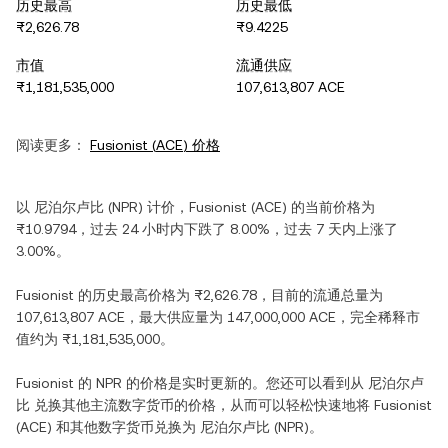
历史最高
历史最低
₨2,626.78
₨9.4225
市值
流通供应
₨1,181,535,000
107,613,807 ACE
阅读更多：
Fusionist
(
ACE
) 价格
以
尼泊尔卢比
(
NPR
) 计价，
Fusionist
(
ACE
) 的当前价格为
₨10.9794
，过去 24 小时内
下跌
了
8.00%
，过去 7 天内
上涨
了
3.00%
。
Fusionist
的历史最高价格为
₨2,626.78
，目前的流通总量为
107,613,807 ACE
，最大供应量为
147,000,000 ACE
，完全稀释市
值约为
₨1,181,535,000
。
Fusionist
的
NPR
的价格是实时更新的。您还可以看到从
尼泊尔卢
比
兑换其他主流数字货币的价格，从而可以轻松快速地将
Fusionist
(
ACE
) 和其他数字货币兑换为
尼泊尔卢比
(
NPR
)。