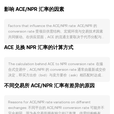
影响 ACE/NPR 汇率的因素
Factors that influence the ACE/NPR rate: ACE/NPR 的
conversion rate 受项目供需结构、宏观环境与交易技术因素
共同驱动。在供应层面，ACE 的流通主要取决于代币分配与解
锁时间表、团队与生态份额的归属安排，以及交易所或协议层
ACE 兑换 NPR 汇率的计算方式
面的质押与锁仓活动；若出现额外的回购或销毁举措，也会收
缩流通供给。目前市场通常更关注阶段性解锁对抛压的影响，
而非固定的挖矿减半机制。需求方面，Fusionist 生态的活跃度
The calculation behind ACE to NPR conversion rate: 在撮
是核心驱动：游戏与NFT使用场景、治理与质押激励、生态合
合式交易中，ACE/NPR 的 conversion rate 通常由最新成交价
作与上架拓展，都会提升对 ACE 的实际使用与持有需求。宏
决定，即买方出价（bid）与卖方要价（ask）相匹配时达成的
观维度上，ACE 与比特币整体走势存在较高相关性；全球风险
价格。盘口中的最优买价与最优卖价之间形成价差
偏好变化、美债收益率、以及加密市场的资金流向会影响 ACE
不同交易所 ACE/NPR 汇率有差异的原因
（spread），二者均值可作为即时参考的中间价（mid-
的美元计价，再叠加尼泊尔卢比（NPR）对美元的强弱与本地
price）。跨多个平台，数据聚合方会计算成交量加权平均价
流动性状况，最终反映到 ACE/NPR 的转换报价。监管事件同
（VWAP），其公式为：VWAP = Σ(Price_i × Volume_i) / Σ
样敏感：针对项目本身的合规进展、审计与安全事件、主要交
Reasons for ACE/NPR rate variations on different
Volume_i，这能让高成交量市场对综合价格贡献更大。在实际
易所的上架或风控调整，都可能短线改变预期；而尼泊尔本地
exchanges: 不同平台的 ACE/NPR conversion rate 可能并不
换算时，可用简单算式：按当前 ACE/NPR conversion rate，
对加密相关的政策与法遵环境，则会影响 NPR 计价的入出金便
完全相同，因为各交易所拥有独立的订单簿，供需结构略有差