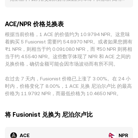
NPR 数值 = ACE 数量 × rate；若已知目标 NPR 数值，则 ACE
利与定价基准。技术层面，合约市场的资金费率变化、是否开
异，常见的即时偏离幅度在约 0.1%–0.5% 之间。深度更充足
数量 = NPR 数值 / rate。除中心化订单簿外，若 ACE 在去中
通永续或期权及其到期集中点、链上大额地址（鲸鱼）在现货
的市场，单笔大额交易对价格的冲击更小，报价更接近全局均
心化交易所具备显著流动性，AMM 池常遵循 x × y = k 的恒定
与跨链池中的调仓，都可能放大短期波动，使 ACE/NPR 的
衡；而流动性较薄的平台，滑点更大、短线波动也更明显。地
乘积模型，其中池内 ACE 与另一侧资产（如稳定币或主流
conversion rate 在消息与流动性交织下出现快速变动。
ACE/NPR 价格兑换表
域与监管差异也会带来定价溢折价：与 ACE 相关的本地合规
币）的储备决定边际价格，价格近似由 y/x 推导；当有大额兑
要求、上架可用性、以及 NPR 的入出金渠道与成本，都会体现
根据当前价格，1 ACE 的价值约为 10.9794 NPR。这意味
换时，储备比例改变会带来滑点，从而影响短期可成交的
在本地计价的报价中。很多平台上的现货基准来自 ACE/USDT
ACE/NPR 折算价。综合来看，订单簿的最新撮合、盘口深度
着购买 5 Fusionist 需要约 54.8970 NPR。或者如果您拥有
或 ACE/USD，再通过 USDT 与 NPR 的折算得到 ACE/NPR，
与价差、跨市场 VWAP 以及 AMM 定价共同构成了平台给出的
₨1 NPR，则相当于约 0.091080 NPR，而 ₨50 NPR 则将相
如果 USDT 相对 NPR 存在轻微溢价或贴水，这一“基差”会传导
ACE/NPR conversion rate。
当于约 4.5540 NPR。这些数字体现了 NPR 和 ACE 之间的
到最终 ACE/NPR 的 conversion rate。跨所套利有助于收敛价
兑换价格，确切金额可能会因市场波动而有所不同。
差，但受限于手续费、滑点、资金通道和结算时间，无法在所
有时点完全抹平，因此不同交易所之间的 ACE/NPR 报价仍可
在过去 7 天内，Fusionist 价格已上涨了 3.00%。在 24 小
能在短时间内存在差异。
时内，价格变化了 8.00%，1 ACE 兑换 尼泊尔卢比 的最高
价格为 11.9792 NPR，而最低价格为 10.4650 NPR。
将 Fusionist 兑换为 尼泊尔卢比
ACE
NPR