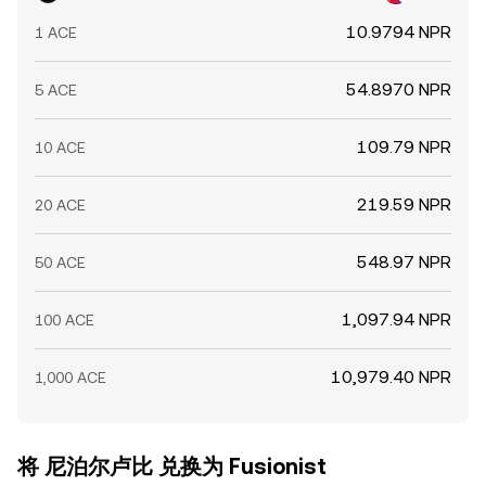
10.9794 NPR
1 ACE
54.8970 NPR
5 ACE
109.79 NPR
10 ACE
219.59 NPR
20 ACE
548.97 NPR
50 ACE
1,097.94 NPR
100 ACE
10,979.40 NPR
1,000 ACE
将 尼泊尔卢比 兑换为 Fusionist