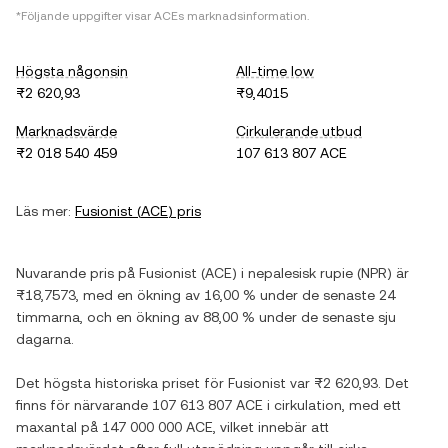
*Följande uppgifter visar
ACE
s marknadsinformation.
Högsta någonsin
All-time low
₨2 620,93
₨9,4015
Marknadsvärde
Cirkulerande utbud
₨2 018 540 459
107 613 807 ACE
Läs mer:
Fusionist
(
ACE
) pris
Nuvarande pris på
Fusionist
(
ACE
) i
nepalesisk rupie
(
NPR
) är
₨18,7573
, med
en ökning
av
16,00 %
under de senaste 24
timmarna, och
en ökning
av
88,00 %
under de senaste sju
dagarna.
Det högsta historiska priset för
Fusionist
var
₨2 620,93
. Det
finns för närvarande
107 613 807 ACE
i cirkulation, med ett
maxantal på
147 000 000 ACE
, vilket innebär att