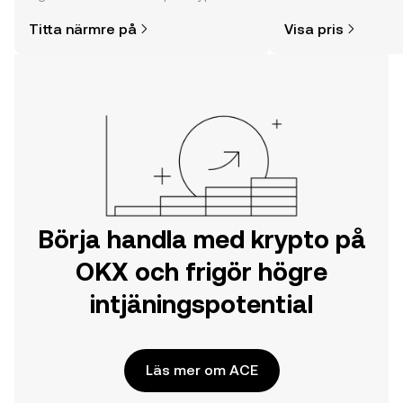
enklare än du kanske tror. Kickstarta
mycket mer.
Titta närmre på
Visa pris
din resa på OKX mobilapp eller direkt
här på webben.
Börja handla med krypto på
OKX och frigör högre
intjäningspotential
Läs mer om ACE