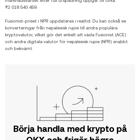
marknadsvärdet efter full utspädning uppgår till cirka
₨2 018 540 459
.
Fusionist
-priset i
NPR
uppdateras i realtid. Du kan också se
konverteringar från
nepalesisk rupie
till andra populära
kryptovalutor, vilket gör det enkelt att växla
Fusionist
(
ACE
)
och andra digitala valutor för
nepalesisk rupie
(
NPR
) snabbt
och bekvämt.
Börja handla med krypto på