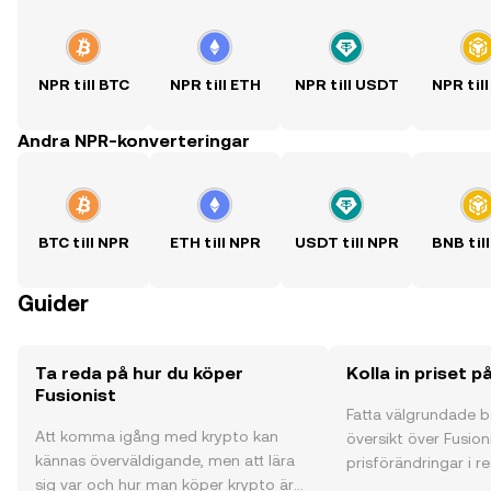
NPR till BTC
NPR till ETH
NPR till USDT
NPR til
Andra NPR-konverteringar
BTC till NPR
ETH till NPR
USDT till NPR
BNB til
Guider
Ta reda på hur du köper
Kolla in priset p
Fusionist
Fatta välgrundade 
Att komma igång med krypto kan
översikt över Fusioni
kännas överväldigande, men att lära
prisförändringar i re
sig var och hur man köper krypto är
communityns åsikte