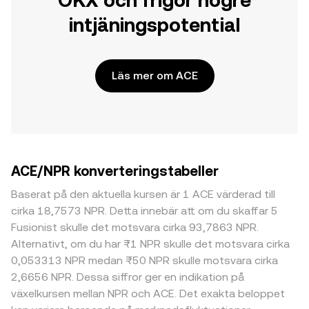
OKX och frigör högre
intjäningspotential
Läs mer om ACE
ACE/NPR konverteringstabeller
Baserat på den aktuella kursen är 1 ACE värderad till
cirka 18,7573 NPR. Detta innebär att om du skaffar 5
Fusionist skulle det motsvara cirka 93,7863 NPR.
Alternativt, om du har ₨1 NPR skulle det motsvara cirka
0,053313 NPR medan ₨50 NPR skulle motsvara cirka
2,6656 NPR. Dessa siffror ger en indikation på
växelkursen mellan NPR och ACE. Det exakta beloppet