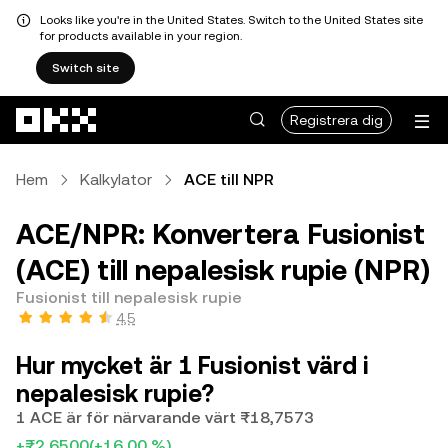
Looks like you're in the United States. Switch to the United States site
for products available in your region.
Switch site
Hoppa till huvudinnehåll
Registrera dig
Hem
Kalkylator
ACE till NPR
ACE/NPR: Konvertera Fusionist
(ACE) till nepalesisk rupie (NPR)
Fusionist till nepalesisk rupie
4,5
Hur mycket är 1 Fusionist värd i
nepalesisk rupie?
1 ACE är för närvarande värt ₨18,7573
+₨2,6500
(+16,00 %)