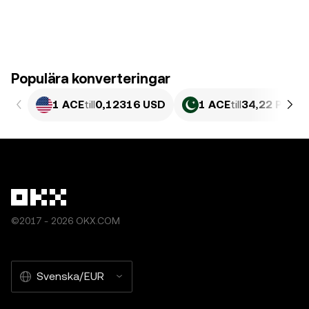
Populära konverteringar
1 ACE
till
0,12316 USD
1 ACE
till
34,22 PKR
©2017 - 2026 OKX.COM
Svenska/EUR