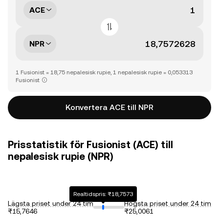
ACE
NPR
1 Fusionist = 18,75 nepalesisk rupie, 1 nepalesisk rupie = 0,053313
Fusionist
Konvertera ACE till NPR
Prisstatistik för Fusionist (ACE) till
nepalesisk rupie (NPR)
Realtidspris: ₨18,7573
Lägsta priset under 24 tim
Högsta priset under 24 tim
₨15,7646
₨25,0061