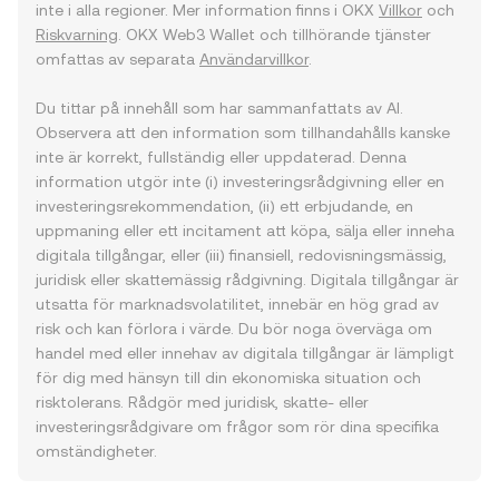
inte i alla regioner. Mer information finns i OKX
Villkor
och
Riskvarning
. OKX Web3 Wallet och tillhörande tjänster
omfattas av separata
Användarvillkor
.
Du tittar på innehåll som har sammanfattats av AI.
Observera att den information som tillhandahålls kanske
inte är korrekt, fullständig eller uppdaterad. Denna
information utgör inte (i) investeringsrådgivning eller en
investeringsrekommendation, (ii) ett erbjudande, en
uppmaning eller ett incitament att köpa, sälja eller inneha
digitala tillgångar, eller (iii) finansiell, redovisningsmässig,
juridisk eller skattemässig rådgivning. Digitala tillgångar är
utsatta för marknadsvolatilitet, innebär en hög grad av
risk och kan förlora i värde. Du bör noga överväga om
handel med eller innehav av digitala tillgångar är lämpligt
för dig med hänsyn till din ekonomiska situation och
risktolerans. Rådgör med juridisk, skatte- eller
investeringsrådgivare om frågor som rör dina specifika
omständigheter.