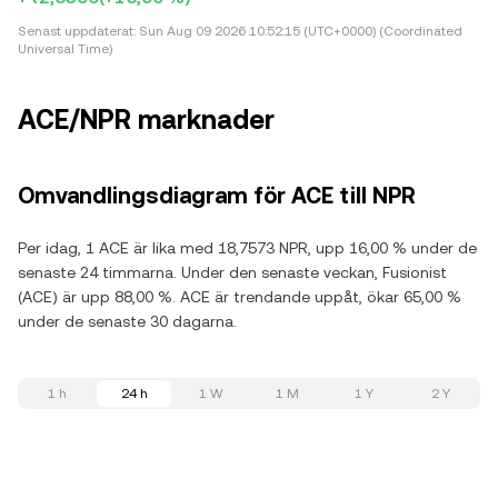
Senast uppdaterat:
Sun Aug 09 2026 10:52:15 (UTC+0000) (Coordinated
Universal Time)
ACE/NPR marknader
Omvandlingsdiagram för ACE till NPR
Per idag, 1 ACE är lika med 18,7573 NPR, upp 16,00 % under de
senaste 24 timmarna. Under den senaste veckan, Fusionist
(ACE) är upp 88,00 %. ACE är trendande uppåt, ökar 65,00 %
under de senaste 30 dagarna.
1 h
24 h
1 W
1 M
1 Y
2 Y