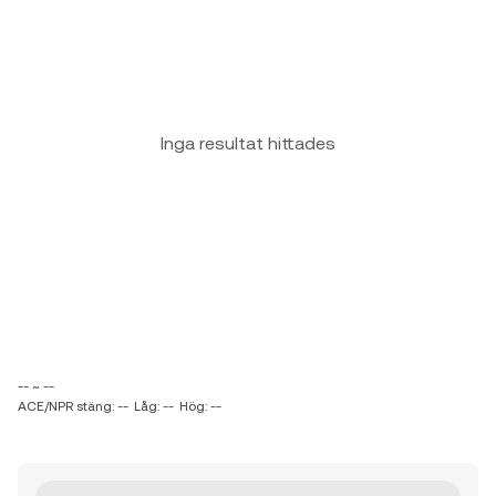
Inga resultat hittades
-- ~ --
ACE/NPR stäng: --
Låg: --
Hög: --