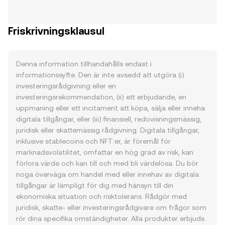
Friskrivningsklausul
Denna information tillhandahålls endast i
informationssyfte. Den är inte avsedd att utgöra (i)
investeringsrådgivning eller en
investeringsrekommendation, (ii) ett erbjudande, en
uppmaning eller ett incitament att köpa, sälja eller inneha
digitala tillgångar, eller (iii) finansiell, redovisningsmässig,
juridisk eller skattemässig rådgivning. Digitala tillgångar,
inklusive stablecoins och NFT:er, är föremål för
marknadsvolatilitet, omfattar en hög grad av risk, kan
förlora värde och kan till och med bli värdelösa. Du bör
noga överväga om handel med eller innehav av digitala
tillgångar är lämpligt för dig med hänsyn till din
ekonomiska situation och risktolerans. Rådgör med
juridisk, skatte- eller investeringsrådgivare om frågor som
rör dina specifika omständigheter. Alla produkter erbjuds