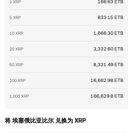
166.63 ETB
1 XRP
833.15 ETB
5 XRP
1,666.30 ETB
10 XRP
3,332.60 ETB
20 XRP
8,331.49 ETB
50 XRP
16,662.98 ETB
100 XRP
166,629.8 ETB
1,000 XRP
将 埃塞俄比亚比尔 兑换为 XRP