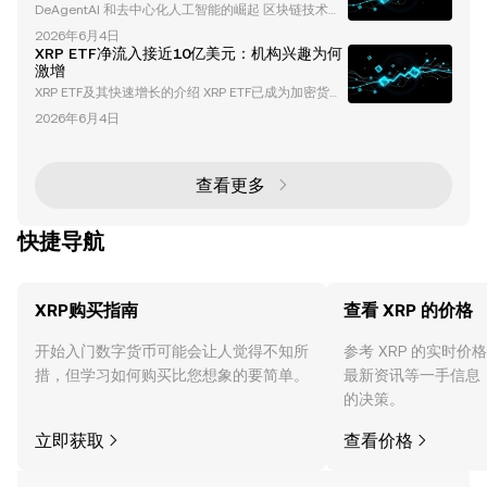
DeAgentAI 和去中心化人工智能的崛起 区块链技术与
变化。这种下降通常与资金流向山寨币相关，为像 以
人工智能（AI）的融合正在彻底改变科技领域，催生出
太坊（ETH） 和 XRP 这样的资产创造了增长机会。 当
2026年6月4日
一系列创新项目，重新定义我们与数字生态系统的交互
比特币的主导地位下降时，通常表明投资者正在将投资
XRP ETF净流入接近10亿美元：机构兴趣为何
方式。其中一个开创性的项目是 DeAgentAI ，这是一
组
激增
种去中心化的 AI 代理基础设施，旨在促进跨多个区块
XRP ETF及其快速增长的介绍 XRP ETF已成为加密货币
链网络的安全、可验证和可扩展的交互。凭借其原生代
领域最具变革性的投资工具之一。在推出数周内，其累
币 AIA 和卓越的市场表现，DeAgentAI 正在成为加密
2026年6月4日
计净流入接近10亿美元，这些ETF以前所未有的速度吸
货币和 AI 领域的关键
引了机构投资者的关注。本文将深入探讨推动这一增长
的因素、XRP ETF的独特优势，以及它们对加密货币和
传统金融市场的更广泛影响。 什么是XRP ETF？ XRP E
查看更多
TF（交易所交易基金）是一种受监管的投资产品，追
踪XRP（领先的加密货币之
快捷导航
XRP购买指南
查看 XRP 的价格
开始入门数字货币可能会让人觉得不知所
参考 XRP 的实时
措，但学习如何购买比您想象的要简单。
最新资讯等一手信息
的决策。
立即获取
查看价格