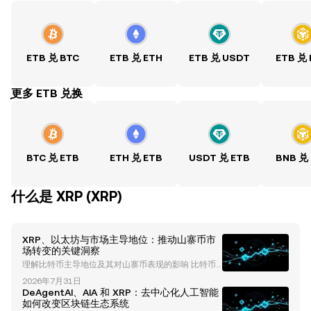
ETB 兑 BTC
ETB 兑 ETH
ETB 兑 USDT
ETB 兑
ִִִִִִִִִִִִִִִִִִִִִִִִִִִִִִִִִִִִִִִִִִִִִִִִ更多 ETB 兑换
BTC 兑 ETB
ETH 兑 ETB
USDT 兑 ETB
BNB 兑
什么是 XRP (XRP)
XRP、以太坊与市场主导地位：推动山寨币市
场转变的关键洞察
理解比特币主导地位及其对山寨币表现的影响 比特币
主导地位长期以来一直是理解加密货币市场趋势的重要
2026年7月31日
指标。历史上，比特币的主导地位反映了比特币在总加
DeAgentAI、AIA 和 XRP：去中心化人工智能
密货币市值中所占的比例。截至目前，比特币的主导地
如何改变区块链生态系统
位已下降至约60-61%，这表明市场动态可能正在发生