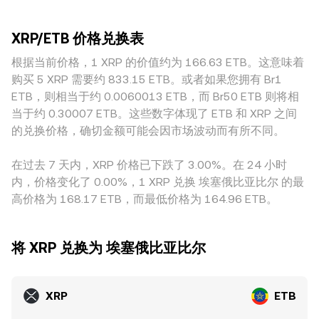
国法院判决、监管机构对代币属性的表述），以及跨境支付合
较低的场所，较小的交易也可能引发更明显的偏离，因此同一
之，XRP Amount = ETB Value / rate，用目标的 ETB 金额除
规要求的变化，均可能在短时间内改变预期与成交价格。技术
时刻的报价可能出现约 0.1%–0.5% 的常见分歧，极端行情下
以 conversion rate 可估算需要的 XRP 数量。若参考 XRPL 上
与衍生品维度上，永续合约的资金费率、期权到期与未平仓量
XRP/ETB 价格兑换表
偏差或更大。地理与合规差异也会产生“地域性溢价”，例如本
的去中心化流动性，协议内的自动做市商（AMM）遵循恒定乘
分布、托管账户向交易所的集中流入或大额链上转账（“鲸鱼”
地法币入金渠道的便利度、监管成本与风险评估不同，都会反
根据当前价格，1 XRP 的价值约为 166.63 ETB。这意味着
积模型 x × y = k，其中以 XRP 与另一资产的储备量决定价格，
行为）会对短期供需与波动性产生影响，这些因素叠加在基本
映到 XRP/ETB 的报价上。另一个常见因素是基于 USDT 的间
瞬时价格可近似理解为池中另一资产与 XRP 储备之比 y/x；当
购买 5 XRP 需要约 833.15 ETB。或者如果您拥有 Br1
面与宏观背景之上，最终共同塑造 XRP/ETB 的 conversion
接定价路径：许多平台的主流深度集中在 XRP/USDT 与
大额交易改变池子储备，价格随之滑动，随后由外部套利与新
ETB，则相当于约 0.0060013 ETB，而 Br50 ETB 则将相
rate。
ETB/USDT，若 USDT 在特定市场对 ETB 存在轻微溢价或折
增流动性将其与更广泛市场价格重新对齐。这些集中式订单簿
当于约 0.30007 ETB。这些数字体现了 ETB 和 XRP 之间
价，这种基差会传导到最终的 XRP/ETB 报价。跨平台套利可
报价、跨平台 VWAP 与链上 AMM 定价共同构成 XRP/ETB
的兑换价格，确切金额可能会因市场波动而有所不同。
在一定程度上收敛价差，但受限于资金成本、通道速度、链上
conversion rate 的计算与参照体系。
确认与合规约束，套利并非瞬时且并不完美，因此不同交易所
在过去 7 天内，XRP 价格已下跌了 3.00%。在 24 小时
之间的 conversion rate 在动态中会维持小幅而持续的差异。
内，价格变化了 0.00%，1 XRP 兑换 埃塞俄比亚比尔 的最
高价格为 168.17 ETB，而最低价格为 164.96 ETB。
将 XRP 兑换为 埃塞俄比亚比尔
XRP
ETB