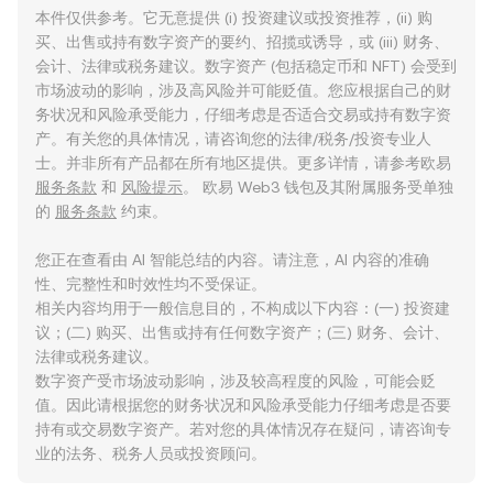
本件仅供参考。它无意提供 (i) 投资建议或投资推荐，(ii) 购
买、出售或持有数字资产的要约、招揽或诱导，或 (iii) 财务、
会计、法律或税务建议。数字资产 (包括稳定币和 NFT) 会受到
市场波动的影响，涉及高风险并可能贬值。您应根据自己的财
务状况和风险承受能力，仔细考虑是否适合交易或持有数字资
产。有关您的具体情况，请咨询您的法律/税务/投资专业人
士。并非所有产品都在所有地区提供。更多详情，请参考欧易
服务条款
和
风险提示
。 欧易 Web3 钱包及其附属服务受单独
的
服务条款
约束。
您正在查看由 AI 智能总结的内容。请注意，AI 内容的准确
性、完整性和时效性均不受保证。
相关内容均用于一般信息目的，不构成以下内容：(一) 投资建
议；(二) 购买、出售或持有任何数字资产；(三) 财务、会计、
法律或税务建议。
数字资产受市场波动影响，涉及较高程度的风险，可能会贬
值。因此请根据您的财务状况和风险承受能力仔细考虑是否要
持有或交易数字资产。若对您的具体情况存在疑问，请咨询专
业的法务、税务人员或投资顾问。