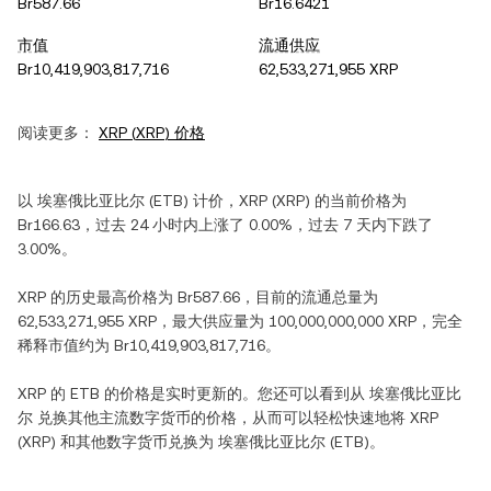
Br587.66
Br16.6421
市值
流通供应
Br10,419,903,817,716
62,533,271,955 XRP
阅读更多：
XRP
(
XRP
) 价格
以
埃塞俄比亚比尔
(
ETB
) 计价，
XRP
(
XRP
) 的当前价格为
Br166.63
，过去 24 小时内
上涨
了
0.00%
，过去 7 天内
下跌
了
3.00%
。
XRP
的历史最高价格为
Br587.66
，目前的流通总量为
62,533,271,955 XRP
，最大供应量为
100,000,000,000 XRP
，完全
稀释市值约为
Br10,419,903,817,716
。
XRP
的
ETB
的价格是实时更新的。您还可以看到从
埃塞俄比亚比
尔
兑换其他主流数字货币的价格，从而可以轻松快速地将
XRP
(
XRP
) 和其他数字货币兑换为
埃塞俄比亚比尔
(
ETB
)。