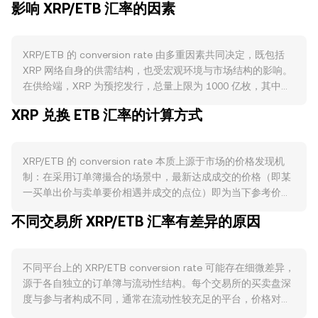
影响 XRP/ETB 汇率的因素
XRP/ETB 的 conversion rate 由多重因素共同决定，既包括
XRP 网络自身的供需结构，也受宏观环境与市场结构的影响。
在供给端，XRP 为预挖发行，总量上限为 1000 亿枚，其中相
当部分由 Ripple 通过托管合约分批释放，市场对每月托管释
XRP 兑换 ETB 汇率的计算方式
放与回收节奏的预期会影响流通压力；同时，XRP 交易手续费
会被销毁，这种小幅、持续性的销毁在高链上活跃时期可对流
通供给形成边际收缩。XRP 不涉及挖矿或减半，也不存在原生
XRP/ETB 的 conversion rate 本质上源于市场的价格发现机
质押产出，因而供给变化主要取决于托管释放和手续费销毁。
制：在采用订单簿撮合的场景中，最新达成成交的价格（即某
需求端方面，跨境支付与清算相关的使用场景（如 Ripple 相
一买单出价与卖单要价相遇并成交的点位）即为当下参考价。
关的企业支付与流动性方案）、XRPL 上的原生去中心化交易
订单簿由买单（出价）与卖单（要价）构成，最优买价与最优
功能与近期上线的 AMM 模块、以及在链上发行与转移的各类
不同交易所 XRP/ETB 汇率有差异的原因
卖价之间的差距即为价差，二者的平均值常被视为参考的中间
资产，都可能在网络活跃度提升时增加对 XRP 的使用与持有需
价。跨平台维度上，数据聚合方会根据不同交易场所的报价与
求。宏观上，XRP 与比特币整体方向通常存在相关性，广泛的
成交量计算加权参考价，常用方法是成交量加权平均价
风险偏好变化会放大短期波动；同时，ETB（埃塞俄比亚比
不同平台上的 XRP/ETB conversion rate 可能存在细微差异，
VWAP，其计算公式为 VWAP = Σ(Price_i × Volume_i) / Σ
尔）的强弱、当地流动性与外汇管制环境也会影响通过本地法
源于各自独立的订单簿与流动性结构。每个交易所的买卖盘深
Volume_i，这使高成交量场所对综合价格产生更大影响。在进
币通道计价的价格表现，从而传导至 XRP/ETB 的 conversion
度与参与者构成不同，通常在流动性较充足的平台，价格对中
行简单换算时，可直接用 ETB Value = XRP Amount × rate，
rate。监管层面，与 XRP 定性相关的司法与执法进展（例如美
等规模成交的承受力更强，滑点更小；在流动性较弱或活跃度
将持有的 XRP 数量乘以 conversion rate 得到等值 ETB；反