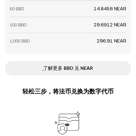
14.8456 NEAR
50 BBD
29.6912 NEAR
100 BBD
296.91 NEAR
1,000 BBD
ִִִִִִִִִִִִִִִִִִִִִִִִִִִִִִִִִִִִִִִִִִִִִִִ了解更多 BBD 兑 NEAR
轻松三步，将法币兑换为数字代币