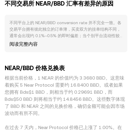
险偏好变化与全球流动性环境常主导短期走势；BBD 与美元长
不同交易所 NEAR/BBD 汇率有差异的原因
为：VWAP = Σ(Price_i × Volume_i) / Σ Volume_i，更高成交量
期采取固定挂钩，BBD 的强弱多反映美元利率与流动性状况，
的市场对 VWAP 的影响更大。对于以 BBD 计价的转换，也常
本地法币渠道的畅通程度也会影响以 BBD 计价的报价与成交
通过基准撮合对（如 NEAR/USDT、USDT/BBD）间接生成
便利度。监管事件方面，针对代币是否被视为证券、交易所合
NEAR/BBD 的参考报价，路径中每一步的滑点与点差都会反馈
不同平台上的 NEAR/BBD conversion rate 并不完全一致。各
规审查、以及对质押服务的监管态度，都可能改变市场接入与
到最终 conversion rate。简单换算上，如果以 conversion
交易平台拥有彼此独立的订单簿，买卖双方的挂单结构不同，
流动性，从而引发 NEAR/BBD conversion rate 的快速波动；
rate 表示 1 NEAR 可换得的 BBD 数量，则 BBD Value = NEAR
通常会出现约 0.1%–0.5% 的即时偏差；当个别平台流动性较
区域性的外汇与法币通道规则变化（例如加勒比地区的合规与
Amount × conversion rate；反过来，NEAR Amount = BBD
浅或大额订单冲击较大时，偏差可能放大。深度更好的市场在
阅读完整内容
银行通道）也会影响以 BBD 结算的深度与报价。技术层面，
Value / conversion rate。除了订单簿，若 NEAR 在去中心化
同样成交量下价格冲击更小，conversion rate 更接近全球共
NEAR 永续合约的资金费率偏离、期权到期前后的仓位平衡、
交易平台上具有显著流动性（如基于自动做市商 AMM 的资金
识价；而在较小或区域性平台，流动性与做市资源有限，价格
以及链上大额地址的净流入或净流出，都会在短期内放大波
池），池子遵循 x × y = k 的恒定乘积模型，其中 NEAR 与对手
更容易偏离。地域与监管因素也可能造成溢价或折价：例如以
动，叠加现货流动性与做市策略，对 NEAR/BBD conversion
NEAR/BBD 价格兑换表
资产（常见为稳定币）储备分别为 x 与 y，池中即时价格近似
BBD 计价的法币入金、出金渠道的顺畅程度、当地银行与合规
rate 形成额外扰动。
为 y/x；当通过 NEAR/USDT 池与法币通道进一步折算到 BBD
要求，会影响做市与结算成本，进而使同一时刻的 NEAR/BBD
根据当前价格，1 NEAR 的价值约为 3.3680 BBD。这意味
时，AMM 中的价格滑点与链上手续费会通过路径传导影响
报价出现区域差异。许多平台的基础报价链路仍以 USDT 为中
着购买 5 Near Protocol 需要约 16.8400 BBD。或者如果
NEAR/BBD 的 conversion rate。
介，当 NEAR/USDT 与 USDT/BBD 的基础价差（包括 USDT
您拥有 Bds$1 BBD，则相当于约 0.29691 BBD，而
相对 BBD 的小幅溢折价）发生变化时，会传导到最终的
Bds$50 BBD 则将相当于约 14.8456 BBD。这些数字体现
NEAR/BBD conversion rate。套利者会在平台间买低卖高以
了 BBD 和 NEAR 之间的兑换价格，确切金额可能会因市场
缩小价差，但受限于链上转移时间、法币清算周期、手续费与
波动而有所不同。
风控限制，价差难以被完全消除，因而在不同平台间仍可能存
在短时或结构性的差异。
在过去 7 天内，Near Protocol 价格已上涨了 1.00%。在