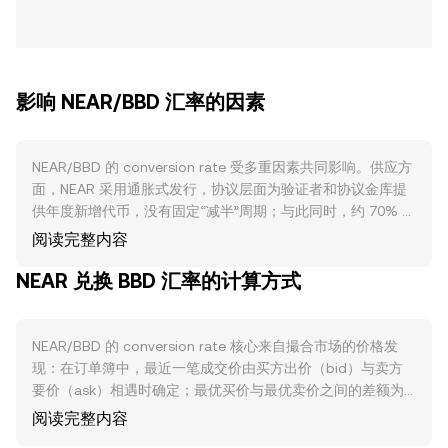
影响 NEAR/BBD 汇率的因素
NEAR/BBD 的 conversion rate 受多重因素共同影响。供应方
面，NEAR 采用通胀式发行，协议层面为验证者和协议金库提
供年度新增代币，没有固定“减半”周期；与此同时，约 70% 的
链上交易手续费会被销毁，从而在网络高活跃期对流通量形成
阅读完整内容
收缩效应。NEAR 的权益质押将代币锁定在验证者和委托者手
NEAR 兑换 BBD 汇率的计算方式
中，减少可流通供给与短期抛压，解锁与再质押节奏会改变卖
压与流动性结构。需求方面，NEAR 生态的实际使用强弱至关
重要：基于 Nightshade 分片和快速最终确认的性能优势，若
去中心化交易、稳定币结算、NFT、游戏与社交应用、以及
NEAR/BBD 的 conversion rate 核心来自撮合市场的价格发
NEAR 的“区块链操作系统”（BOS）和账户抽象推动开发者与
现：在订单簿中，最近一笔成交价由买方出价（bid）与卖方
用户增长，则对 NEAR 作为手续费与质押资产的需求上升，支
要价（ask）相遇时确定；最优买价与最优卖价之间的差额为
撑 conversion rate；反之，生态交易量或活跃地址下滑会削
点差，二者均值为中间价，常被用作参考报价。在跨平台维
阅读完整内容
弱需求。宏观层面，NEAR 对比特币方向高度相关，广泛的风
度，数据聚合商会计算成交量加权平均价（VWAP），公式