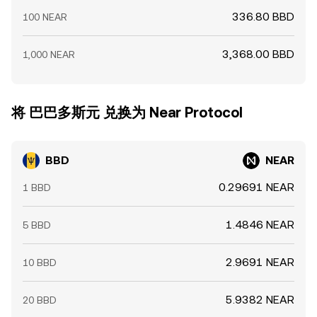
336.80 BBD
100 NEAR
3,368.00 BBD
1,000 NEAR
将 巴巴多斯元 兑换为 Near Protocol
BBD
NEAR
0.29691 NEAR
1 BBD
1.4846 NEAR
5 BBD
2.9691 NEAR
10 BBD
5.9382 NEAR
20 BBD