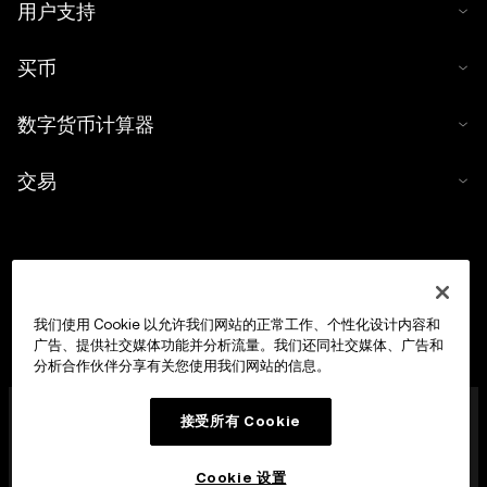
用户支持
买币
数字货币计算器
交易
我们使用 Cookie 以允许我们网站的正常工作、个性化设计内容和
广告、提供社交媒体功能并分析流量。我们还同社交媒体、广告和
分析合作伙伴分享有关您使用我们网站的信息。
OKX Europe Limited 现已成为经马耳他金融服务管理局
接受所有 Cookie
(MFSA) 依据《数字货币资产市场法案》(马耳他法律第 647
章) 第 28 条授权成立的数字货币资产服务提供商 (CASP)，
获准开展数字货币资产交易平台业务。
Cookie 设置