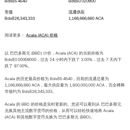
Bds$5.4540
Bds$0.020800
市值
流通供应
Bds$26,343,333
1,166,666,660 ACA
阅读更多：
Acala
(
ACA
) 价格
以
巴巴多斯元
(
BBD
) 计价，
Acala
(
ACA
) 的当前价格为
Bds$0.00058000
，过去 24 小时内
下跌
了
3.00%
，过去 7 天内
下
跌
了
97.00%
。
Acala
的历史最高价格为
Bds$5.4540
，目前的流通总量为
1,166,666,660 ACA
，最大供应量为
1,600,000,000 ACA
，完全稀释
市值约为
Bds$26,343,333
。
Acala
的
BBD
的价格是实时更新的。您还可以看到从
巴巴多斯元
兑换其他主流数字货币的价格，从而可以轻松快速地将
Acala
(
ACA
) 和其他数字货币兑换为
巴巴多斯元
(
BBD
)。