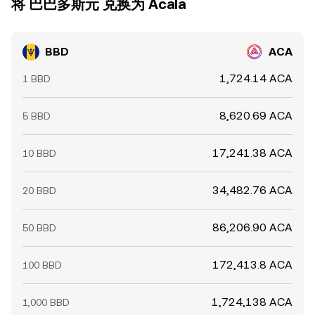
将 巴巴多斯元 兑换为 Acala
BBD
ACA
1,724.14 ACA
1 BBD
8,620.69 ACA
5 BBD
17,241.38 ACA
10 BBD
34,482.76 ACA
20 BBD
86,206.90 ACA
50 BBD
172,413.8 ACA
100 BBD
1,724,138 ACA
1,000 BBD