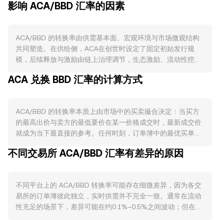
影响 ACA/BBD 汇率的因素
ACA/BBD 的转换率由供需基本面、宏观环境与市场微观结构
共同塑造。在供给侧，ACA在创世时设定了固定初始发行规
模，后续释放与激励由链上治理调节，生态激励、流动性挖矿
和团队或投资者的解锁进度会阶段性增加流通筹码；与此同
ACA 兑换 BBD 汇率的计算方式
时，用于治理投票的锁仓、参与协议激励的流动性提供以及作
为抵押的用例，会在一定时期内减少可流通供应。Acala的费
用模型与协议收入由治理决定分配比例，若执行费用回购或销
ACA/BBD 的转换率本质上由市场中的买卖撮合决定：当买方
毁，将直接收缩实际流通供给；需要明确的是，ACA并无类似
的最高出价与卖方的最低要价在某一价格成交时，最新成交价
比特币那样的预设“减半”周期。需求侧主要来自Acala生态的链
就成为当下最直接的参考。任何时刻，订单簿中的最优买单
上活动与用例：ACA作为Acala网络的基础费用与治理资产，
（bid）与最优卖单（ask）之间形成价差，二者均值即为中间
在交易费、拍卖、稳定性机制与多链互操作场景中被持续消
不同交易所 ACA/BBD 汇率有差异的原因
价，它常被用作参考锚。在多个平台之间，数据聚合方会计算
耗；DeFi活动（例如在Acala Swap提供流动性、铸造与使用
成交量加权平均价（VWAP），公式为 VWAP = Σ(Price_i ×
aUSD、与Polkadot生态资产的跨链交互）活跃度上升，通常
Volume_i) / Σ Volume_i，使高成交量场所的价格对总体参考
会提升对ACA的实际需求。宏观层面上，ACA对整体加密市场
不同平台上的 ACA/BBD 转换率可能存在细微差异，因为各交
价影响更大。对单笔换算而言，计算关系很直观：如果当前
的联动较强，尤其受比特币方向性波动的影响；同时，BBD相
易所的订单簿彼此独立，实时供需并不完全一致。通常在流动
ACA/BBD转换率为R，则以ACA计价的换算为 BBD金额 = ACA
对美元长期维持盯住关系，其强弱多由美元走势与当地流动性
性充足的场景下，差异可能在约0.1%–0.5%之间波动；但在流
数量 × R；反向则为 ACA数量 = BBD金额 / R。除了订单簿撮
决定，这会通过计价单位传导至ACA/BBD的标价；全球风险偏
动性较浅或大额成交冲击较强的平台，价格偏离会更明显。深
合，ACA在去中心化交易场景也存在重要流动性，如基于恒定