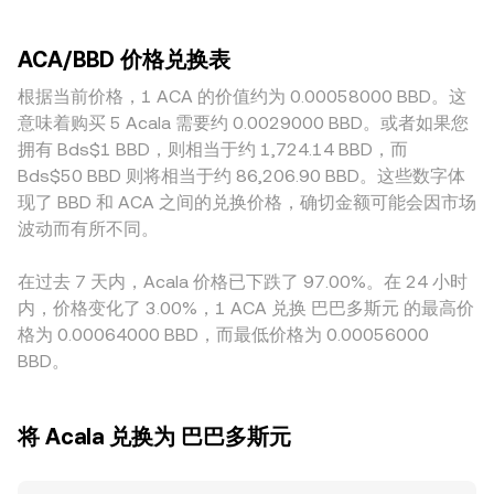
好变化、利率水平与美元周期也会改变资金对加密资产的偏好
度越高的市场，对同等规模订单的价格冲击越小，转换率更接
乘积做市商（AMM）的池子满足 x × y = k，当池内BBD储备为
与持有期限。监管事件方面，交易平台对ACA的上架或下架政
近跨平台的共识；相反，深度较低的平台更容易出现瞬时偏
y、ACA储备为x时，边际价格可近似表示为 y/x；大额换仓会
策、稳定币与跨链桥的合规规范、以及对Polkadot生态资产属
ACA/BBD 价格兑换表
差。与地域和监管相关的因素也会造成轻微溢价或折价，例如
改变池子储备比例，从而推动价格沿着曲线滑动。综合而言，
性的监管解读，都会影响可获得的流动性与参与度，从而传导
某些地区对Acala生态参与门槛、法定渠道和上架政策不同，
根据当前价格，1 ACA 的价值约为 0.00058000 BBD。这
平台内最新成交价、订单簿结构、跨平台VWAP与AMM池内定
至转换率。技术层面上，若相关平台提供ACA的衍生品，永续
影响到当地的ACA可获得性与活跃度。很多场合中，ACA首先
价共同决定了用户在任何时刻看到的 ACA/BBD 转换率。
意味着购买 5 Acala 需要约 0.0029000 BBD。或者如果您
合约的资金费率变化、（如存在）期权到期集中结算、以及大
对USDT定价，再通过USD与BBD之间的换算呈现在ACA/BBD
拥有 Bds$1 BBD，则相当于约 1,724.14 BBD，而
额持有者的链上转账与入交易所行为，都会在短期内放大波动
上；由于USDT相对USD可能存在细小的溢价或折价，这种“基
并促使ACA/BBD转换率出现快速微调。
Bds$50 BBD 则将相当于约 86,206.90 BBD。这些数字体
差”会间接影响ACA/BBD的标价。跨平台的套利交易能在一定
现了 BBD 和 ACA 之间的兑换价格，确切金额可能会因市场
程度上收敛这些差异，但受到手续费、转账时间、合规限制与
波动而有所不同。
流动性条件的约束，收敛并非即时或完全，因此ACA/BBD的转
换率在不同平台上仍可能在短时间内保持一定幅度的差异。
在过去 7 天内，Acala 价格已下跌了 97.00%。在 24 小时
内，价格变化了 3.00%，1 ACA 兑换 巴巴多斯元 的最高价
格为 0.00064000 BBD，而最低价格为 0.00056000
BBD。
将 Acala 兑换为 巴巴多斯元