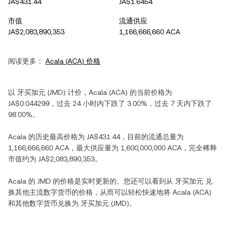
JA$431.44
JA$1.6454
市值
流通供应
JA$2,083,890,353
1,166,666,660 ACA
阅读更多：
Acala
(
ACA
) 价格
以
牙买加元
(
JMD
) 计价，
Acala
(
ACA
) 的当前价格为
JA$0.044299
，过去 24 小时内
下跌
了
3.00%
，过去 7 天内
下跌
了
98.00%
。
Acala
的历史最高价格为
JA$431.44
，目前的流通总量为
1,166,666,660 ACA
，最大供应量为
1,600,000,000 ACA
，完全稀释
市值约为
JA$2,083,890,353
。
Acala
的
JMD
的价格是实时更新的。您还可以看到从
牙买加元
兑
换其他主流数字货币的价格，从而可以轻松快速地将
Acala
(
ACA
)
和其他数字货币兑换为
牙买加元
(
JMD
)。