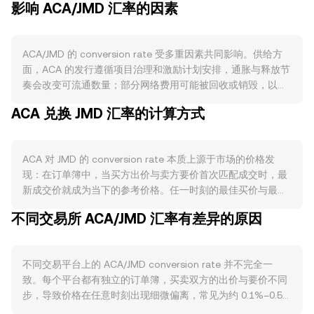
影响 ACA/JMD 汇率的因素
ACA/JMD 的 conversion rate 受多重因素共同影响。供给方
面，ACA 的发行遵循项目治理和激励计划安排，通胀与释放节
奏会改变可流通数量；部分网络费用可能被回收或销毁，以及
生态内的锁仓与质押激励（例如为治理或流动性提供而锁定
ACA 兑换 JMD 汇率的计算方式
ACA）会阶段性减少二级市场可售筹码，进而影响卖压。需求
方面，Acala 作为 Polkadot 生态的去中心化金融平台，其应
用活跃度、跨链集成、aUSD 与稳定性模块的运行状况、Acala
ACA 对 JMD 的 conversion rate 本质上源于市场的价格发
Swap 与流动性质押等用例的增长，都会提升对 ACA 用于费
现：在订单簿中，当买方出价与卖方要价首次匹配成交时，最
用、治理与激励的需求，从而影响对 JMD 的相对定价。宏观
新成交价就成为当下的参考价格。任一时刻的最佳买价与最佳
层面，ACA 与比特币整体方向通常存在相关性，风险偏好升温
卖价之间构成价差，二者的平均值是常用的中间价参考，用于
时更易吸引加密市场资金；与此同时，JMD 的强弱、当地利率
不同交易所 ACA/JMD 汇率有差异的原因
衡量当前交易区间。在跨平台维度，聚合商常使用成交量加权
与流动性环境也会影响以 JMD 计价的定价基准，进而反映在
平均价（VWAP）来衡量更广泛的市场价格影响力，其中公式
ACA/JMD 的 conversion rate 上。监管事件方面，涉及
为：VWAP = Σ(Price_i × Volume_i) / Σ Volume_i，即成交量越
Polkadot/Acala 生态的合规进展、交易平台的上架与合规审
不同交易平台上的 ACA/JMD conversion rate 并不完全一
大的平台其价格权重越高。对于简单换算，若需要以 JMD 计
查、稳定币与跨链监管政策的更新，均可能带来定价的快速再
致。每个平台都有独立的订单簿，买卖双方的出价与要价不同
价，JMD 数量 = ACA 数量 × conversion rate；反之，ACA 数
平衡。技术层面，若 ACA 在部分平台存在永续合约，资金费
步，导致价格在任意时刻出现细微偏离，常见为约 0.1%–0.5%
量 = JMD 数量 / conversion rate。在去中心化场景下，若
率的正负与幅度会影响现货与合约之间的基差；到期结算与持
的差异。当某个平台的流动性更深、挂单更密集时，大额成交
ACA 在 DEX 上有显著流动性，自动做市商（AMM）常采用恒