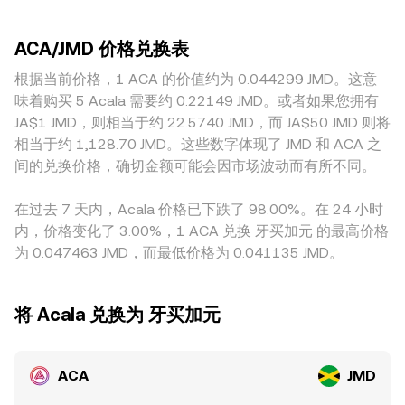
仓再平衡可能放大短期波动；链上与交易所之间的大额地址
对价格的冲击更小；而流动性较浅的平台更容易出现瞬时偏
定乘积模型 x × y = k，其中资金池内两种资产数量的比值决定
（“鲸鱼”）充值或提币行为，也会改变订单簿的即时供需，影
差。地理与合规因素也会造成定价差异：与 ACA 相关的上架
瞬时价格，价格可近似理解为 y/x。当大额交易改变池中资产
响 ACA/JMD 的短期 conversion rate。
ACA/JMD 价格兑换表
范围、法币入金通道与当地监管环境不同，可能在部分地区形
比例时，价格会沿曲线滑动，进而反馈到聚合后的 ACA/JMD
成溢价或折价。此外，许多平台以 USDT 作为中间计价，当
根据当前价格，1 ACA 的价值约为 0.044299 JMD。这意
conversion rate。
ACA/USDT 与 USDT/JMD 的定价存在轻微偏离时，这种
味着购买 5 Acala 需要约 0.22149 JMD。或者如果您拥有
USDT 基差会传导到最终的 ACA/JMD 报价。跨平台的套利活
JA$1 JMD，则相当于约 22.5740 JMD，而 JA$50 JMD 则将
动通常会在价差扩大时介入，推动价格回归，但由于手续费、
相当于约 1,128.70 JMD。这些数字体现了 JMD 和 ACA 之
链上转账时间与风控限制的存在，套利并非总能瞬时消除所有
间的兑换价格，确切金额可能会因市场波动而有所不同。
差异，因此 conversion rate 仍会在不同平台之间短暂分化。
在过去 7 天内，Acala 价格已下跌了 98.00%。在 24 小时
内，价格变化了 3.00%，1 ACA 兑换 牙买加元 的最高价格
为 0.047463 JMD，而最低价格为 0.041135 JMD。
将 Acala 兑换为 牙买加元
ACA
JMD