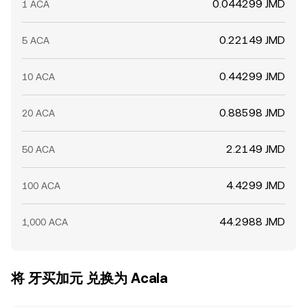
0.044299 JMD
1 ACA
0.22149 JMD
5 ACA
0.44299 JMD
10 ACA
0.88598 JMD
20 ACA
2.2149 JMD
50 ACA
4.4299 JMD
100 ACA
44.2988 JMD
1,000 ACA
将 牙买加元 兑换为 Acala