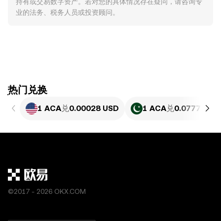
持有或交易数字资产。若对您的具体情况存在疑问，请咨询专
业的法务、税务人员或投资顾问。
ִִִִִִִִִִִִִִִִִִִִִִִִִִִִִִִִִִִִִִִִִִִִִִִִ热门兑换
1 ACA
兑
0.00028 USD
1 ACA
兑
0.07777 PK
©2017 - 2026 OKX.COM