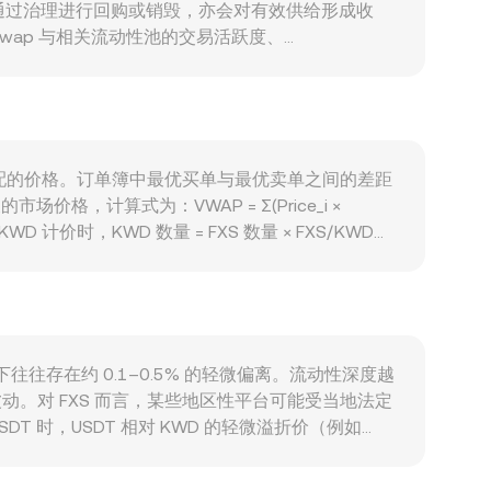
区通过治理进行回购或销毁，亦会对有效供给形成收
xSwap 与相关流动性池的交易活跃度、
需求。宏观上，FXS 与比特币走势往往存在相关性，宽松或
动较小，但变动仍会折射到 FXS/KWD
管表态，都会对 Frax 生态预期与资金流向产生影
与衍生品间的套保与基差交易，部分平台上 FXS 期权到期
订单簿供需与流动性，进而影响 FXS/KWD
方要价匹配的价格。订单簿中最优买单与最优卖单之间的差距
计算式为：VWAP = Σ(Price_i ×
D 计价时，KWD 数量 = FXS 数量 × FXS/KWD
簿外，FXS 在去中心化交易场景也具备一定流动性，若基于恒定乘积
大额换仓使池子失衡时，滑点上升并反馈到可获得的
考，而大额订单与不同市场结构会让瞬时 conversion
下往往存在约 0.1–0.5% 的轻微偏离。流动性深度越
。对 FXS 而言，某些地区性平台可能受当地法定
 时，USDT 相对 KWD 的轻微溢折价（例如
到收敛作用，但在链上转账确认、资金划转时间、手续费
间内保持偏离。