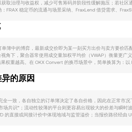
锁仓以获取治理与收益权，减少可售筹码并阶段性缓解抛压；若社
FRAX 稳定币的流通与场景采纳、FraxLend 借贷需求、Fra
 sFRAX 等收益型产品的采用率，都会提升对 FXS 的关注与潜在
式
；以 KWD 计价时，科威特第纳尔相对主要法币篮子的强弱虽波
的更新、对加密借贷或质押收益产品的合规要求、以及关于代币属性的监
rate。技术与微观结构上，永续合约的资金费率高企或倒挂会引导现货
大额地址资金流、集中解锁或跨链桥资产变动，会在较短时间内改变
成源于买卖双方在订单簿中的博弈，最新成交价即为某一刻买方出价与卖
，聚合器常使用成交量加权平均价（VWAP）衡量更广义的市场价格，
台对结果权重越高。在 OKX Convert 的换币场景中，简单换算为：以 KW
KWD 数量 / FXS/KWD conversion rate。除中心化订单
有差异的原因
其中两个资产池子余额的比值决定即时价格，价格可近似为 y/x；当
，单一平台以最新成交与订单簿结构定价，跨平台则以 VWAP 等指标校准参
rate 并不完全一致，各自独立的订单簿决定了各自价格，因此在正常市况
市场共识”；流动性较薄的平台则更容易出现较大的价差与瞬时波动
 的直接或间接计价中体现地域与监管溢价；当报价路径经由 USDT
S/KWD 报价，从而造成平台间差异。跨平台套利通常会对价差起
台之间的 FXS/KWD conversion rate 仍可能在短时