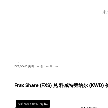
未
-- ~ --
FXS/KWD 关闭：--
低：--
高：--
Frax Share (FXS) 兑 科威特第纳尔 (KWD
实时价格：دينار0.25076