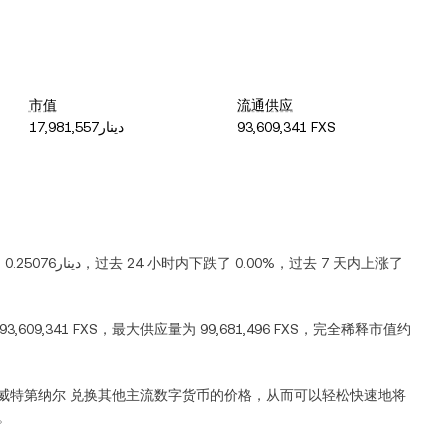
市值
流通供应
دينار17,981,557
93,609,341 FXS
为
دينار0.25076
，过去 24 小时内
下跌
了
0.00%
，过去 7 天内
上涨
了
93,609,341 FXS
，最大供应量为
99,681,496 FXS
，完全稀释市值约
威特第纳尔
兑换其他主流数字货币的价格，从而可以轻松快速地将
)。