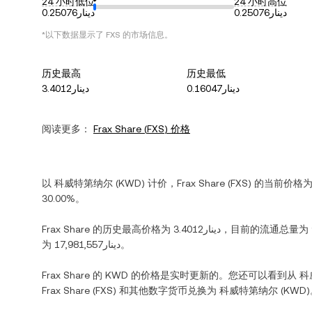
24 小时低位
24 小时高位
دينار0.25076
دينار0.25076
*以下数据显示了
FXS
的市场信息。
历史最高
历史最低
دينار0.16047
دينار3.4012
阅读更多：
Frax Share
(
FXS
) 价格
以
科威特第纳尔
(
KWD
) 计价，
Frax Share
(
FXS
) 的当前价格
30.00%
。
Frax Share
的历史最高价格为
دينار3.4012
，目前的流通总量为
为
دينار17,981,557
。
Frax Share
的
KWD
的价格是实时更新的。您还可以看到从
科
Frax Share
(
FXS
) 和其他数字货币兑换为
科威特第纳尔
(
KWD