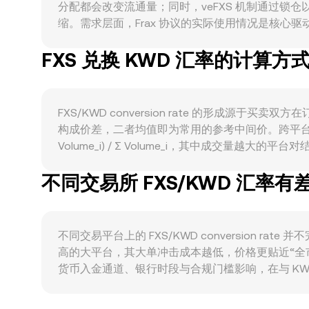
分配都会改变流通量；同时，veFXS 机制通过
缩。需求层面，Frax 协议的实际使用情况是核心驱动：
frxETH/sfrxETH 的质押与收益吸引力，以及
FXS 兑换 KWD 汇率的计算方
紧缩的全球流动性与风险偏好会影响加密资产整体估值
conversion rate。监管方面，稳定币框架
响，从而传导至 FXS/KWD conversion 
前后的仓位调整也可能放大短期波动；链上与场外的
FXS/KWD conversion rate 的形
conversion rate 的瞬时水平。
构成价差，二者均值即为常用的参考中间价。跨平台视角下
Volume_i) / Σ Volume_i，其中成交量越大的平
conversion rate；反向换算为：FXS 数量 = 
不同交易所 FXS/KWD 汇率
做市（AMM），其核心关系为 x × y = k，
FXS/KWD conversion rate。综合而言
rate 出现偏离。
不同交易平台上的 FXS/KWD conversion 
高的大平台，其大单冲击成本越低，价格更贴近“全
货币入金通道、银行时段与合规门槛影响，在与 KWD
USDT/KWD 的基差）会层层传导到最终的 FX
与风控限额等约束下，套利并非瞬时且并不完美，因此不同平