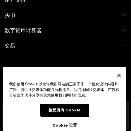
买币
数字货币计算器
交易
我们使用 Cookie 以允许我们网站的正常工作、个性化设计内容和
广告、提供社交媒体功能并分析流量。我们还同社交媒体、广告和
分析合作伙伴分享有关您使用我们网站的信息。
OKX Europe Limited 现已成为经马耳他金融服务管理局
接受所有 Cookie
(MFSA) 依据《数字货币资产市场法案》(马耳他法律第 647
章) 第 28 条授权成立的数字货币资产服务提供商 (CASP)，
获准开展数字货币资产交易平台业务。
Cookie 设置