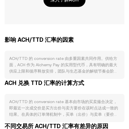
影响 ACH/TTD 汇率的因素
ACH/TTD 的 conversion rate 由多重因素共同作用。供给方
面，ACH 作为 Alchemy Pay 的实用型代币，具有明确的最大
供应上限和循序释放安排，团队与生态基金的解锁节奏会阶段
性增加流通量，从而影响卖出压力；部分计划性销毁或回购
ACH 兑换 TTD 汇率的计算方式
（若经社区治理通过）则可能减少流通供给；此外，生态激励
中的锁仓与质押活动会在特定时期降低流通盘。需求方面，
ACH 的核心用途与 Alchemy Pay 的法币/加密资产入金与出金
ACH/TTD 的 conversion rate 基本由市场的买卖撮合决定，
网关、以及商户支付网络直接相关：跨境收单整合、与电商和
即最近一次成交价是买方出价与卖方要价在该时点达成一致的
支付渠道的对接、交易费抵扣与奖励机制、以及新地区或合作
结果。在具体的订单簿机制中，买单（出价）与卖单（要价）
伙伴上线时的网络活跃度，都会提升对 ACH 的使用与持有需
共同形成当下的价格范围，最优买价与最优卖价之间的差距被
求。宏观层面，ACH 与比特币走势存在较高联动，整体加密市
不同交易所 ACH/TTD 汇率有差异的原因
称为点差，而两者的平均值可视为参考的中间价。跨多个交易
场的风险偏好与资金流向往往主导短期波动；TTD 的强弱也会