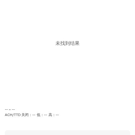
未找到结果
-- ~ --
ACH/TTD 关闭：--
低：--
高：--