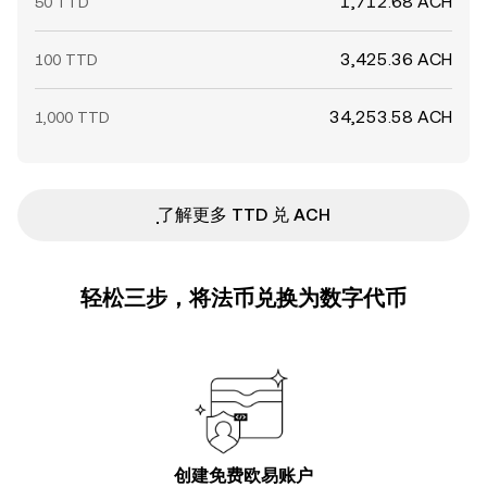
1,712.68 ACH
50 TTD
3,425.36 ACH
100 TTD
34,253.58 ACH
1,000 TTD
ִִִִִִִִִִִִִִִִִִִִִִִִִִִִִִִִִִִִִִִִִִִִִִִ了解更多 TTD 兑 ACH
轻松三步，将法币兑换为数字代币
创建免费欧易账户