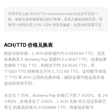
平台时，数据聚合方常使用成交量加权平均价（VWAP）来衡
传导至 ACH/TTD 的标价，因为 ACH 在全球多以 USD/USDT
量全局定价，其公式为：VWAP = Σ(Price_i × Volume_i) / Σ
计价，TTD 对美元的相对表现、特立尼达和多巴哥的能源相关
不同平台上的 ACH/TTD conversion rate 往往并不完全一
Volume_i，成交量更大的平台会对该参考价产生更大的影响。
基本面与汇制变化，都会反映到以 TTD 展示的价格中。监管
致。每家交易所都有独立的订单簿，买卖力量的结构不同，导
在进行简单换算时，TTD 数值 = ACH 数量 × conversion
方面，作为连接法币与加密资产的支付与出入金网络，任何关
致同一时间出现 0.1%–0.5% 的常见偏差；当流动性深度不足
rate，而若已知目标的 TTD 数值，则 ACH 数量 = TTD 数值 /
于牌照、KYC/AML 要求、地区性合规准入及对支付类代币的
或点差较大时，较大的市价单会产生更明显的价格冲击，从而
conversion rate。除中心化订单簿外，ACH 在去中心化交易
政策变化，都会改变渠道可达性与使用场景，从而影响 ACH
放大偏离。对于以法币计价的 ACH/TTD，部分平台可能通过
所上也有一定流动性，自动做市商（AMM）通常采用 x × y = k
的交易与持有行为。技术维度上，永续合约的资金费率偏离、
ACH/USDT 与 USDT/TTD 的两步报价形成最终标价，USDT
的恒定乘积做市公式，其中交易对储备池中两种资产的余额乘
期货到期换月时的仓位再平衡、链上与交易所的大额地址资金
ACH/TTD 价格兑换表
在不同平台与法币的细微升贴水会传导到 ACH/TTD 的标示价
积保持不变，价格可近似理解为池中另一侧资产余额与本侧资
流动、以及流动性提供与做市策略的调整，都会在短期内对
格。此外，地理与合规差异也会造成结构性价差：在对法币出
根据当前价格，1 ACH 的价值约为 0.029194 TTD。这意
产余额之比（price = y/x），当大量买入或卖出发生时，池子
ACH/TTD 的 conversion rate 造成额外波动。
入金与商户支付更友好的地区，ACH 的实际使用需求更强，报
余额变化会即时反映到价格，从而影响参考的 ACH/TTD
味着购买 5 Alchemy Pay 需要约 0.14597 TTD。或者如果
价可能相对坚挺；而受合规限制较多的市场，流动性与可达性
conversion rate。
您拥有 TT$1 TTD，则相当于约 34.2536 TTD，而
不足会导致波动更大。跨平台套利者会通过低买高卖在一定程
TT$50 TTD 则将相当于约 1,712.68 TTD。这些数字体现
度上收敛这些差异，但资金成本、链上转账时间、合规与风控
了 TTD 和 ACH 之间的兑换价格，确切金额可能会因市场
限制意味着套利并不总是即时或完全，从而使 ACH/TTD 的
波动而有所不同。
conversion rate 在各平台之间仍可能存在短暂或结构性的偏
离。
在过去 7 天内，Alchemy Pay 价格已下跌了 9.00%。在 24
小时内，价格变化了 3.00%，1 ACH 兑换 特立尼达和多巴
哥元 的最高价格为 0.030666 TTD，而最低价格为