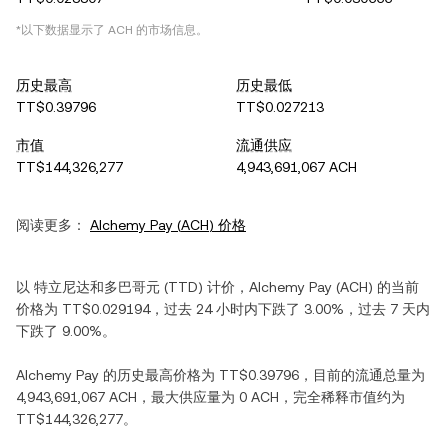
*以下数据显示了
ACH
的市场信息。
历史最高
历史最低
TT$0.39796
TT$0.027213
市值
流通供应
TT$144,326,277
4,943,691,067 ACH
阅读更多：
Alchemy Pay
(
ACH
) 价格
以
特立尼达和多巴哥元
(
TTD
) 计价，
Alchemy Pay
(
ACH
) 的当前
价格为
TT$0.029194
，过去 24 小时内
下跌
了
3.00%
，过去 7 天内
下跌
了
9.00%
。
Alchemy Pay
的历史最高价格为
TT$0.39796
，目前的流通总量为
4,943,691,067 ACH
，最大供应量为
0 ACH
，完全稀释市值约为
TT$144,326,277
。