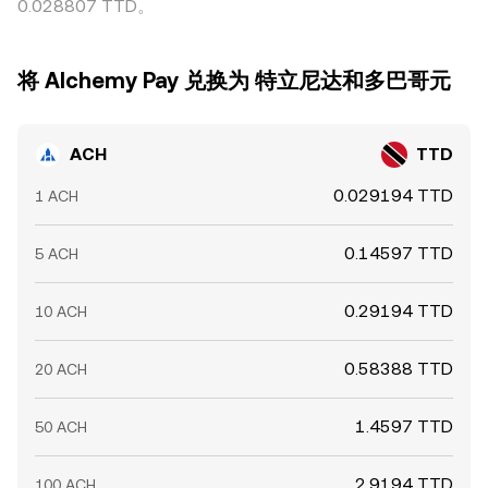
0.028807 TTD。
将 Alchemy Pay 兑换为 特立尼达和多巴哥元
ACH
TTD
0.029194 TTD
1 ACH
0.14597 TTD
5 ACH
0.29194 TTD
10 ACH
0.58388 TTD
20 ACH
1.4597 TTD
50 ACH
2.9194 TTD
100 ACH