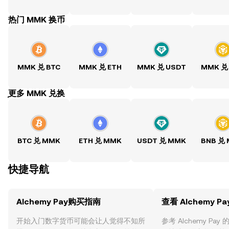
热门 MMK 换币
MMK 兑 BTC
MMK 兑 ETH
MMK 兑 USDT
MMK 兑
ִִִִִִִִִִִִִִִִִִִִִִִִִִִִִִִִִִִִִִִִִִִִִִִִ更多 MMK 兑换
BTC 兑 MMK
ETH 兑 MMK
USDT 兑 MMK
BNB 兑
快捷导航
Alchemy Pay购买指南
查看 Alchemy P
开始入门数字货币可能会让人觉得不知所
参考 Alchemy P