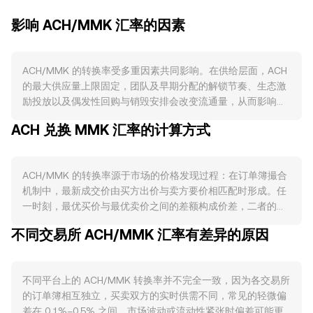
影响 ACH/MMK 汇率的因素
ACH/MMK 的转换率受多重因素共同影响。在供给层面，ACH
的最大供应量上限固定，团队及早期分配的解锁节奏、生态激
励投放以及偶发性回购与销毁安排会改变流通量，从而影响卖
压；虽然 ACH 并无类似比特币“减半”的通缩周期，但交易所或
ACH 兑换 MMK 汇率的计算方式
生态中的质押与锁仓计划会阶段性减少二级市场可售代币。需
求侧主要来自 Alchemy Pay 的实际使用场景：ACH 用于其法
币-加密资产出入金网关及商户支付网络中的手续费折抵、会员
ACH/MMK 的转换率源于市场的价格发现过程：在订单簿撮合
与奖励，以及合作伙伴集成时的激励结算；当商户受理密度提
机制中，最新成交价由买方出价与卖方要价相匹配时形成。任
升、法币入金通道扩展、以及跨境支付接入增加时，ACH 的使
一时刻，最优买价与最优卖价之间的差额构成价差，二者的平
用需求上升，通常会支撑 ACH/MMK 的转换率。宏观方面，
均值即为参考性的中间价。不同平台之间，为了获得更具代表
ACH 与比特币整体方向具有较高相关性，风险偏好回暖时加密
不同交易所 ACH/MMK 汇率有差异的原因
性的参考，行情聚合商会计算成交量加权平均价（VWAP），
市场成交与流入增多，而避险情绪或全球流动性收紧会压制需
即 VWAP = Σ(Price_i × Volume_i) / Σ Volume_i，成交量越大
求；同时，MMK 的强弱受本地外汇环境、流动性与政策变动
的市场对总体报价影响越大。在实际换算中，只需用简单算术
影响，若本地计价资产承压或境内渠道有限，ACH/MMK 的报
不同平台上的 ACH/MMK 转换率并不完全一致，因为各交易所
即可完成：若给定转换率，MMK 价值 = ACH 数量 × 转换率，
价可能产生偏离。监管事件同样重要：对法币入金、支付牌
的订单簿相互独立，买卖双方的实时供需不同，常见的轻微偏
而 ACH 数量 = MMK 价值 / 转换率。由于 ACH 主要以
照、KYC/AML 的新规，以及对加密支付合规边界的明晰或收
差在 0.1%–0.5% 之间，市场波动或流动性紧张时偏差可能更