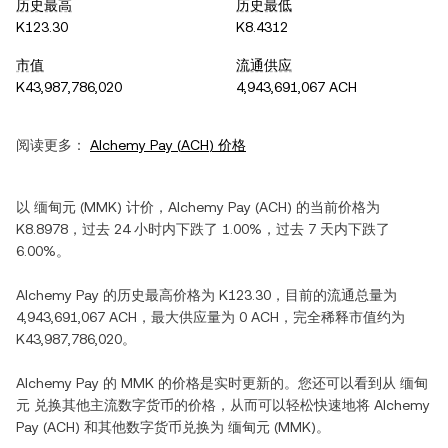
历史最高
历史最低
K123.30
K8.4312
市值
流通供应
K43,987,786,020
4,943,691,067 ACH
阅读更多：
Alchemy Pay
(
ACH
) 价格
以
缅甸元
(
MMK
) 计价，
Alchemy Pay
(
ACH
) 的当前价格为
K8.8978
，过去 24 小时内
下跌
了
1.00%
，过去 7 天内
下跌
了
6.00%
。
Alchemy Pay
的历史最高价格为
K123.30
，目前的流通总量为
4,943,691,067 ACH
，最大供应量为
0 ACH
，完全稀释市值约为
K43,987,786,020
。
Alchemy Pay
的
MMK
的价格是实时更新的。您还可以看到从
缅甸
元
兑换其他主流数字货币的价格，从而可以轻松快速地将
Alchemy
Pay
(
ACH
) 和其他数字货币兑换为
缅甸元
(
MMK
)。