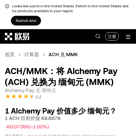
Looks like you're in the United States. Switch to the United States site
for products available in your region.
Switch site
跳转至主要内容
注册
首页
计算器
ACH 兑 MMK
ACH/MMK：将 Alchemy Pay
(ACH) 兑换为 缅甸元 (MMK)
Alchemy Pay 兑 缅甸元
4.4
1 Alchemy Pay 价值多少 缅甸元？
1 ACH 目前价值 K8.8978
-K0.07355
(-1.00%)