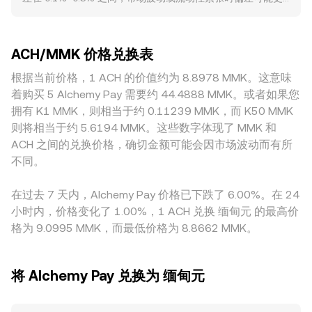
ACH/USDT 或 ACH/USDC 等对进行高流动性交易，
紧，都会影响 Alchemy Pay 网关的可用性与成本，进而传导
大。流动性深度越高的大型平台，单笔大额成交造成的价格冲
ACH/MMK 的报价在很多情况下由两段价格链条拼接而成，即
至 ACH 的需求与 ACH/MMK 的转换率；在 MMK 相关司法辖
击越小，报价更接近全球共识；而小型或区域性平台因挂单稀
ACH 对稳定币的价格与稳定币对 MMK 的价格共同决定，这也
区的外汇与加密政策变化，也可能影响撮合与兑付通道。技术
薄，滑点更大，ACH/MMK 的短时偏离也更明显。与 ACH 相
会体现在聚合 VWAP 上。除了订单簿市场，ACH 在去中心化
层面上，ACH 永续合约的资金费率变化会反映多空力量的不平
ACH/MMK 价格兑换表
关的地域与合规模型也会造成溢价或折价：法币入金渠道、支
交易所中的自动做市商也参与定价，其基本恒定乘积模型为 x
衡并在短期内影响现货基差；若存在期权到期与集中行权，隐
付牌照与当地合规要求会影响 ACH 与 MMK 的撮合可得性和
根据当前价格，1 ACH 的价值约为 8.8978 MMK。这意味
× y = k，其中池内两种资产余额之比决定瞬时价格，价格可近
含波动的变化也会加剧短期波动；大型地址的链上转账与集中
成本，从而在不同市场形成结构性价差。许多场景下，
似理解为 y/x；当有大额交换时，池子余额变化会推动价格滑
着购买 5 Alchemy Pay 需要约 44.4888 MMK。或者如果您
入交易所的“鲸鱼”流向，常在流动性较薄时放大价格滑点，使
ACH/MMK 的标价来自 ACH/USDT 与 USDT/MMK 两段价格
动，随后通过套利与跨市场交易传导至中心化市场，最终影响
拥有 K1 MMK，则相当于约 0.11239 MMK，而 K50 MMK
ACH/MMK 转换率出现快速波动。此外，ACH 在去中心化交易
的组合，若 USDT 相对 MMK 出现溢价或贴水（即所谓 USDT
ACH/MMK 的转换率。
所上的流动池（如基于 USDT 或 ETH 的池子）若遭遇流动性
则将相当于约 5.6194 MMK。这些数字体现了 MMK 和
基差），会直接传导至最终的 ACH/MMK 报价。跨平台套利有
抽离或大额交易，也会通过跨市场定价传导到 ACH/MMK。
ACH 之间的兑换价格，确切金额可能会因市场波动而有所
助于缩小价差，但并非完美无缺：链上转账与提现确认时间、
不同。
不同平台的 KYC/风控限制、手续费与法币结算通道的延迟都
会降低套利效率，使得各地报价在一段时间内保持一定差异。
在过去 7 天内，Alchemy Pay 价格已下跌了 6.00%。在 24
小时内，价格变化了 1.00%，1 ACH 兑换 缅甸元 的最高价
格为 9.0995 MMK，而最低价格为 8.8662 MMK。
将 Alchemy Pay 兑换为 缅甸元