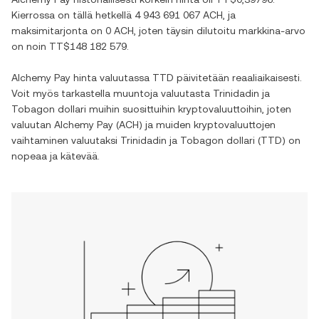
Kierrossa on tällä hetkellä
4 943 691 067 ACH
, ja
maksimitarjonta on
0 ACH
, joten täysin dilutoitu markkina-arvo
on noin
TT$148 182 579
.
Alchemy Pay
hinta valuutassa
TTD
päivitetään reaaliaikaisesti.
Voit myös tarkastella muuntoja valuutasta
Trinidadin ja
Tobagon dollari
muihin suosittuihin kryptovaluuttoihin, joten
valuutan
Alchemy Pay
(
ACH
) ja muiden kryptovaluuttojen
vaihtaminen valuutaksi
Trinidadin ja Tobagon dollari
(
TTD
) on
nopeaa ja kätevää.