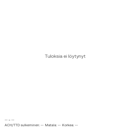
Tuloksia ei löytynyt
-- ~ --
ACH/TTD sulkeminen: --
Matala: --
Korkea: --