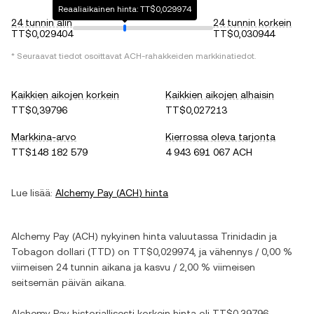
Reaaliaikainen hinta: TT$0,029974
24 tunnin alin
24 tunnin korkein
TT$0,029404
TT$0,030944
* Seuraavat tiedot osoittavat
ACH
-rahakkeiden markkinatiedot.
Kaikkien aikojen korkein
Kaikkien aikojen alhaisin
TT$0,39796
TT$0,027213
Markkina-arvo
Kierrossa oleva tarjonta
TT$148 182 579
4 943 691 067 ACH
Lue lisää:
Alchemy Pay
(
ACH
) hinta
Alchemy Pay
(
ACH
) nykyinen hinta valuutassa
Trinidadin ja
Tobagon dollari
(
TTD
) on
TT$0,029974
, ja
vähennys
/
0,00 %
viimeisen 24 tunnin aikana ja
kasvu
/
2,00 %
viimeisen
seitsemän päivän aikana.
Alchemy Pay
historiallisesti korkein hinta oli
TT$0,39796
.