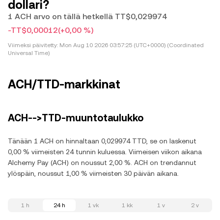
dollari?
1 ACH arvo on tällä hetkellä TT$0,029974
-TT$0,00012
(+0,00 %)
Viimeksi päivitetty:
Mon Aug 10 2026 03:57:25 (UTC+0000) (Coordinated
Universal Time)
ACH/TTD-markkinat
ACH-->TTD-muuntotaulukko
Tänään 1 ACH on hinnaltaan 0,029974 TTD, se on laskenut
0,00 % viimeisten 24 tunnin kuluessa. Viimeisen viikon aikana
Alchemy Pay (ACH) on noussut 2,00 %. ACH on trendannut
ylöspäin, noussut 1,00 % viimeisten 30 päivän aikana.
1 h
24 h
1 vk
1 kk
1 v
2 v