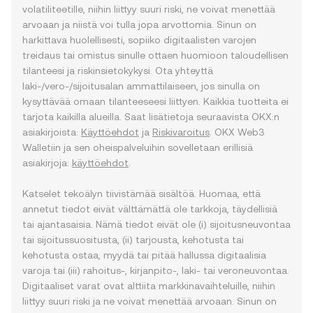
volatiliteetille, niihin liittyy suuri riski, ne voivat menettää
arvoaan ja niistä voi tulla jopa arvottomia. Sinun on
harkittava huolellisesti, sopiiko digitaalisten varojen
treidaus tai omistus sinulle ottaen huomioon taloudellisen
tilanteesi ja riskinsietokykysi. Ota yhteyttä
laki-/vero-/sijoitusalan ammattilaiseen, jos sinulla on
kysyttävää omaan tilanteeseesi liittyen. Kaikkia tuotteita ei
tarjota kaikilla alueilla. Saat lisätietoja seuraavista OKX:n
asiakirjoista:
Käyttöehdot
ja
Riskivaroitus
. OKX Web3
Walletiin ja sen oheispalveluihin sovelletaan erillisiä
asiakirjoja:
käyttöehdot
.
Katselet tekoälyn tiivistämää sisältöä. Huomaa, että
annetut tiedot eivät välttämättä ole tarkkoja, täydellisiä
tai ajantasaisia. Nämä tiedot eivät ole (i) sijoitusneuvontaa
tai sijoitussuositusta, (ii) tarjousta, kehotusta tai
kehotusta ostaa, myydä tai pitää hallussa digitaalisia
varoja tai (iii) rahoitus-, kirjanpito-, laki- tai veroneuvontaa.
Digitaaliset varat ovat alttiita markkinavaihteluille, niihin
liittyy suuri riski ja ne voivat menettää arvoaan. Sinun on