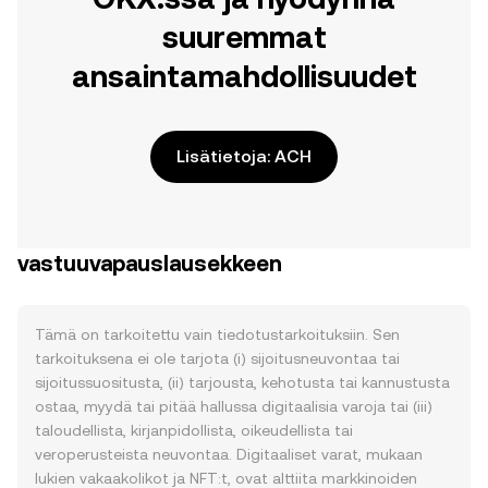
suuremmat
ansaintamahdollisuudet
Lisätietoja: ACH
vastuuvapauslausekkeen
Tämä on tarkoitettu vain tiedotustarkoituksiin. Sen
tarkoituksena ei ole tarjota (i) sijoitusneuvontaa tai
sijoitussuositusta, (ii) tarjousta, kehotusta tai kannustusta
ostaa, myydä tai pitää hallussa digitaalisia varoja tai (iii)
taloudellista, kirjanpidollista, oikeudellista tai
veroperusteista neuvontaa. Digitaaliset varat, mukaan
lukien vakaakolikot ja NFT:t, ovat alttiita markkinoiden