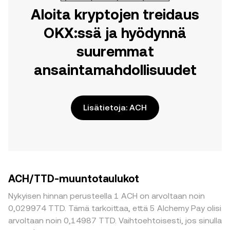
Aloita kryptojen treidaus
OKX:ssä ja hyödynnä
suuremmat
ansaintamahdollisuudet
Lisätietoja: ACH
ACH/TTD-muuntotaulukot
Nykyisen hinnan perusteella 1 ACH on arvoltaan noin
0,029974 TTD. Tämä tarkoittaa, että 5 Alchemy Pay olisi
arvoltaan noin 0,14987 TTD. Vaihtoehtoisesti, jos sinulla