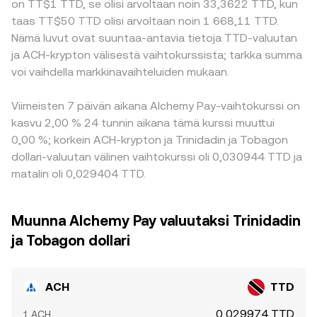
on TT$1 TTD, se olisi arvoltaan noin 33,3622 TTD, kun
taas TT$50 TTD olisi arvoltaan noin 1 668,11 TTD.
Nämä luvut ovat suuntaa-antavia tietoja TTD-valuutan
ja ACH-krypton välisestä vaihtokurssista; tarkka summa
voi vaihdella markkinavaihteluiden mukaan.
Viimeisten 7 päivän aikana Alchemy Pay-vaihtokurssi on
kasvu 2,00 % 24 tunnin aikana tämä kurssi muuttui
0,00 %; korkein ACH-krypton ja Trinidadin ja Tobagon
dollari-valuutan välinen vaihtokurssi oli 0,030944 TTD ja
matalin oli 0,029404 TTD.
Muunna Alchemy Pay valuutaksi Trinidadin
ja Tobagon dollari
ACH
TTD
0,029974 TTD
1 ACH