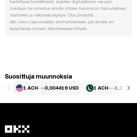
harkittava huolellisesti, sopiiko digitaalisten varojen
treidaus tai omistus sinulle ottaen huomioon taloudellisen
tilanteesi ja riskinsietokykysi. Ota yhteyttä
laki-/vero-/sijoitusalan ammattilaiseen, jos sinulla on
kysyttävää omaan tilanteeseesi liittyen.
Suosittuja muunnoksia
1 ACH
-->
0,004419 USD
1 ACH
-->
1,227 PK