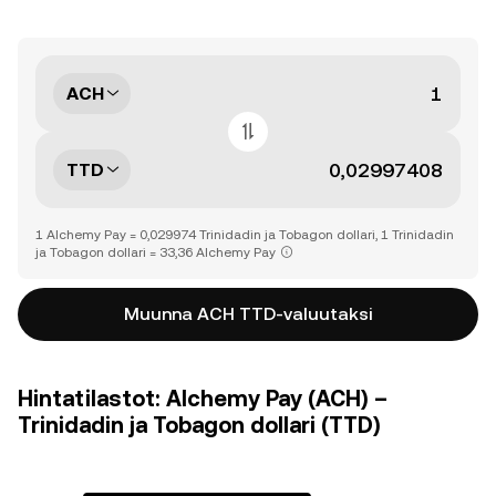
ACH
TTD
1 Alchemy Pay = 0,029974 Trinidadin ja Tobagon dollari, 1 Trinidadin
ja Tobagon dollari = 33,36 Alchemy Pay
Muunna ACH TTD-valuutaksi
Hintatilastot: Alchemy Pay (ACH) –
Trinidadin ja Tobagon dollari (TTD)