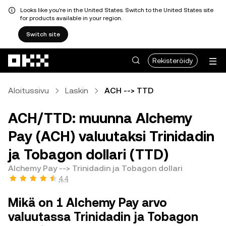
Looks like you're in the United States. Switch to the United States site
for products available in your region.
Switch site
Siirry pääsisältöön
Rekisteröidy
Aloitussivu
Laskin
ACH --> TTD
ACH/TTD: muunna Alchemy
Pay (ACH) valuutaksi Trinidadin
ja Tobagon dollari (TTD)
Alchemy Pay --> Trinidadin ja Tobagon dollari
4,4
Mikä on 1 Alchemy Pay arvo
valuutassa Trinidadin ja Tobagon