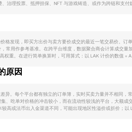
费、治理投票、抵押担保、NFT 与游戏铸造、或作为跨链和支付
网络健康指标改善，通常强化对 A 的使用场景。宏观方面，A
弱、利率环境与地区性流动性状况会改变以 LAK 计价的购买力，从而影
、主要交易平台的上架或下架、以及地区法币通道与合规要求的变化
市商与巨鲸的链上大额转账、交易所净流入流出、以及订单簿流
来自撮合市场中的价格发现，即买方出价与卖方要价成交的最近一笔交易价。
用作参考基准。在跨平台维度，数据聚合商会计算成交量加权平均价（V
市场更高权重。在进行简单换算时，可用算式：以 LAK 计价的数值 = A 数量 ×
去中心化交易所具有显著流动性，自动做市商（AMM）的恒定乘积模型也会影
异的原因
e = y / x；当大额换入换出改变池子余额时，池内滑点会传导至 
/LAK conversion rate 的计算基础。
ate 可能存在差异。每个平台都有独立的订单簿，实时买卖力量并不相同，
密集、吃单对价格的冲击较小，而在流动性较浅的平台，大额成
本较高或法币出入金渠道不同，可能出现地区性溢价或折价；以 
价单位，通过 A/USDT 与 LAK/USDT 两条报价链路合成 A
差出现时买低卖高，以收敛价格，但受限于撮合延迟、链上转账时间
保持可见差异。