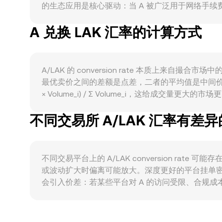
的生态应用是核心驱动：当 A 被广泛用于网络手续
求；开发者增长、用户留存、活跃地址与费用收入等
A 兑换 LAK 汇率的计算方式
全球流动性松紧与避险情绪会传导至 A；同时，LAK 的强
rate。监管事件同样重要：围绕 A 的合规定性
永续合约资金费率、交割合约与期权到期时点、做
因素共同塑造 A/LAK 的即时定价。
A/LAK 的 conversion rate 本质上
最优卖价之间的差额是点差，二者的平均值是中间价，常
× Volume_i) / Σ Volume_i，这给成交量更大的
价的数值 / conversion rate。若 A 在
不同交易所 A/LAK 汇率有差
产的数量分别为 x 与 y，瞬时价格可表示为 pric
交、跨平台 VWAP、以及可能存在的 AMM 定价共同构成 A
不同交易平台上的 A/LAK conversion r
或波动扩大时偏离可能放大。深度更好的平台挂单
会引入价差：若某些平台对 A 的访问受限、合规成
A/LAK 的定价上。此外，许多平台以 USDT 为中间计
导到最终的 A/LAK 报价。跨平台套利会在价
平台之间的 conversion rate 仍可能在短周期内