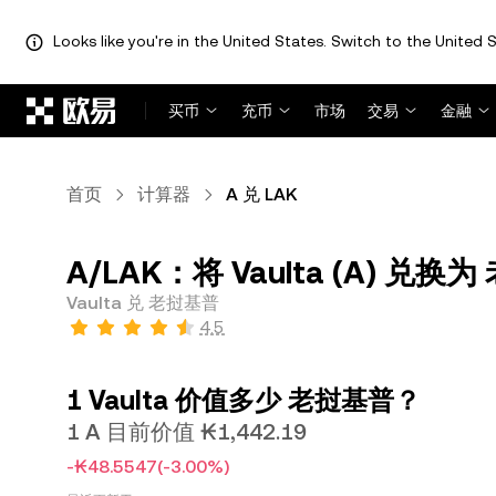
Looks like you're in the United States. Switch to the United S
跳转至主要内容
买币
充币
市场
交易
金融
首页
计算器
A 兑 LAK
A/LAK：将 Vaulta (A) 兑换为
Vaulta 兑 老挝基普
4.5
1 Vaulta 价值多少 老挝基普？
1 A 目前价值 ₭1,442.19
-₭48.5547
(-3.00%)