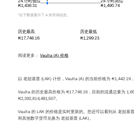
24 小时低位
24 小时高位
₭1,436.31
₭1,490.74
*以下数据显示了
A
的市场信息。
历史最高
历史最低
₭17,746.16
₭1,299.23
阅读更多：
Vaulta
(
A
) 价格
以
老挝基普
(
LAK
) 计价，
Vaulta
(
A
) 的当前价格为
₭1,442.19
，
Vaulta
的历史最高价格为
₭17,746.16
，目前的流通总量为
1,6
₭2,392,614,481,507
。
Vaulta
的
LAK
的价格是实时更新的。您还可以看到从
老挝基
和其他数字货币兑换为
老挝基普
(
LAK
)。