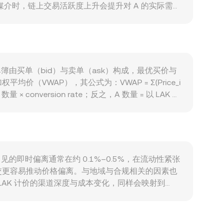
媒介时，链上交易活跃度上升会提升对 A 的实际需
 与比特币走势存在阶段性相关性，广泛的风险偏好、
响以 LAK 计的 A/LAK conversion
，都会影响可得流动性与市场预期。技术层面，A 的
动性缺口，都会带来短期波动，这些结构性与微结构
订单簿由买单（bid）与卖单（ask）构成，最优买价与
WAP），其公式为：VWAP = Σ(Price_i
 conversion rate；反之，A 数量 = 以 LAK 计
响参考价，其核心关系为 x × y = k，其中池中两种资
A/LAK 的参考定价。综合来看，订单簿撮合的最新成
常见的即时偏离通常在约 0.1%–0.5%，在流动性紧张
交更容易推动价格偏离。与地域与合规相关的因素也
LAK 计价的渠道深度与成本变化，同样会映射到
/LAK，当 USDT 相对法币存在轻微升水或贴水时，会传
、手续费与风控限制，套利并非瞬时与完全，因此不同