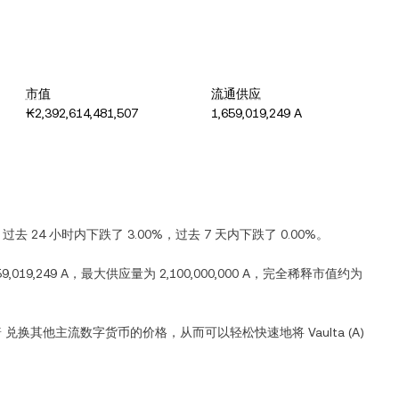
市值
流通供应
₭2,392,614,481,507
1,659,019,249 A
过去 24 小时内
下跌
了
3.00%
，过去 7 天内
下跌
了
0.00%
。
59,019,249 A
，最大供应量为
2,100,000,000 A
，完全稀释市值约为
普
兑换其他主流数字货币的价格，从而可以轻松快速地将
Vaulta
(
A
)