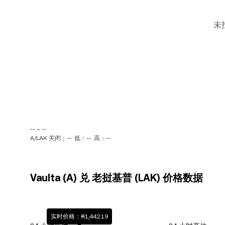
未
-- ~ --
A/LAK 关闭：--
低：--
高：--
Vaulta (A) 兑 老挝基普 (LAK) 价格数据
实时价格：₭1,442.19