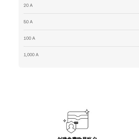
20 A
50 A
100 A
1,000 A